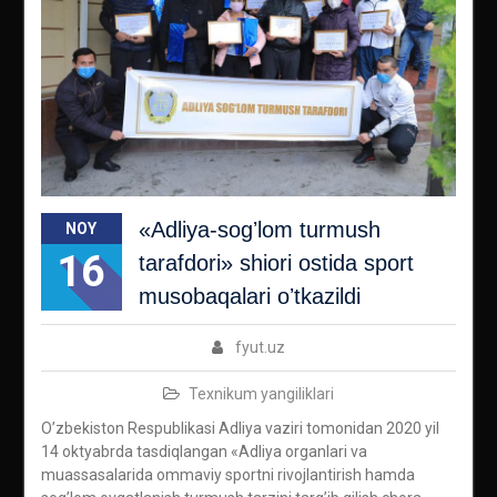
«Аdliya-sogʼlom turmush
NOY
16
tarafdori» shiori ostida sport
musobaqalari oʼtkazildi
fyut.uz
Texnikum yangiliklari
Oʼzbekiston Respublikasi Аdliya vaziri tomonidan 2020 yil
14 oktyabrda tasdiqlangan «Аdliya organlari va
muassasalarida ommaviy sportni rivojlantirish hamda