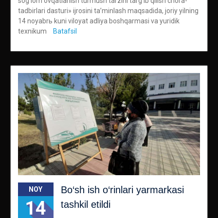
sogʼlom ovqatlanish turmush tarzini targʼib qilish chora-
tadbirlari dasturi» ijrosini taʼminlash maqsadida, joriy yilning
14 noyabrь kuni viloyat adliya boshqarmasi va yuridik
texnikum
Batafsil
Bo‘sh ish o‘rinlari yarmarkasi
NOY
14
tashkil etildi