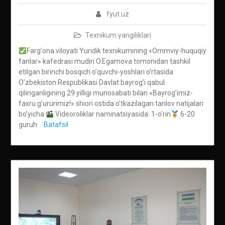
fyut.uz
Texnikum yangiliklari
Fargʼona viloyati Yuridik texnikumining «Ommviy-huquqiy
fanlar» kafedrasi mudiri O.Egamova tomonidan tashkil
etilgan birinchi bosqich oʼquvchi-yoshlari oʼrtasida
Oʼzbekiston Respublikasi Davlat bayrogʼi qabul
qilinganligining 29 yilligi munosabati bilan «Bayrogʼimiz-
faxru gʼururimiz!» shiori ostida oʼtkazilagan tanlov natijalari
boʼyicha
Videoroliklar naminatsiyasida: 1-oʼrin
6-20
guruh
Batafsil