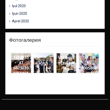
Iyul 2020
Iyun 2020
Aprel 2020
Фотогалерея
1230935
736 736
WibhgW
47
95
kjhh
YCtw3aT
6673639
1005860
mg
9755161
392
4
4141727
8201925
61205 n