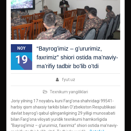
“Bayrogʼimiz – gʼururimiz,
NOY
19
faxrimiz” shiori ostida maʼnaviy-
maʼrifiy tadbir boʼlib oʼtdi
fyut.uz
Texnikum yangiliklari
Joriy yilning 17 noyabrь kuni Fargʼona shahridagi 99541-
harbiy qism shaxsiy tarkibi bilan Oʼzbekiston Respublikasi
davlat bayrogʼi qabul qilinganligining 29 yilligi munosabati
bilan Fargʼona viloyati yuridik texnikumi hamkorligida
“Bayrogʼimiz – gʼururimiz, faxrimiz” shiori ostida maʼnaviy-