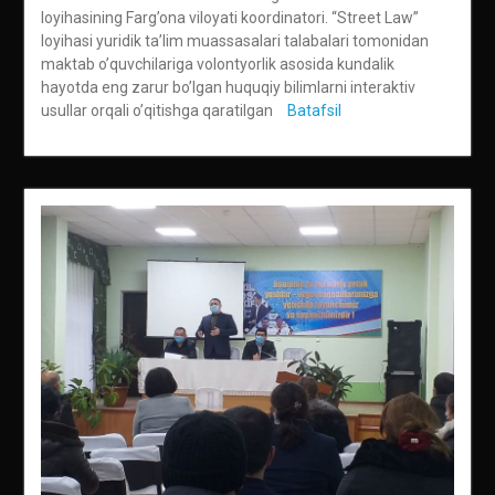
loyihasining Farg’ona viloyati koordinatori. “Street Law”
loyihasi yuridik taʼlim muassasalari talabalari tomonidan
maktab oʼquvchilariga volontyorlik asosida kundalik
hayotda eng zarur boʼlgan huquqiy bilimlarni interaktiv
usullar orqali oʼqitishga qaratilgan
Batafsil