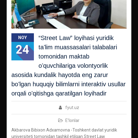
“Street Law” loyihasi yuridik
NOY
24
taʼlim muassasalari talabalari
tomonidan maktab
oʼquvchilariga volontyorlik
asosida kundalik hayotda eng zarur
boʼlgan huquqiy bilimlarni interaktiv usullar
orqali oʼqitishga qaratilgan loyihadir
fyut.uz
E’lonlar
Akbarova Bibixon Adxamovna -Toshkent davlat yuridik
universiteti tomonidan tashkil etilgan Street Law