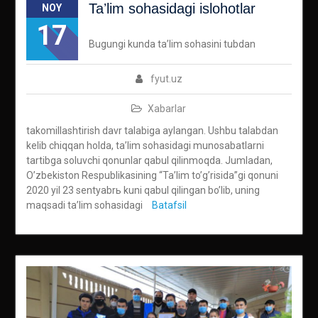
Taʼlim sohasidagi islohotlar
NOY
17
Bugungi kunda taʼlim sohasini tubdan
fyut.uz
Xabarlar
takomillashtirish davr talabiga aylangan. Ushbu talabdan
kelib chiqqan holda, taʼlim sohasidagi munosabatlarni
tartibga soluvchi qonunlar qabul qilinmoqda. Jumladan,
Oʼzbekiston Respublikasining “Taʼlim toʼgʼrisida”gi qonuni
2020 yil 23 sentyabrь kuni qabul qilingan boʼlib, uning
maqsadi taʼlim sohasidagi
Batafsil