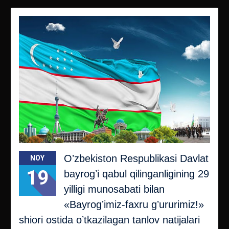
Oʼzbekiston Respublikasi Davlat
NOY
19
bayrogʼi qabul qilinganligining 29
yilligi munosabati bilan
«Bayrogʼimiz-faxru gʼururimiz!»
shiori ostida oʼtkazilagan tanlov natijalari