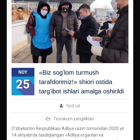
«Biz sogʼlom turmush
NOY
25
tarafdorimiz!» shiori ostida
targʼibot ishlari amalga oshirildi
fyut.uz
Texnikum yangiliklari
Oʼzbekiston Respublikasi Аdliya vaziri tomonidan 2020 yil
14 oktyabrda tasdiqlangan «Аdliya organlari va