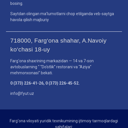
bosing.
Saytdan olingan ma’lumotlarni chop etilganda veb-saytga
havola qilish majburiy
718000, Farg‘ona shahar, A.Navoiy
ko‘chasi 18-uy
Farg‘ona shaxrining markazidan — 14 va 7-son
avtobuslarning “ “Do‘stlik” restorani va “Aziya”
mehmonxonasi” bekati.
0 (373) 226-41-26, 0 (373) 226-45-52.
info@fyut.uz
Farg‘ona viloyati yuridik texnikumining ijtimoiy tarmoqlardagi
sahifalari: