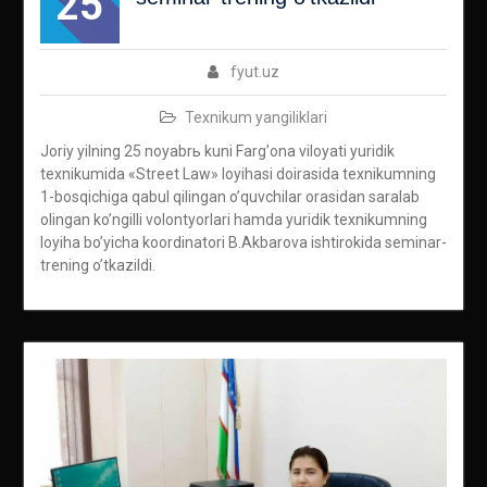
25
fyut.uz
Texnikum yangiliklari
Joriy yilning 25 noyabrь kuni Fargʼona viloyati yuridik
texnikumida «Street Law» loyihasi doirasida texnikumning
1-bosqichiga qabul qilingan oʼquvchilar orasidan saralab
olingan koʼngilli volontyorlari hamda yuridik texnikumning
loyiha boʼyicha koordinatori B.Аkbarova ishtirokida seminar-
trening oʼtkazildi.