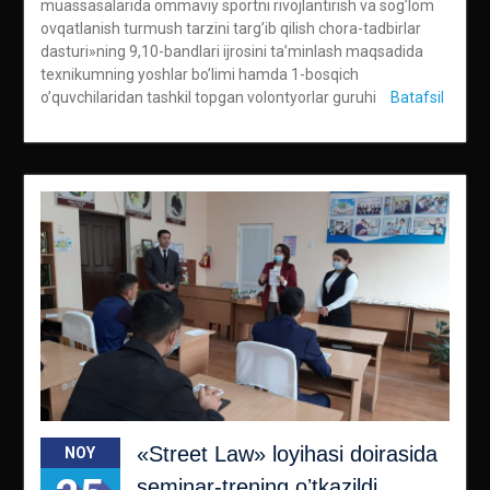
muassasalarida ommaviy sportni rivojlantirish va sogʼlom
ovqatlanish turmush tarzini targʼib qilish chora-tadbirlar
dasturi»ning 9,10-bandlari ijrosini taʼminlash maqsadida
texnikumning yoshlar boʼlimi hamda 1-bosqich
oʼquvchilaridan tashkil topgan volontyorlar guruhi
Batafsil
«Street Law» loyihasi doirasida
NOY
seminar-trening oʼtkazildi