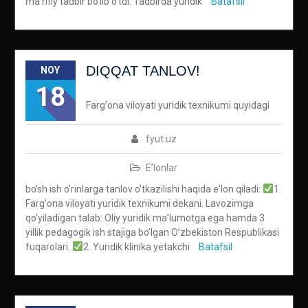
maʼrifiy tadbir boʼlib oʼtdi. Tadbirda yuridik
Batafsil
DIQQAT TANLOV!
NOY
18
Fargʼona viloyati yuridik texnikumi quyidagi
fyut.uz
E’lonlar
boʼsh ish oʼrinlarga tanlov oʼtkazilishi haqida eʼlon qiladi:
1.
Fargʼona viloyati yuridik texnikumi dekani. Lavozimga
qoʼyiladigan talab: Oliy yuridik maʼlumotga ega hamda 3
yillik pedagogik ish stajiga boʼlgan Oʼzbekiston Respublikasi
fuqarolari.
2. Yuridik klinika yetakchi
Batafsil