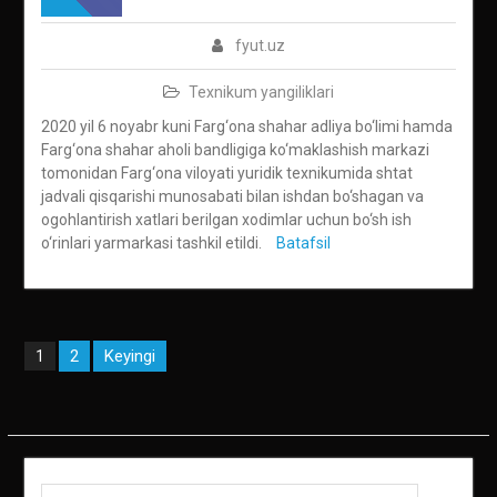
fyut.uz
Texnikum yangiliklari
2020 yil 6 noyabr kuni Farg‘ona shahar adliya bo‘limi hamda
Farg‘ona shahar aholi bandligiga ko‘maklashish markazi
tomonidan Farg‘ona viloyati yuridik texnikumida shtat
jadvali qisqarishi munosabati bilan ishdan bo‘shagan va
ogohlantirish xatlari berilgan xodimlar uchun bo‘sh ish
o‘rinlari yarmarkasi tashkil etildi.
Batafsil
Maqolalar
2
Keyingi
1
bo‘yicha
harakatlanish
Qidirish: