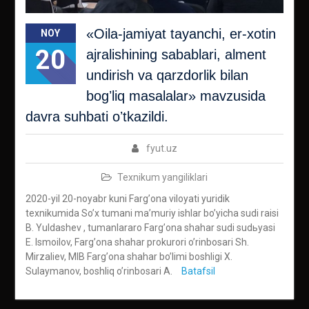
«Oila-jamiyat tayanchi, er-xotin
NOY
20
ajralishining sabablari, alment
undirish va qarzdorlik bilan
bogʼliq masalalar» mavzusida
davra suhbati oʼtkazildi.
fyut.uz
Texnikum yangiliklari
2020-yil 20-noyabr kuni Fargʼona viloyati yuridik
texnikumida Soʼx tumani maʼmuriy ishlar boʼyicha sudi raisi
B. Yuldashev , tumanlararo Fargʼona shahar sudi sudьyasi
E. Ismoilov, Fargʼona shahar prokurori oʼrinbosari Sh.
Mirzaliev, MIB Fargʼona shahar boʼlimi boshligi X.
Sulaymanov, boshliq oʼrinbosari А.
Batafsil