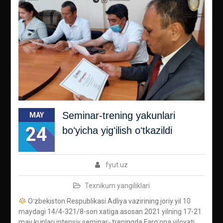
Seminar-trening yakunlari
MAY
24
boʻyicha yigʻilish oʻtkazildi
fyut.uz
Texnikum yangiliklari
Oʻzbekiston Respublikasi Adliya vazirining joriy yil 10
maydagi 14/4-321/8-son xatiga asosan 2021 yilning 17-21
may kunlari intensiv seminar- treningda Fargʻona viloyati