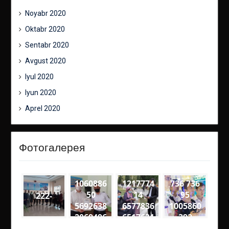
Noyabr 2020
Oktabr 2020
Sentabr 2020
Avgust 2020
Iyul 2020
Iyun 2020
Aprel 2020
Фотогалерея
1060886
1217774
736 736
50
14
95
222-
5692638
6577836
1005860
2069496
6517631
392
6
4