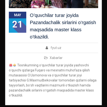
O’quvchilar turar joyida
MAY
21
Pazandachalik sirlarini oʻrgatish
maqsadida master klass
oʻtkazildi.
fyut.uz
Xabarlar
Texnikumning oʻquvchilar turar joyida yashovchi
oʻquvchi qizlarga Fuqaro va mexnatni muhofaza qilish
mutaxassisi O.Usmonova va oʻquvchilar turar joyi
tarbiyachisi G.Maxmudbekovalar tomonidan qizlarni oilaga
tayyorlash, boʻsh vaqtlarini mazmunli oʻtkazish hamda
pazandachalik sirlarini oʻrgatish maqsadida master klass
oʻtkazildi.