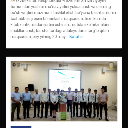
Oʻzbekiston Respublikasi Prezidenti Sh.Mirziyoyev
tomonidan yoshlar maʼnaviyatini yuksaltirish va ularning
boʻsh vaqtini mazmunli tashkil etish boʻyicha beshta muhim
tashabbus ijrosini taʼminlash maqsadida, texnikumda
kitobxonlik madaniyatini oshirish, mutolaa koʻnikmalarini
shakllantirish, barcha turdagi adabiyotlarni targʻib qilish
maqsadida joriy yilning 20 may
Batafsil