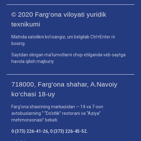
© 2020 Farg‘ona viloyati yuridik
texnikumi
Matnda xatolikni ko‘rsangiz, uni belgilab Ctrl+Enter ni
bosing.
Saytdan olingan ma’lumotlarni chop etilganda veb-saytga
havola qilish majburiy
718000, Farg‘ona shahar, A.Navoiy
ko‘chasi 18-uy
Farg‘ona shaxrining markazidan — 14 va 7-son
avtobuslarning “ “Do‘stlik” restorani va “Aziya”
mehmonxonasi” bekati.
0 (373) 226-41-26, 0 (373) 226-45-52.