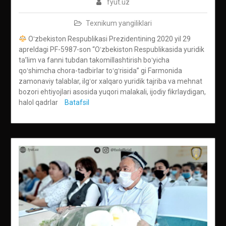
fyut.uz
Texnikum yangiliklari
Oʻzbekiston Respublikasi Prezidentining 2020 yil 29
apreldagi PF-5987-son “Oʻzbekiston Respublikasida yuridik
taʼlim va fanni tubdan takomillashtirish boʻyicha
qoʻshimcha chora-tadbirlar toʻgʻrisida” gi Farmonida
zamonaviy talablar, ilgʻor xalqaro yuridik tajriba va mehnat
bozori ehtiyojlari asosida yuqori malakali, ijodiy fikrlaydigan,
halol qadrlar
Batafsil