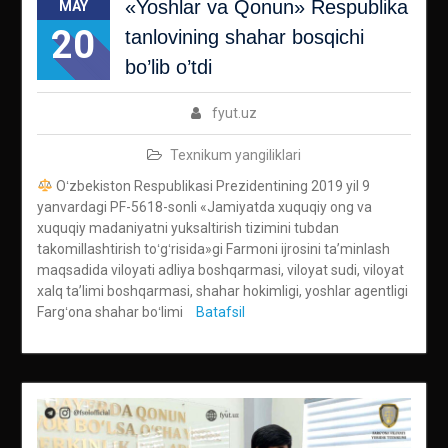
«Yoshlar va Qonun» Respublika
MAY
20
tanlovining shahar bosqichi
bo’lib o’tdi
fyut.uz
Texnikum yangiliklari
Oʻzbekiston Respublikasi Prezidentining 2019 yil 9
yanvardagi PF-5618-sonli «Jamiyatda xuquqiy ong va
xuquqiy madaniyatni yuksaltirish tizimini tubdan
takomillashtirish toʻgʻrisida»gi Farmoni ijrosini taʼminlash
maqsadida viloyati adliya boshqarmasi, viloyat sudi, viloyat
xalq ta’limi boshqarmasi, shahar hokimligi, yoshlar agentligi
Fargʻona shahar boʻlimi
Batafsil