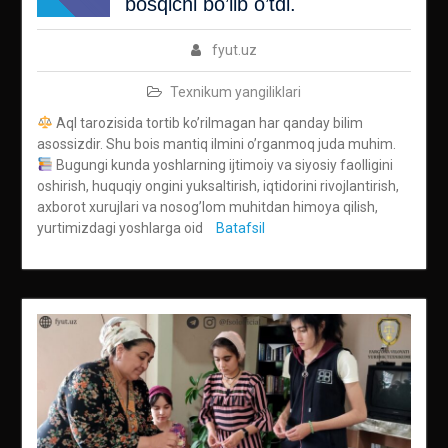
bosqichi bo’lib o’tdi.
fyut.uz
Texnikum yangiliklari
Aql tarozisida tortib ko’rilmagan har qanday bilim
asossizdir. Shu bois mantiq ilmini o’rganmoq juda muhim.
Bugungi kunda yoshlarning ijtimoiy va siyosiy faolligini
oshirish, huquqiy ongini yuksaltirish, iqtidorini rivojlantirish,
axborot xurujlari va nosog’lom muhitdan himoya qilish,
yurtimizdagi yoshlarga oid
Batafsil