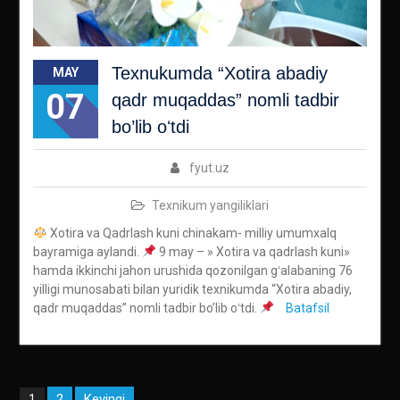
Texnukumda “Xotira abadiy
MAY
07
qadr muqaddas” nomli tadbir
bo’lib oʻtdi
fyut.uz
Texnikum yangiliklari
Xotira va Qadrlash kuni chinakam- milliy umumxalq
bayramiga aylandi.
9 may – » Xotira va qadrlash kuni»
hamda ikkinchi jahon urushida qozonilgan gʻalabaning 76
yilligi munosabati bilan yuridik texnikumda “Xotira abadiy,
qadr muqaddas” nomli tadbir bo’lib oʻtdi.
Batafsil
Maqolalar
2
Keyingi
1