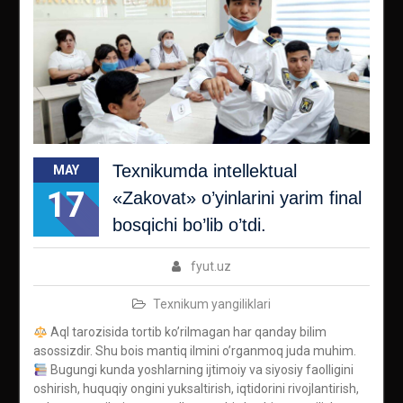
Texnikumda intellektual
MAY
17
«Zakovat» o’yinlarini yarim final
bosqichi bo’lib o’tdi.
fyut.uz
Texnikum yangiliklari
Aql tarozisida tortib ko’rilmagan har qanday bilim
asossizdir. Shu bois mantiq ilmini o’rganmoq juda muhim.
Bugungi kunda yoshlarning ijtimoiy va siyosiy faolligini
oshirish, huquqiy ongini yuksaltirish, iqtidorini rivojlantirish,