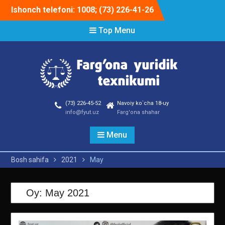
Skip
Ishonch telefoni: 1008; (73) 226-41-26
to
content
Top Menu
(73) 226-45-52
Navoiy ko`cha 18-uy
info@fyut.uz
Farg'ona shahar
Menu
Bosh sahifa
2021
May
Oy:
May 2021