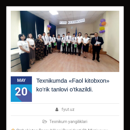
Texnikumda «Faol kitobxon»
MAY
20
koʻrik tanlovi oʻtkazildi.
fyut.uz
Texnikum yangiliklari