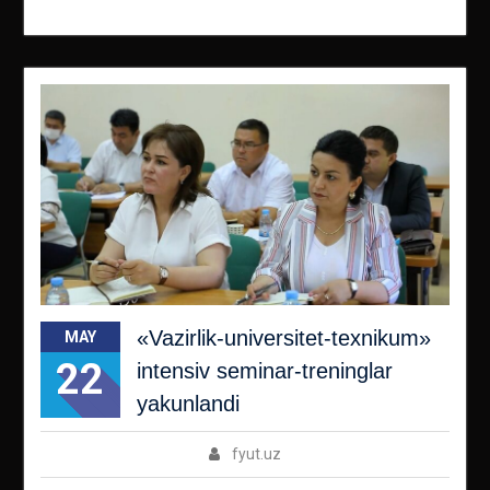
«Vazirlik-universitet-texnikum»
MAY
22
intensiv seminar-treninglar
yakunlandi
fyut.uz