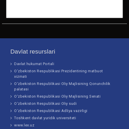
3274563
2694594
4818561
4000333
60108 n
73813 n
Davlat resurslari
Davlat hukumat Portali
O‘zbekiston Respublikasi Prezidentining matbuot
xizmati
O‘zbekiston Respublikasi Oliy Majlisining Qonunchilik
palatasi
O‘zbekiston Respublikasi Oliy Majlisining Senati
O‘zbekiston Respublikasi Oliy sudi
O‘zbekiston Respublikasi Adliya vazirligi
Toshkent davlat yuridik universiteti
www.lex.uz