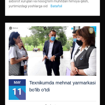
axborot xurujlari va nosog’lom muhitdan himoya qilish,
yurtimizdagi yoshlarga oid
Batafsil
Texnikumda mehnat yarmarkasi
MAY
11
bo’lib o’tdi