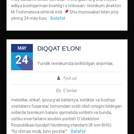
adliya boshqarmasi boshligʻi oʻrinbosari- texnikum direktori
M.Toshmatova ishtirok etdi.
Shu munosabat bilan joriy
yilning 24 may kuni
Batafsil
DIQQAT E’LON!
MAY
24
Yuridik texnikumda biriktirilgan anjomlar,
fyut.uz
E’lonlar
mebellar, shkaf, qovurgʻali batareya, eshiklar va boshqa
vositalarni fuqarolar tomonidan sotib olish istagini bildirgan
xollarda texnikum balans qiymatida sotilishi va bunda,
ushbu invertarlarni xisobini yuritish Oʻzbekiston
Respublikasi byudjet hisobining standarti (8-son BHS)
“Koʻchmas mulk, bino jixozlar”
Batafsil