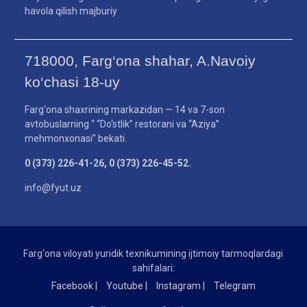
havola qilish majburiy
718000, Farg‘ona shahar, A.Navoiy
ko‘chasi 18-uy
Farg‘ona shaxrining markazidan — 14 va 7-son
avtobuslarning “ “Do‘stlik” restorani va “Aziya”
mehmonxonasi” bekati.
0 (373) 226-41-26, 0 (373) 226-45-52.
info@fyut.uz
Farg‘ona viloyati yuridik texnikumining ijtimoiy tarmoqlardagi
sahifalari:
Facebook |
Youtube |
Instagram |
Telegram