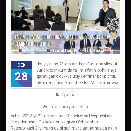
Joriy yilning 28-dekabr kuni Farg’ona viloyati
DEK
yuridik texnikumida ta’lim sifatini oshirishga
28
qaratilgan o’quv-uslubiy seminar bo’lib o’tdi.
Seminarni texnikum direktori M.Toshmatova
fyut.uz
Texnikum yangiliklari
ochib, 2022-yil 20-dekabr kuni O’zbekiston Respublikasi
Prezidentining O’zbekiston xalqi va O’zbekiston
Respublikasi Oliy majlisiga qilgan murojaatnomasida aytib