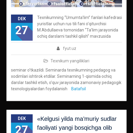
Texnikumning “Umumta’lim” fanlari kafedrasi
DEK
yuristlar uchun rus tili fani o’qituvchisi
27
M.Abdullaeva tomonidan “Ta’lim jarayonida
ochiq darslarni tashkil qilish” mavzusida
fyut.uz
Texnikum yangiliklari
seminar o’tkazildi. Seminarda texnikumning pedagog va
xodimlari ishtirok etdilar. Seminarning 1-qismida ochiq
darslar tashkil etish, o’quv jarayonida zamonaviy pedagogik
texnologiyalardan foydalanish
Batafsil
«Kelgusi yilda ma’muriy sudlar
DEK
27
faoliyati yangi bosqichga olib