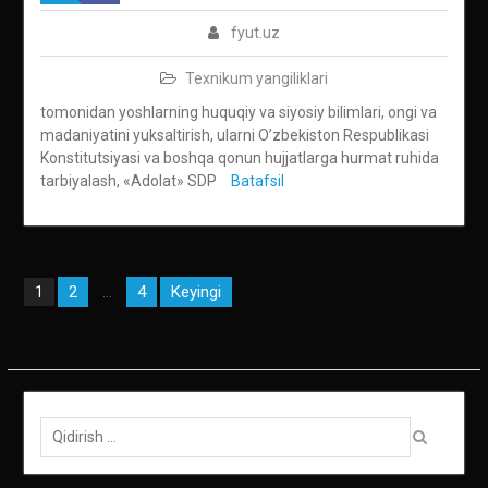
fyut.uz
Texnikum yangiliklari
tomonidan yoshlarning huquqiy va siyosiy bilimlari, ongi va
madaniyatini yuksaltirish, ularni O’zbekiston Respublikasi
Konstitutsiyasi va boshqa qonun hujjatlarga hurmat ruhida
tarbiyalash, «Adolat» SDP
Batafsil
Maqolalar
2
4
Keyingi
1
…
bo‘yicha
harakatlanish
Qidirish: