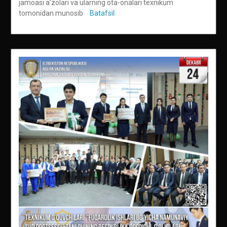
jamoasi a’zolari va ularning ota-onalari texnikum
tomonidan munosib
Batafsil