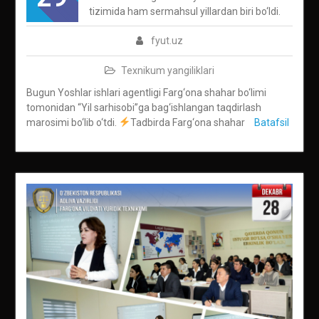
tizimida ham sermahsul yillardan biri bo‘ldi.
fyut.uz
Texnikum yangiliklari
Bugun Yoshlar ishlari agentligi Farg‘ona shahar bo‘limi
tomonidan “Yil sarhisobi”ga bag‘ishlangan taqdirlash
marosimi bo‘lib o‘tdi.
Tadbirda Farg‘ona shahar
Batafsil