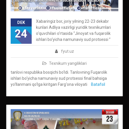
Xabaringiz bor, joriy yilning 22-23 dekabr
DEK
kunlari Adliya vazirligi yuridik texnikumlari
24
o‘quvchilari o‘rtasida “Jinoyat va fuqarolik
ishlari bo‘yicha namunaviy sud protsessi ”
fyut.uz
Texnikum yangiliklari
tanlovi respublika bosqichi bo‘ldi. Tanlovning Fuqarolik
ishlari bo‘yicha namunaviy sud protsessi final bahsiga
yo‘llanmani qo‘lga kiritgan Farg‘ona viloyati
Batafsil