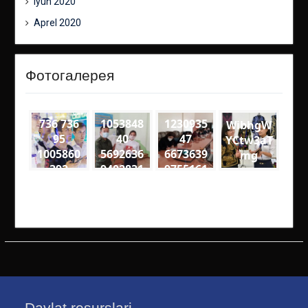
Iyun 2020
Aprel 2020
Фотогалерея
736 736
1053848
1230935
WibhgW
95
40
47
YCtw3aT
1005860
5692636
6673639
mg
392
9402831
9755161
2
4
1389795
4141727
8136593
8201925
62468 n
61205 n
Davlat resurslari