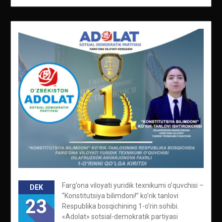
Farg’ona viloyati yuridik texnikumi o’quvchisi –
DEK
“Konstitutsiya bilimdoni!” ko’rik tanlovi
23
Respublika bosqichining 1-o’rin sohibi.
«Adolat» sotsial-demokratik partiyasi