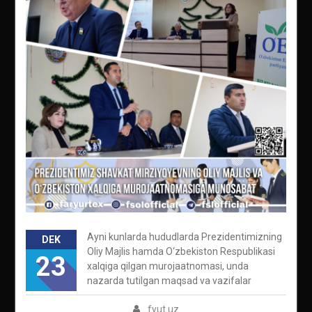
Ayni kunlarda hududlarda Prezidentimizning
DEK
Oliy Majlis hamda O‘zbekiston Respublikasi
23
xalqiga qilgan murojaatnomasi, unda
nazarda tutilgan maqsad va vazifalar
fyut.uz