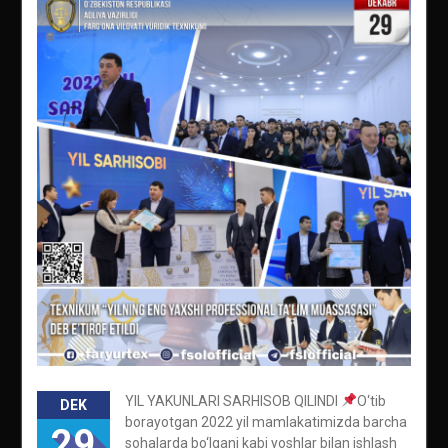
YIL YAKUNLARI SARHISOB QILINDI
O‘tib
DEK
borayotgan 2022 yil mamlakatimizda barcha
29
sohalarda bo‘lgani kabi yoshlar bilan ishlash