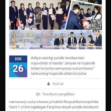
Adliya vazirligi yuridik texnikumlari
DEK
o‘quvchilari o‘rtasida “Jinoyat va fuqarolik
26
ishlari bo‘yicha namunaviy sud protsessi ”
tanlovining Fuqarolik ishlari bo‘yicha
fyut.uz
Texnikum yangiliklari
namunaviy sud protsessi yo’nalishi Respublika bosqichida
faxrli 1-o’rinni egallagan Farg’ona viloyat yuridik texnikumi