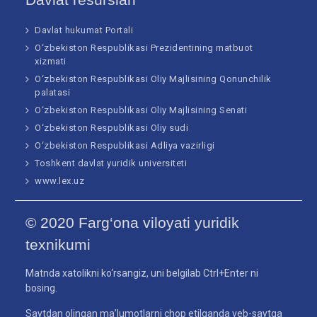
Davlat hukumat Portali
O‘zbekiston Respublikasi Prezidentining matbuot
xizmati
O‘zbekiston Respublikasi Oliy Majlisining Qonunchilik
palatasi
O‘zbekiston Respublikasi Oliy Majlisining Senati
O‘zbekiston Respublikasi Oliy sudi
O‘zbekiston Respublikasi Adliya vazirligi
Toshkent davlat yuridik universiteti
www.lex.uz
© 2020 Farg‘ona viloyati yuridik
texnikumi
Matnda xatolikni ko‘rsangiz, uni belgilab Ctrl+Enter ni
bosing.
Saytdan olingan ma’lumotlarni chop etilganda veb-saytga