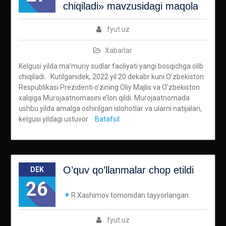
chiqiladi» mavzusidagi maqola
fyut.uz
Xabarlar
Kelgusi yilda ma’muriy sudlar faoliyati yangi bosqichga olib
chiqiladi. Kutilganidek, 2022 yil 20 dekabr kuni O’zbekiston
Respublikasi Prezidenti o’zining Oliy Majlis va O’zbekiston
xalqiga Murojaatnomasini e’lon qildi. Murojaatnomada
ushbu yilda amalga oshirilgan islohotlar va ularni natijalari,
kelgusi yildagi ustuvor
Batafsil
O’quv qo’llanmalar chop etildi
DEK
26
R.Xashimov tomonidan tayyorlangan
fyut.uz