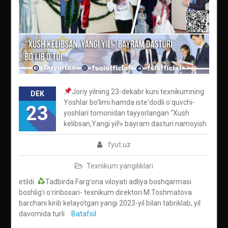
Joriy yilning 23-dekabr kuni texnikumning
DEK
Yoshlar bo‘limi hamda iste‘dodli oʻquvchi-
23
yoshlari tomonidan tayyorlangan “Xush
kelibsan,Yangi yil!» bayram dasturi namoyish
fyut.uz
Texnikum yangiliklari
etildi.
Tadbirda Fargʻona viloyati adliya boshqarmasi
boshligʻi oʻrinbosari- texnikum direktori M.Toshmatova
barchani kirib kelayotgan yangi 2023-yil bilan tabriklab, yil
davomida turli
Batafsil