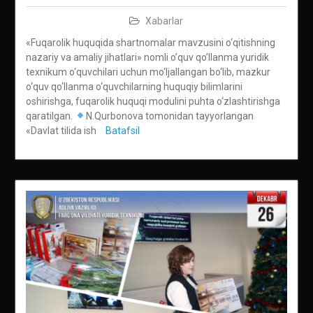
Xabarlar
«Fuqarolik huquqida shartnomalar mavzusini o‘qitishning
nazariy va amaliy jihatlari» nomli o’quv qo’llanma yuridik
texnikum o‘quvchilari uchun mo‘ljallangan bo‘lib, mazkur
o‘quv qo‘llanma o‘quvchilarning huquqiy bilimlarini
oshirishga, fuqarolik huquqi modulini puhta o‘zlashtirishga
qaratilgan.
N.Qurbonova tomonidan tayyorlangan
«Davlat tilida ish
Batafsil