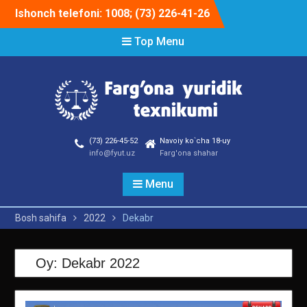
Skip
Ishonch telefoni: 1008; (73) 226-41-26
to
content
Top Menu
(73) 226-45-52
Navoiy ko`cha 18-uy
info@fyut.uz
Farg'ona shahar
Menu
Bosh sahifa
2022
Dekabr
Oy:
Dekabr 2022