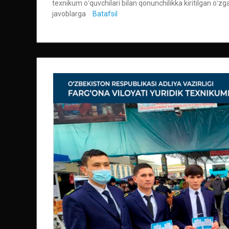
texnikum oʻquvchilari bilan qonunchilikka kiritilgan oʻzg
javoblarga
Batafsil