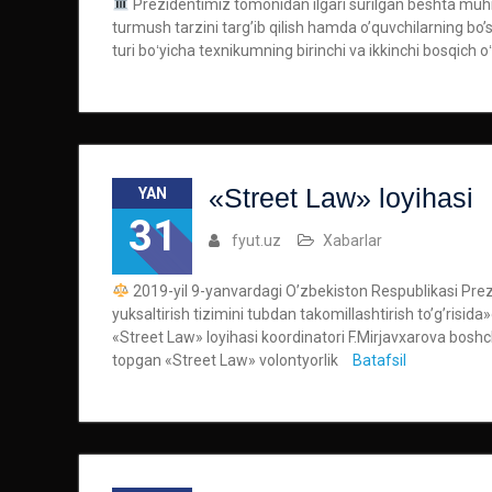
Prezidentimiz tomonidan ilgari surilgan beshta muhim
turmush tarzini targ’ib qilish hamda o’quvchilarning bo
turi boʻyicha texnikumning birinchi va ikkinchi bosqich oʻ
«Street Law» loyihasi
YAN
31
fyut.uz
Xabarlar
2019-yil 9-yanvardagi O’zbekiston Respublikasi Pre
yuksaltirish tizimini tubdan takomillashtirish to’g’risi
«Street Law» loyihasi koordinatori F.Mirjavxarova boshchi
topgan «Street Law» volontyorlik
Batafsil