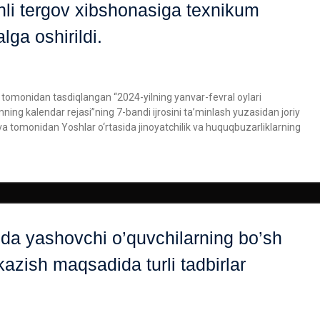
li tergov xibshonasiga texnikum
lga oshirildi.
v tomonidan tasdiqlangan “2024-yilning yanvar-fevral oylari
ning kalendar rejasi”ning 7-bandi ijrosini ta’minlash yuzasidan joriy
a tomonidan Yoshlar o‘rtasida jinoyatchilik va huquqbuzarliklarning
i»da yashovchi o’quvchilarning bo’sh
kazish maqsadida turli tadbirlar