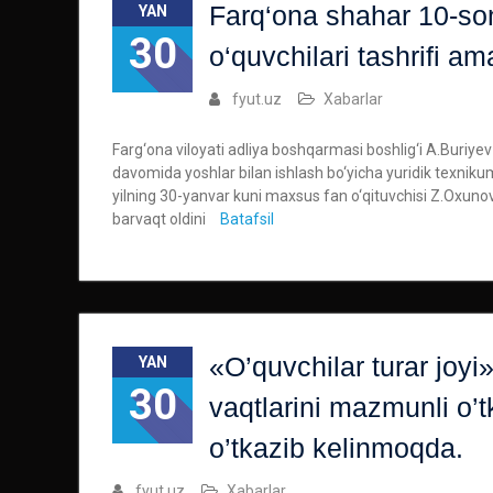
Farq‘ona shahar 10-son
YAN
30
o‘quvchilari tashrifi ama
fyut.uz
Xabarlar
Farg‘ona viloyati adliya boshqarmasi boshlig‘i A.Buriye
davomida yoshlar bilan ishlash bo‘yicha yuridik texnikum
yilning 30-yanvar kuni maxsus fan o‘qituvchisi Z.Oxunov
barvaqt oldini
Batafsil
«O’quvchilar turar joy
YAN
30
vaqtlarini mazmunli o’t
o’tkazib kelinmoqda.
fyut.uz
Xabarlar