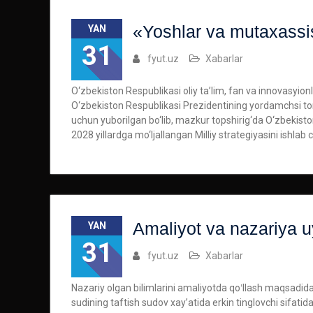
«Yoshlar va mutaxassis
YAN
31
fyut.uz
Xabarlar
O‘zbekiston Respublikasi oliy ta’lim, fan va innovasyio
O‘zbekiston Respublikasi Prezidentining yordamchsi to
uchun yuborilgan bo‘lib, mazkur topshirig‘da O‘zbekist
2028 yillardga mo‘ljallangan Milliy strategiyasini ishlab 
Amaliyot va nazariya u
YAN
31
fyut.uz
Xabarlar
Nazariy olgan bilimlarini amaliyotda qoʻllash maqsadida
sudining taftish sudov xayʼatida erkin tinglovchi sifatida