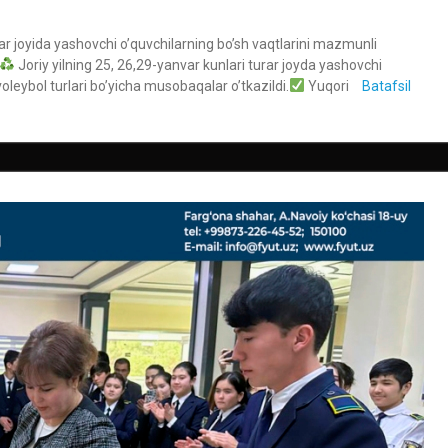
rar joyida yashovchi o’quvchilarning bo’sh vaqtlarini mazmunli
Joriy yilning 25, 26,29-yanvar kunlari turar joyda yashovchi
voleybol turlari bo’yicha musobaqalar o’tkazildi.
Yuqori
Batafsil