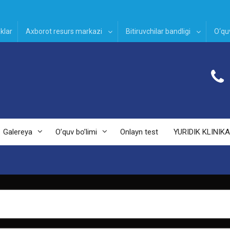
klar
Axborot resurs markazi
Bitiruvchilar bandligi
O‘quv
Galereya
O’quv bo’limi
Onlayn test
YURIDIK KLINIKA