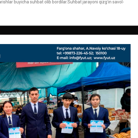
arishlar buyicha suhbat olib bordilar.Suhbat jarayoni qizgʻin savol-