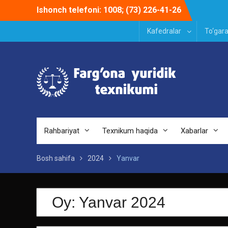
Skip
Ishonch telefoni: 1008; (73) 226-41-26
to
content
Kafedralar
To‘gara
Rahbariyat
Texnikum haqida
Xabarlar
Bosh sahifa
2024
Yanvar
Oy:
Yanvar 2024