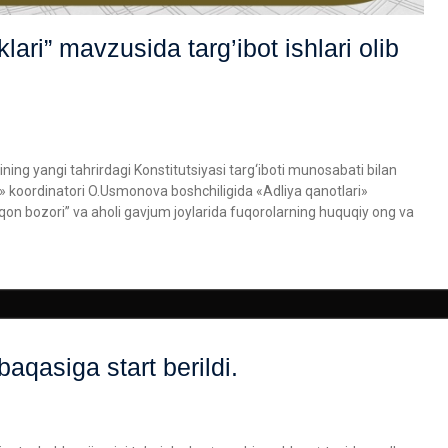
lari” mavzusida targ’ibot ishlari olib
ning yangi tahrirdagi Konstitutsiyasi targ‘iboti munosabati bilan
ri» koordinatori O.Usmonova boshchiligida «Adliya qanotlari»
qon bozori” va aholi gavjum joylarida fuqorolarning huquqiy ong va
aqasiga start berildi.