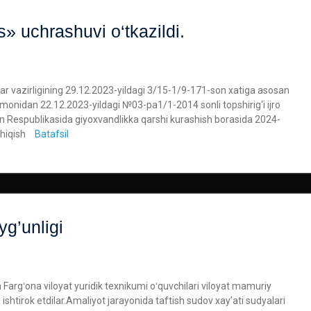
» uchrashuvi o‘tkazildi.
nlar vazirligining 29.12.2023-yildagi 3/15-1/9-171-son xatiga asosan
monidan 22.12.2023-yildagi №03-pa1/1-2014 sonli topshirig‘i ijro
on Respublikasida giyoxvandlikka qarshi kurashish borasida 2024-
chiqish
Batafsil
yg’unligi
 Fargʻona viloyat yuridik texnikumi oʻquvchilari viloyat mamuriy
 ishtirok etdilar.Amaliyot jarayonida taftish sudov xayʼati sudyalari