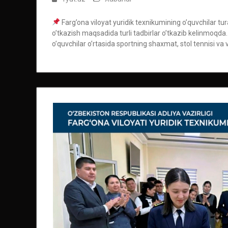
Farg’ona viloyat yuridik texnikumining o’quvchilar tu
o’tkazish maqsadida turli tadbirlar o’tkazib kelinmoqda.
o’quvchilar o’rtasida sportning shaxmat, stol tennisi va 