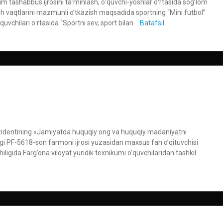
 tashabbus ijrosini ta’minlash, oʻquvchi-yoshlar oʻrtasida sog’lom
’sh vaqtlarini mazmunli o’tkazish maqsadida sportning “Mini futbol”
quvchilari oʻrtasida “Sportni sev, sport bilan
Batafsil
zidentining «Jamiyatda huquqiy ong va huquqiy madaniyatni
da»gi PF-5618-son farmoni ijrosi yuzasidan maxsus fan o’qituvchisi
ligida Farg’ona viloyat yuridik texnikumi o’quvchilaridan tashkil