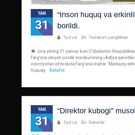
“Inson huquq va erkinlik
YAN
31
borildi.
fyut.uz
Texnikum yangiliklari
Joriy yilning 31-yanvar kuni O‘zbekiston Respublikasi
Farg’ona viloyati yuridik texnikumining «Adliya qanotla
volontyorlari ishtirokida Farg‘ona shahar “Markaziy deh
huquqiy
Batafsil
“Direktor kubogi” musob
YAN
31
fyut.uz
Xabarlar