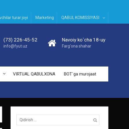
chilar turar joyi
Marketing
QABUL KOMISSIYASI
(73) 226-45-52
Navoiy ko`cha 18-uy
info@fyut.uz
Farg'ona shahar
VIRTUAL QABULXONA
BOT`ga murojaat
Qidirish: