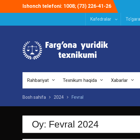
Skip
Ishonch telefoni: 1008; (73) 226-41-26
to
content
Kafedralar
To‘gara
Rahbariyat
Texnikum haqida
Xabarlar
Bosh sahifa
2024
Fevral
Oy:
Fevral 2024