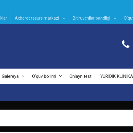
klar
Axborot resurs markazi
Bitiruvchilar bandligi
O‘quv
Galereya
O’quv bo’limi
Onlayn test
YURIDIK KLINIKA