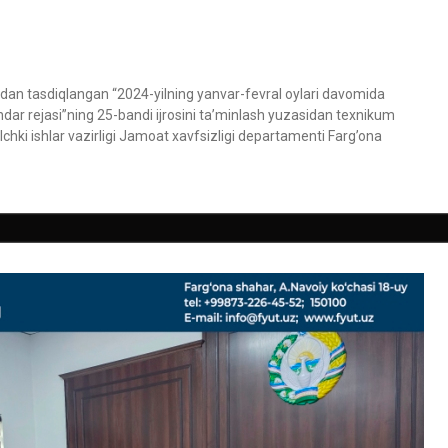
idan tasdiqlangan “2024-yilning yanvar-fevral oylari davomida
ndar rejasi”ning 25-bandi ijrosini ta’minlash yuzasidan texnikum
ki ishlar vazirligi Jamoat xavfsizligi departamenti Farg’ona