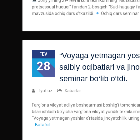
Joriy yilning 29-fevral kuni texnikumning “Mutaxassi
protsessual huquqi” fanidan 2-bosqich “Sud-huquqiy faoli
mavzusida ochiq dars o‘tkazildi.
Ochiq dars seminar -
“Voyaga yetmagan yoshl
FEV
28
salbiy oqibatlari va ji
seminar bo‘lib o‘tdi.
fyut.uz
Xabarlar
Farg‘ona viloyat adliya boshqarmasi boshlig‘i tomonida
bilan ishlash bo‘yicha Farg‘ona viloyat yuridik texniku
“Voyaga yetmagan yoshlar o‘rtasida jinoyatchilik, uning s
Batafsil