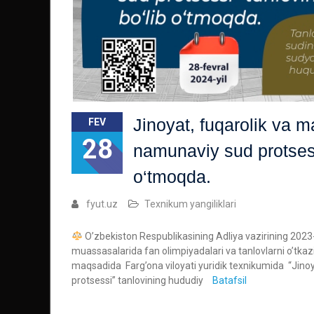
Jinoyat, fuqarolik va m
FEV
28
namunaviy sud protsess
o‘tmoqda.
fyut.uz
Texnikum yangiliklari
O’zbekiston Respublikasining Adliya vazirining 2023-
muassasalarida fan olimpiyadalari va tanlovlarni o’tkazis
maqsadida Farg’ona viloyati yuridik texnikumida “Jinoy
protsessi” tanlovining hududiy
Batafsil