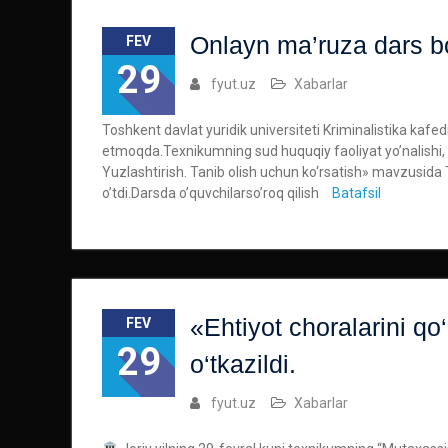
Onlayn ma’ruza dars bo’
FEV
29
fyut.uz
Xabarlar
Toshkent davlat yuridik universiteti Kriminalistika kaf
etmoqda.Texnikumning sud huquqiy faoliyat yo’nalishi, 2
Yuzlashtirish. Tanib olish uchun ko‘rsatish» mavzusida
o’tdi.Darsda o’quvchilarso’roq qilish
Batafsil
«Ehtiyot choralarini qo
FEV
29
o‘tkazildi.
fyut.uz
Xabarlar