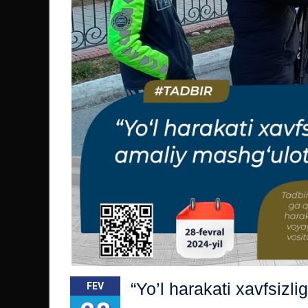
“Yo’l harakati xavfsizl
FEV