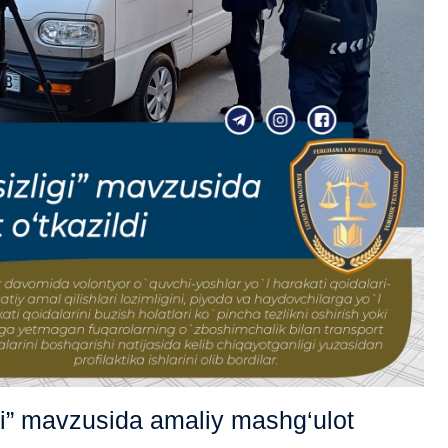
igi” mavzusida amaliy mashg‘ulot