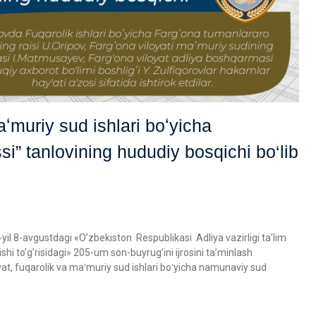
aʻmuriy sud ishlari boʻyicha
i” tanlovining hududiy bosqichi bo‘lib
yil 8-avgustdagi «O’zbekiston Respublikasi Adliya vazirligi ta’lim
hi to’g’risidagi» 205-um son-buyrug’ini ijrosini ta’minlash
at, fuqarolik va maʻmuriy sud ishlari boʻyicha namunaviy sud