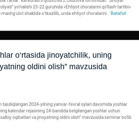
slik fanlar” kafedrasi o‘qituvchisi Z.Oxunova tomonidan “Jinoyat
yati” yo‘nalishi 25-22 guruhida «Ehtiyot choralarini qo‘llash tartibi»
mashgʻulot shaklida oʻtkazilib, unda ehtiyot choralarini
Batafsil
ar o‘rtasida jinoyatchilik, uning
noyatning oldini olish” mavzusida
n tasdiqlangan 2024-yilning yanvar-fevral oylari davomida yoshlar
mining kalendar rejasining 24-bandida belgilangan yoshlar uchun
albiy oqibatlari va jinoyatning oldini olish” mavzusida seminar bo‘lib