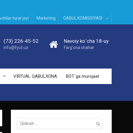
chilar turar joyi
Marketing
QABUL KOMISSIYASI
(73) 226-45-52
Navoiy ko`cha 18-uy
info@fyut.uz
Farg'ona shahar
VIRTUAL QABULXONA
BOT`ga murojaat
Qidirish: