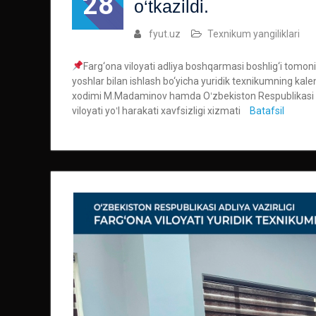
28
o‘tkazildi.
fyut.uz
Texnikum yangiliklari
Farg‘ona viloyati adliya boshqarmasi boshlig‘i tomon
yoshlar bilan ishlash bo‘yicha yuridik texnikumning kale
xodimi M.Madaminov hamda Oʻzbekiston Respublikasi Ich
viloyati yoʻl harakati xavfsizligi xizmati
Batafsil