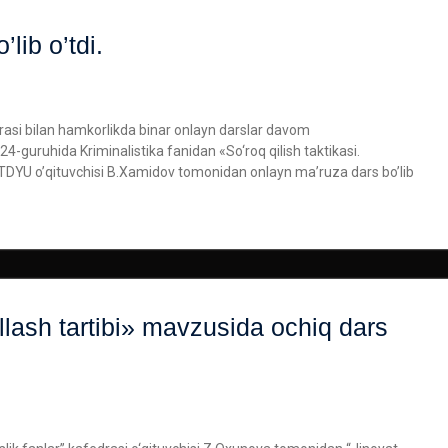
lib o’tdi.
edrasi bilan hamkorlikda binar onlayn darslar davom
4-guruhida Kriminalistika fanidan «So‘roq qilish taktikasi.
 TDYU o’qituvchisi B.Xamidov tomonidan onlayn ma’ruza dars bo’lib
‘llash tartibi» mavzusida ochiq dars