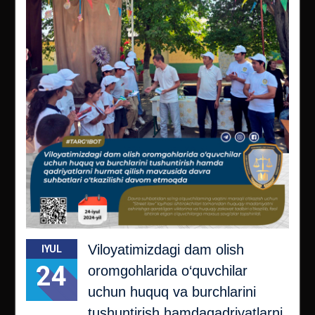
Viloyatimizdagi dam olish
IYUL
24
oromgohlarida o‘quvchilаr
uchun huquq vа burchlаrini
tushuntirish hamdaqаdriyatlаrni