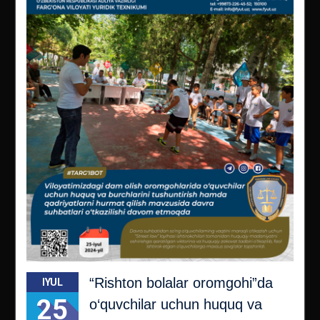
“Rishton bolalar oromgohi”da
IYUL
25
o‘quvchilаr uchun huquq vа