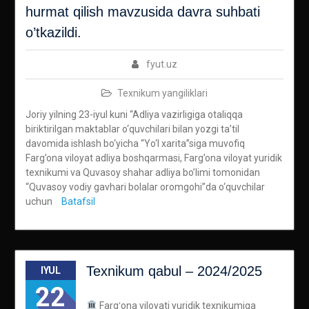
hurmаt qilish mаvzusida davra suhbati
o’tkazildi.
fyut.uz
Texnikum yangiliklari
Joriy yilning 23-iyul kuni “Adliya vazirligiga otaliqqa
biriktirilgan maktablar o‘quvchilari bilan yozgi ta’til
davomida ishlash bo‘yicha “Yo‘l xarita”siga muvofiq
Farg’ona viloyat adliya boshqarmasi, Farg’ona viloyat yuridik
texnikumi va Quvasoy shahar adliya bo’limi tomonidan
“Quvasoy vodiy gavhari bolalar oromgohi”da o‘quvchilаr
uchun
Batafsil
Texnikum qabul – 2024/2025
IYUL
22
Fargʻona viloyati yuridik texnikumiga