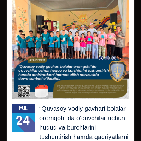
“Quvasoy vodiy gavhari bolalar
IYUL
24
oromgohi”da o‘quvchilаr uchun
huquq vа burchlаrini
tushuntirish hamda qаdriyatlаrni