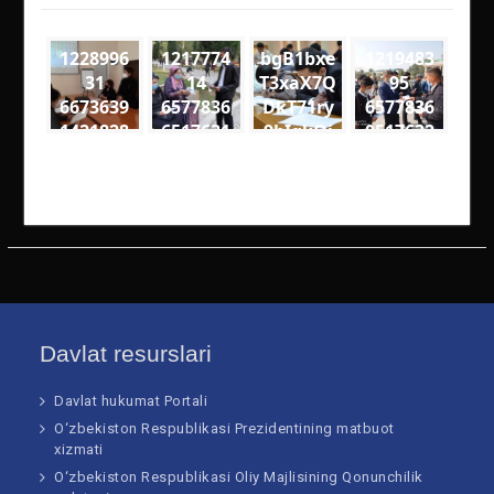
1228996
1217774
bgB1bxe
1219483
31
14
T3xaX7Q
95
6673639
6577836
DkT71ry
6577836
1421828
6517631
9bIgkQj
0517632
9
4
18VQ
0
5590477
2694594
medium
9257049
2673314
4000333
4611895
10252 n
73813 n
5906 n
Davlat resurslari
Davlat hukumat Portali
O‘zbekiston Respublikasi Prezidentining matbuot
xizmati
O‘zbekiston Respublikasi Oliy Majlisining Qonunchilik