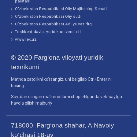
palatasi
O‘zbekiston Respublikasi Oliy Majlisining Senati
O‘zbekiston Respublikasi Oliy sudi
O‘zbekiston Respublikasi Adliya vazirligi
Toshkent davlat yuridik universiteti
www.lex.uz
© 2020 Farg‘ona viloyati yuridik
texnikumi
Matnda xatolikni ko‘rsangiz, uni belgilab Ctrl+Enter ni
bosing.
Saytdan olingan ma’lumotlarni chop etilganda veb-saytga
havola qilish majburiy
718000, Farg‘ona shahar, A.Navoiy
ko‘chasi 18-uy