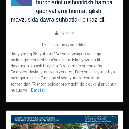
burchlаrini tushuntirish hamda
qаdriyatlаrni hurmаt qilish
mаvzusida davra suhbatlari o’tkazildi.
fyut.uz
Texnikum yangiliklari
Joriy yilning 25-iyul kuni “Adliya vazirligiga otaliqqa
biriktirilgan maktablar o‘quvchilari bilan yozgi ta’til
davomida ishlash bo‘yicha “Yo‘l xarita”siga muvofiq
Toshkent davlat yuridik universiteti, Farg’ona viloyat adliya
boshqarmasi va Farg’ona viloyat yuridik texnikumi
tomonidan “Rishton bolalar oromgohi”da o‘quvchilаr uchun
huquq vа
Batafsil