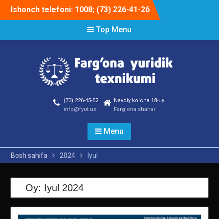
Skip
Ishonch telefoni: 1008; (73) 226-41-26
to
content
Top Menu
(73) 226-45-52
Navoiy ko`cha 18-uy
info@fyut.uz
Farg'ona shahar
Menu
Bosh sahifa
2024
Iyul
Oy:
Iyul 2024