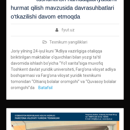
hurmаt qilish mаvzusida davrasuhbatlari
o‘tkazilishi davom etmoqda
fyut.uz
Texnikum yangiliklari
Joriy yilning 24-iyul kuni “Adliya vazirligiga otaliqqa
biriktirilgan maktablar o‘quvchilari bilan yozgi ta’til
davomida ishlash bo‘yicha “Yo‘l xarita”siga muvofiq
Toshkent davlat yuridik universiteti, Farg’ona viloyat adliya
boshqarmasi va Farg’ona viloyat yuridik texnikumi
tomonidan “Oltiariq bolalar oromgohi” va “Quvasoy bolalar
oromgohi”da
Batafsil