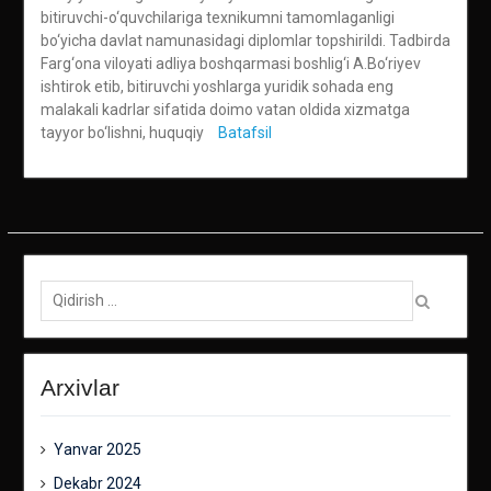
bitiruvchi-o‘quvchilariga texnikumni tamomlaganligi
bo‘yicha davlat namunasidagi diplomlar topshirildi. Tadbirda
Farg‘ona viloyati adliya boshqarmasi boshlig‘i A.Bo‘riyev
ishtirok etib, bitiruvchi yoshlarga yuridik sohada eng
malakali kadrlar sifatida doimo vatan oldida xizmatga
tayyor bo‘lishni, huquqiy
Batafsil
Qidirish:
Arxivlar
Yanvar 2025
Dekabr 2024