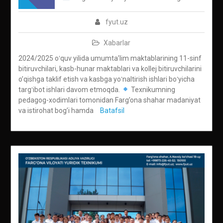
fyut.uz
Xabarlar
2024/2025 oʻquv yilida umumta’lim maktablarining 11-sinf
bitiruvchilari, kasb-hunar maktablari va kollej bitiruvchilarini
o’qishga taklif etish va kasbga yoʻnaltirish ishlari boʻyicha
targʻibot ishlari davom etmoqda.
Texnikumning
pedagog-xodimlari tomonidan Farg’ona shahar madaniyat
va istirohat bog’i hamda
Batafsil