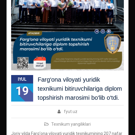
Farg‘ona viloyati yuridik
IYUL
19
texnikumi bitiruvchilariga diplom
topshirish marosimi bo‘lib o‘tdi.
fyut.uz
Texnikum yangiliklari
Joriy yilda Farg‘ona viloyati yuridik texnikumining 207 nafar