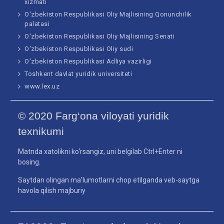
xizmati
O‘zbekiston Respublikasi Oliy Majlisining Qonunchilik
palatasi
O‘zbekiston Respublikasi Oliy Majlisining Senati
O‘zbekiston Respublikasi Oliy sudi
O‘zbekiston Respublikasi Adliya vazirligi
Toshkent davlat yuridik universiteti
www.lex.uz
© 2020 Farg‘ona viloyati yuridik
texnikumi
Matnda xatolikni ko‘rsangiz, uni belgilab Ctrl+Enter ni
bosing.
Saytdan olingan ma’lumotlarni chop etilganda veb-saytga
havola qilish majburiy