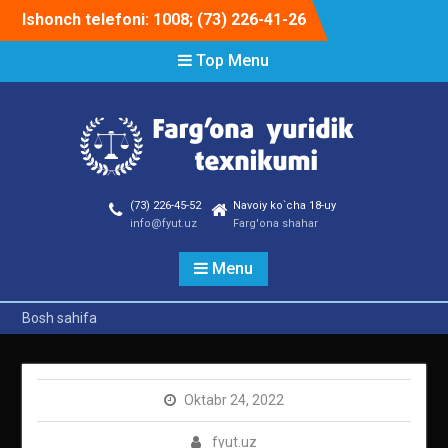
Skip
Ishonch telefoni: 1008; (73) 226-41-26
to
content
Top Menu
(73) 226-45-52
Navoiy ko`cha 18-uy
info@fyut.uz
Farg'ona shahar
Menu
Bosh sahifa
Oktabr 24, 2022
fyut.uz