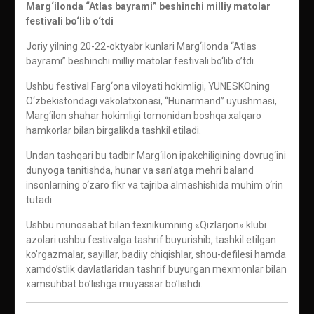
Marg‘ilonda “Atlas bayrami” beshinchi milliy matolar
festivali bo‘lib o‘tdi
Joriy yilning 20-22-oktyabr kunlari Marg‘ilonda “Atlas
bayrami” beshinchi milliy matolar festivali bo‘lib o’tdi.
Ushbu festival Farg‘ona viloyati hokimligi, YUNESKOning
O‘zbekistondagi vakolatxonasi, “Hunarmand” uyushmasi,
Marg‘ilon shahar hokimligi tomonidan boshqa xalqaro
hamkorlar bilan birgalikda tashkil etiladi.
Undan tashqari bu tadbir Marg‘ilon ipakchiligining dovrug‘ini
dunyoga tanitishda, hunar va san’atga mehri baland
insonlarning o‘zaro fikr va tajriba almashishida muhim o‘rin
tutadi.
Ushbu munosabat bilan texnikumning «Qizlarjon» klubi
azolari ushbu festivalga tashrif buyurishib, tashkil etilgan
ko’rgazmalar, sayillar, badiiy chiqishlar, shou-defilesi hamda
xamdo’stlik davlatlaridan tashrif buyurgan mexmonlar bilan
xamsuhbat bo’lishga muyassar bo’lishdi.