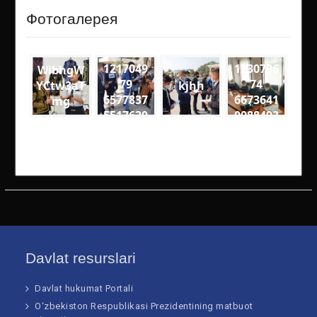
Фотогалерея
1217049
1230796
WibhgW
79
74
YCtw3aT
kjhh
6577837
6673641
mg
5517630
0088493
5
7
7932638
1600559
0320066
8342060
74281 n
46289 n
Davlat resurslari
Davlat hukumat Portali
O‘zbekiston Respublikasi Prezidentining matbuot