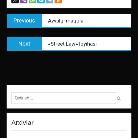
Post
Previous
Previous
Avvalgi maqola
menyusi
post:
Next
Next
«Street Law» loyihasi
post:
Qidirish:
Arxivlar