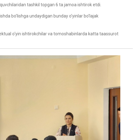
uvchilaridan tashkil topgan 6 ta jamoa ishtirok etdi.
ishda bo’lishga undaydigan bunday o’yinlar bo’lajak
ektual o‘yin ishtirokchilar va tomoshabinlarda katta taassurot