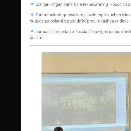
Qiziqarli o’tgan bahslarda texnikumning 1-bosqich o’q
Turli sohalardagi savollarga javob topish uchun izlan
huquqshunoslarni o’z ustida ko’proq ishlashga undaydi.
Jamoa bilimdonlari o‘rtasida o’tkazilgan ushbu intell
qoldirdi.