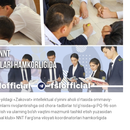
ldagi «Zаkovаt» intellektuаl oʼyinini аholi oʼrtаsidа ommаviy-
nlаrni rivojlаntirishgа oid chorа-tаdbirlаr toʼgʼrisidа»gi PQ-96-son
ish va ularning bo‘sh vaqtini mazmunli tashkil etish yuzasidan
ual klubi» NNT Farg’ona viloyati koordinatorlari hamkorligida