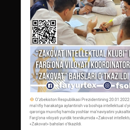
O‘zbekiston Respublikasi Prezidentining 20.01.2022-yi
mа’rifiy hаrаkаtgа аylаntirish vа boshqа intellektuаl oʼyi
qaroriga muvofiq hamda yoshlar ma‘naviyatini yuksaltir
Farg’ona viloyati yuridik texnikumida «Zakovat intellekt
«Zakovat» bahslari o’tkazildi.