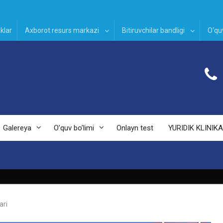
klar
Axborot resurs markazi
Bitiruvchilar bandligi
O‘quv
Galereya
O’quv bo’limi
Onlayn test
YURIDIK KLINIKA
ari