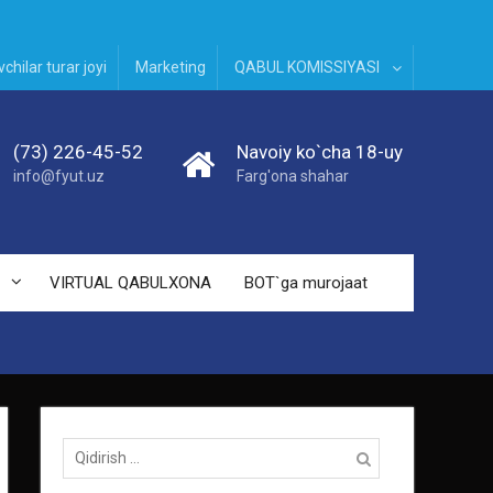
chilar turar joyi
Marketing
QABUL KOMISSIYASI
(73) 226-45-52
Navoiy ko`cha 18-uy
info@fyut.uz
Farg'ona shahar
VIRTUAL QABULXONA
BOT`ga murojaat
Qidirish: