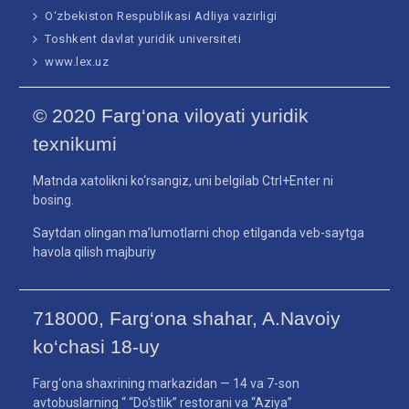
O‘zbekiston Respublikasi Adliya vazirligi
Toshkent davlat yuridik universiteti
www.lex.uz
© 2020 Farg‘ona viloyati yuridik
texnikumi
Matnda xatolikni ko‘rsangiz, uni belgilab Ctrl+Enter ni
bosing.
Saytdan olingan ma’lumotlarni chop etilganda veb-saytga
havola qilish majburiy
718000, Farg‘ona shahar, A.Navoiy
ko‘chasi 18-uy
Farg‘ona shaxrining markazidan — 14 va 7-son
avtobuslarning “ “Do‘stlik” restorani va “Aziya”