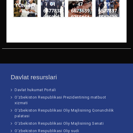
01
47
79
YCtw3aT
6577838
6673639
6577837
mg
9850962
9755161
5517630
4
4
5
2290488
4141727
7932638
3972382
8201925
0320066
79184 n
61205 n
74281 n
Davlat resurslari
Davlat hukumat Portali
O‘zbekiston Respublikasi Prezidentining matbuot
xizmati
O‘zbekiston Respublikasi Oliy Majlisining Qonunchilik
palatasi
O‘zbekiston Respublikasi Oliy Majlisining Senati
O‘zbekiston Respublikasi Oliy sudi