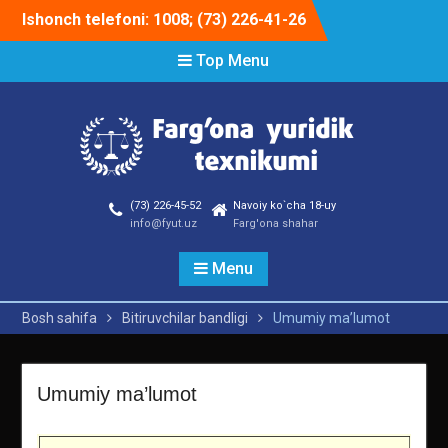
Skip
Ishonch telefoni: 1008; (73) 226-41-26
to
content
Top Menu
(73) 226-45-52
Navoiy ko`cha 18-uy
info@fyut.uz
Farg'ona shahar
Menu
Bosh sahifa
Bitiruvchilar bandligi
Umumiy ma’lumot
Umumiy ma’lumot