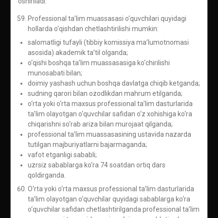
oshiriladi.
Professional ta’lim muassasasi o‘quvchilari quyidagi
hollarda o‘qishdan chetlashtirilishi mumkin:
salomatligi tufayli (tibbiy komissiya ma’lumotnomasi
asosida) akademik ta’til olganda;
o‘qishi boshqa ta’lim muassasasiga ko‘chirilishi
munosabati bilan;
doimiy yashash uchun boshqa davlatga chiqib ketganda;
sudning qarori bilan ozodlikdan mahrum etilganda;
o‘rta yoki o‘rta maxsus professional ta’lim dasturlarida
ta’lim olayotgan o‘quvchilar safidan o‘z xohishiga ko‘ra
chiqarishni so‘rab ariza bilan murojaat qilganda;
professional ta’lim muassasasining ustavida nazarda
tutilgan majburiyatlarni bajarmaganda;
vafot etganligi sababli;
uzrsiz sabablarga ko‘ra 74 soatdan ortiq dars
qoldirganda.
O‘rta yoki o‘rta maxsus professional ta’lim dasturlarida
ta’lim olayotgan o‘quvchilar quyidagi sabablarga ko‘ra
o‘quvchilar safidan chetlashtirilganda professional ta’lim