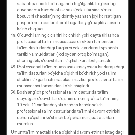
sababli pasporti bo‘lmaganda tug‘ilganlik to‘g‘risidagi
guvohnoma hamda ota-onasi (yoki ularning o‘rnini
bosuvchi shaxslar)ning doimiy yashash joyi ko‘rsatilgan
pasporti nusxasidan iborat hujjatlar yig‘ma jildi asosida
ko‘rib chiqiladi.
O‘quvchilarning o‘qishini ko‘chirish yoki qayta tiklashda
professional ta’lim muassasasi direktori tomonidan
ta’lim dasturlaridagi farqlarni yoki qarzlarni topshirish
tartibi va muddatlari (ikki oydan ortiq bo‘lmagan),
shuningdek, o‘quvchilarni o‘qitish kursi belgilanadi.
Professional ta’lim muassasasi miqyosida bir darajadagi
ta’lim dasturlari bo‘yicha o‘qishni ko‘chirish yoki ta’lim
shaklini o‘zgartirish masalasi mazkur professional ta’lim
muassasasi tomonidan ko‘rib chiqiladi.
Boshlang‘ich professional ta’lim dasturida ta’lim
olayotgan o‘quvchilar o‘qishini umumiy o‘rta ta’limning
10 yoki 11 sinflarida yoki boshqa boshlang‘ich
professional ta’lim dasturlarida ta’limni davom ettirishi
uchun o‘qishini ko‘chirish bo‘yicha murojaat etishlari
mumkin.
Umumta’lim maktablarida o‘qishni davom ettirish istagidagi