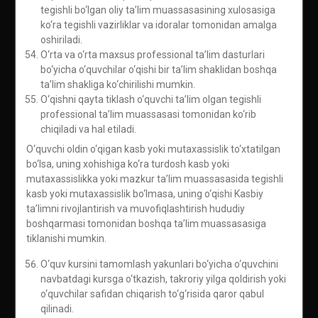
tegishli bo‘lgan oliy ta’lim muassasasining xulosasiga
ko‘ra tegishli vazirliklar va idoralar tomonidan amalga
oshiriladi.
O‘rta va o‘rta maxsus professional ta’lim dasturlari
bo‘yicha o‘quvchilar o‘qishi bir ta’lim shaklidan boshqa
ta’lim shakliga ko‘chirilishi mumkin.
O‘qishni qayta tiklash o‘quvchi ta’lim olgan tegishli
professional ta’lim muassasasi tomonidan ko‘rib
chiqiladi va hal etiladi.
O‘quvchi oldin o‘qigan kasb yoki mutaxassislik to‘xtatilgan
bo‘lsa, uning xohishiga ko‘ra turdosh kasb yoki
mutaxassislikka yoki mazkur ta’lim muassasasida tegishli
kasb yoki mutaxassislik bo‘lmasa, uning o‘qishi Kasbiy
ta’limni rivojlantirish va muvofiqlashtirish hududiy
boshqarmasi tomonidan boshqa ta’lim muassasasiga
tiklanishi mumkin.
O‘quv kursini tamomlash yakunlari bo‘yicha o‘quvchini
navbatdagi kursga o‘tkazish, takroriy yilga qoldirish yoki
o‘quvchilar safidan chiqarish to‘g‘risida qaror qabul
qilinadi.