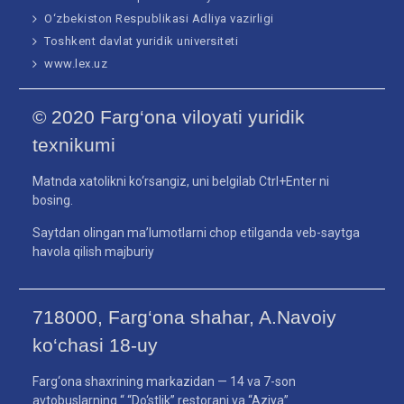
O‘zbekiston Respublikasi Adliya vazirligi
Toshkent davlat yuridik universiteti
www.lex.uz
© 2020 Farg‘ona viloyati yuridik
texnikumi
Matnda xatolikni ko‘rsangiz, uni belgilab Ctrl+Enter ni
bosing.
Saytdan olingan ma’lumotlarni chop etilganda veb-saytga
havola qilish majburiy
718000, Farg‘ona shahar, A.Navoiy
ko‘chasi 18-uy
Farg‘ona shaxrining markazidan — 14 va 7-son
avtobuslarning “ “Do‘stlik” restorani va “Aziya”