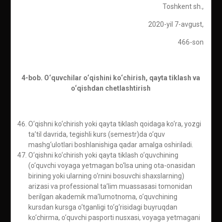
Toshkent sh.,
2020-yil 7-avgust,
466-son
4-bob. O‘quvchilar o‘qishini ko‘chirish, qayta tiklash va
o‘qishdan chetlashtirish
O‘qishni ko‘chirish yoki qayta tiklash qoidaga ko‘ra, yozgi
ta’til davrida, tegishli kurs (semestr)da o‘quv
mashg‘ulotlari boshlanishiga qadar amalga oshiriladi.
O‘qishni ko‘chirish yoki qayta tiklash o‘quvchining
(o‘quvchi voyaga yetmagan bo‘lsa uning ota-onasidan
birining yoki ularning o‘rnini bosuvchi shaxslarning)
arizasi va professional ta’lim muassasasi tomonidan
berilgan akademik ma’lumotnoma, o‘quvchining
kursdan kursga o‘tganligi to‘g‘risidagi buyruqdan
ko‘chirma, o‘quvchi pasporti nusxasi, voyaga yetmagani