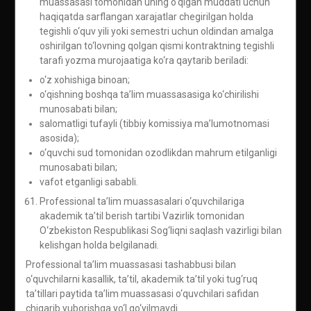
muassasasi tomonidan uning o‘qigan muddati uchun
haqiqatda sarflangan xarajatlar chegirilgan holda
tegishli o‘quv yili yoki semestri uchun oldindan amalga
oshirilgan to‘lovning qolgan qismi kontraktning tegishli
tarafi yozma murojaatiga ko‘ra qaytarib beriladi:
o‘z xohishiga binoan;
o‘qishning boshqa ta’lim muassasasiga ko‘chirilishi
munosabati bilan;
salomatligi tufayli (tibbiy komissiya ma’lumotnomasi
asosida);
o‘quvchi sud tomonidan ozodlikdan mahrum etilganligi
munosabati bilan;
vafot etganligi sababli.
Professional ta’lim muassasalari o‘quvchilariga
akademik ta’til berish tartibi Vazirlik tomonidan
O‘zbekiston Respublikasi Sog‘liqni saqlash vazirligi bilan
kelishgan holda belgilanadi.
Professional ta’lim muassasasi tashabbusi bilan
o‘quvchilarni kasallik, ta’til, akademik ta’til yoki tug‘ruq
ta’tillari paytida ta’lim muassasasi o‘quvchilari safidan
chiqarib yuborishga yo‘l qo‘yilmaydi.