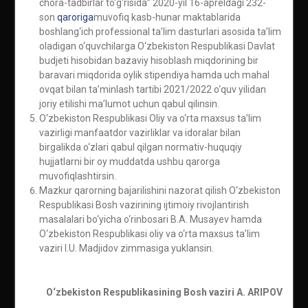
chora-tadbirlar to‘g‘risida” 2020-yil 16-apreldagi 232-
son
qaroriga
muvofiq kasb-hunar maktablarida
boshlang‘ich professional ta’lim dasturlari asosida ta’lim
oladigan o‘quvchilarga O‘zbekiston Respublikasi Davlat
budjeti hisobidan bazaviy hisoblash miqdorining bir
baravari miqdorida oylik stipendiya hamda uch mahal
ovqat bilan ta’minlash tartibi 2021/2022 o‘quv yilidan
joriy etilishi ma’lumot uchun qabul qilinsin.
O‘zbekiston Respublikasi Oliy va o‘rta maxsus ta’lim
vazirligi manfaatdor vazirliklar va idoralar bilan
birgalikda o‘zlari qabul qilgan normativ-huquqiy
hujjatlarni bir oy muddatda ushbu qarorga
muvofiqlashtirsin.
Mazkur qarorning bajarilishini nazorat qilish O‘zbekiston
Respublikasi Bosh vazirining ijtimoiy rivojlantirish
masalalari bo‘yicha o‘rinbosari B.A. Musayev hamda
O‘zbekiston Respublikasi oliy va o‘rta maxsus ta’lim
vaziri I.U. Madjidov zimmasiga yuklansin.
O‘zbekiston Respublikasining Bosh vaziri A. ARIPOV