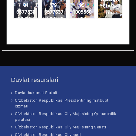
01
79
95
YCtw3aT
6577838
6577837
1005860
mg
9850962
5517630
392
4
5
2290488
7932638
3972382
0320066
79184 n
74281 n
Davlat resurslari
Davlat hukumat Portali
O‘zbekiston Respublikasi Prezidentining matbuot
xizmati
O‘zbekiston Respublikasi Oliy Majlisining Qonunchilik
palatasi
O‘zbekiston Respublikasi Oliy Majlisining Senati
O‘zbekiston Respublikasi Oliy sudi