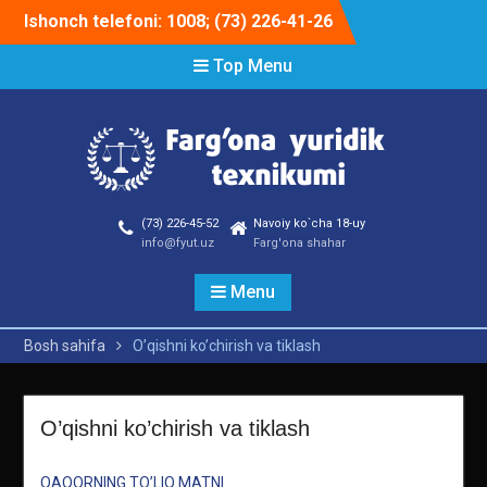
Skip
Ishonch telefoni: 1008; (73) 226-41-26
to
content
Top Menu
(73) 226-45-52
Navoiy ko`cha 18-uy
info@fyut.uz
Farg'ona shahar
Menu
Bosh sahifa
O’qishni ko’chirish va tiklash
O’qishni ko’chirish va tiklash
QAQORNING TO’LIQ MATNI