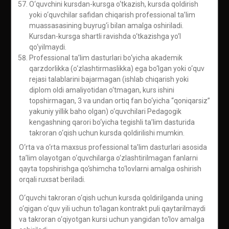
O‘quvchini kursdan-kursga o‘tkazish, kursda qoldirish
yoki o‘quvchilar safidan chiqarish professional ta’lim
muassasasining buyrug‘i bilan amalga oshiriladi.
Kursdan-kursga shartli ravishda o‘tkazishga yo‘l
qo‘yilmaydi.
Professional ta’lim dasturlari bo‘yicha akademik
qarzdorlikka (o‘zlashtirmaslikka) ega bo‘lgan yoki o‘quv
rejasi talablarini bajarmagan (ishlab chiqarish yoki
diplom oldi amaliyotidan o‘tmagan, kurs ishini
topshirmagan, 3 va undan ortiq fan bo‘yicha “qoniqarsiz”
yakuniy yillik baho olgan) o‘quvchilari Pedagogik
kengashning qarori bo‘yicha tegishli ta’lim dasturida
takroran o‘qish uchun kursda qoldirilishi mumkin.
O‘rta va o‘rta maxsus professional ta’lim dasturlari asosida
ta’lim olayotgan o‘quvchilarga o‘zlashtirilmagan fanlarni
qayta topshirishga qo‘shimcha to‘lovlarni amalga oshirish
orqali ruxsat beriladi.
O‘quvchi takroran o‘qish uchun kursda qoldirilganda uning
o‘qigan o‘quv yili uchun to‘lagan kontrakt puli qaytarilmaydi
va takroran o‘qiyotgan kursi uchun yangidan to‘lov amalga