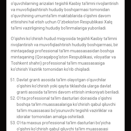
o‘quvchilarning arizalari tegishli Kasbiy ta’limni rivojlantirish
va muvofiqlashtirish hududiy boshqarmasi tomonidan
o‘quvchining umumta’lim maktablarida o‘qishni davom
ettirishini hal etish uchun O‘zbekiston Respublikasi Xalq
ta’limi vazirligining hududiy bo‘linmalariga yuboriladi.
O‘qishni ko‘chirish hudud miqyosida tegishli Kasbiy ta’limni
rivojlantirish va muvofiqlashtirish hududiy boshqarmasi, bir
mintaqadagi professional ta’lim muassasasidan boshqa
mintaqaning (Qoraqalpog‘iston Respublikasi, viloyatlar va
Toshkent shahri) professional ta’lim muassasasiga
ko‘chirish Vazirlik tomonidan ko‘rib chiqiladi.
Davlat granti asosida ta’lim olayotgan o‘quvchilar
o‘qishini ko‘chirish yoki qayta tiklashda ularga davlat
granti asosida ta’limni davom ettirish imkoniyati beriladi.
O‘rta professional ta’lim dasturlari doirasida o‘qishni
boshqa ta’lim muassasalariga ko‘chirish qabul qiluvchi
ta’lim muassasasi bo‘ysunuvchi tegishli vazirliklar va
idoralar tomonidan amalga oshiriladi.
O‘rta maxsus professional ta’lim dasturlari bo‘yicha
o‘qishni ko‘chirish qabul qiluvchi ta’lim muassasasi