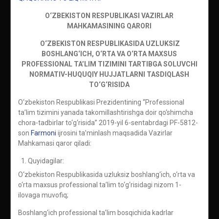
O‘ZBEKISTON RESPUBLIKASI VAZIRLAR
MAHKAMASINING
QARORI
O‘ZBEKISTON RESPUBLIKASIDA UZLUKSIZ
BOSHLANG‘ICH, O‘RTA VA O‘RTA MAXSUS
PROFESSIONAL TA’LIM TIZIMINI TARTIBGA SOLUVCHI
NORMATIV-HUQUQIY HUJJATLARNI TASDIQLASH
TO‘G‘RISIDA
O‘zbekiston Respublikasi Prezidentining “Professional
ta’lim tizimini yanada takomillashtirishga doir qo‘shimcha
chora-tadbirlar to‘g‘risida” 2019-yil 6-sentabrdagi PF-5812-
son
Farmoni
ijrosini ta’minlash maqsadida Vazirlar
Mahkamasi qaror qiladi:
Quyidagilar:
O‘zbekiston Respublikasida uzluksiz boshlang‘ich, o‘rta va
o‘rta maxsus professional ta’lim to‘g‘risidagi nizom 1-
ilovaga muvofiq;
Boshlang‘ich professional ta’lim bosqichida kadrlar