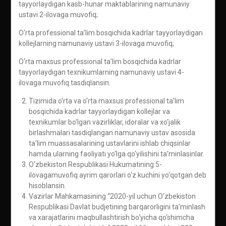
tayyorlaydigan kasb-hunar maktablarining namunaviy
ustavi 2-ilovaga muvofiq;
O‘rta professional ta’lim bosqichida kadrlar tayyorlaydigan
kollejlarning namunaviy ustavi 3-ilovaga muvofiq;
O‘rta maxsus professional ta’lim bosqichida kadrlar
tayyorlaydigan texnikumlarning namunaviy ustavi 4-
ilovaga muvofiq tasdiqlansin.
Tizimida o‘rta va o‘rta maxsus professional ta’lim
bosqichida kadrlar tayyorlaydigan kollejlar va
texnikumlar bo‘lgan vazirliklar, idoralar va xo‘jalik
birlashmalari tasdiqlangan namunaviy ustav asosida
ta’lim muassasalarining ustavlarini ishlab chiqsinlar
hamda ularning faoliyati yo‘lga qo‘yilishini ta’minlasinlar.
O‘zbekiston Respublikasi Hukumatining 5-
ilovagamuvofiq ayrim qarorlari o‘z kuchini yo‘qotgan deb
hisoblansin.
Vazirlar Mahkamasining “2020-yil uchun O‘zbekiston
Respublikasi Davlat budjetining barqarorligini ta’minlash
va xarajatlarini maqbullashtirish bo‘yicha qo‘shimcha