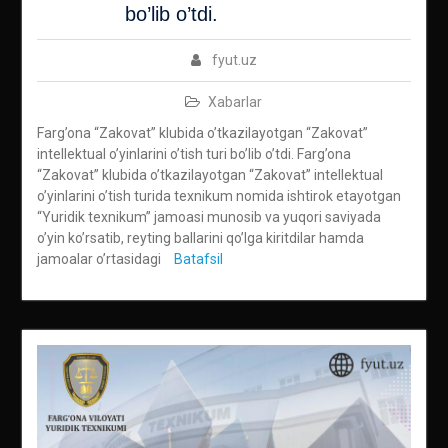
bo’lib o’tdi.
fyut.uz
Xabarlar
Farg’ona “Zakovat” klubida o’tkazilayotgan “Zakovat”
intellektual o’yinlarini o’tish turi bo’lib o’tdi. Farg’ona
“Zakovat” klubida o’tkazilayotgan “Zakovat” intellektual
o’yinlarini o’tish turida texnikum nomida ishtirok etayotgan
“Yuridik texnikum” jamoasi munosib va yuqori saviyada
o’yin ko’rsatib, reyting ballarini qo’lga kiritdilar hamda
jamoalar o’rtasidagi
Batafsil