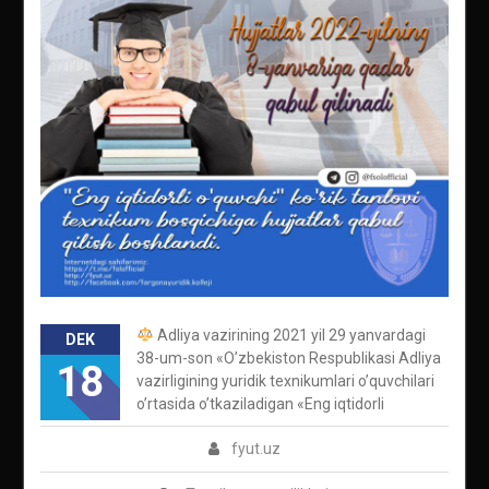
Adliya vazirining 2021 yil 29 yanvardagi
DEK
38-um-son «O’zbekiston Respublikasi Adliya
18
vazirligining yuridik texnikumlari o’quvchilari
o’rtasida o’tkaziladigan «Eng iqtidorli
fyut.uz