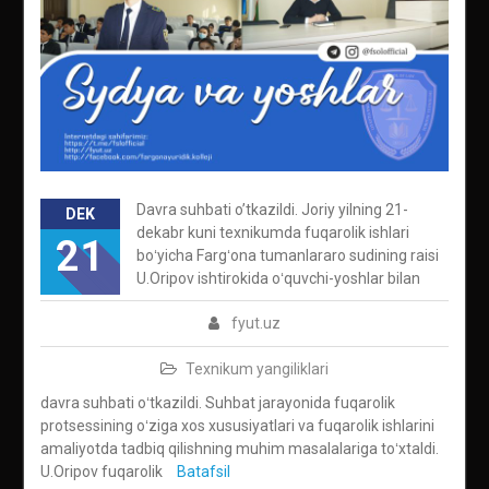
Davra suhbati o’tkazildi. Joriy yilning 21-
DEK
dekabr kuni texnikumda fuqarolik ishlari
21
boʻyicha Fargʻona tumanlararo sudining raisi
U.Oripov ishtirokida oʻquvchi-yoshlar bilan
fyut.uz
Texnikum yangiliklari
davra suhbati oʻtkazildi. Suhbat jarayonida fuqarolik
protsessining oʻziga xos xususiyatlari va fuqarolik ishlarini
amaliyotda tadbiq qilishning muhim masalalariga toʻxtaldi.
U.Oripov fuqarolik
Batafsil