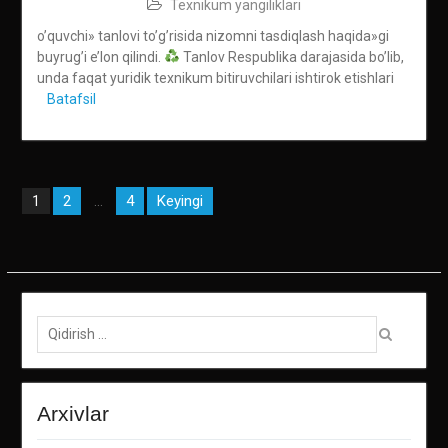
Texnikum yangiliklari
o’quvchi» tanlovi to’g’risida nizomni tasdiqlash haqida»gi
buyrug’i e’lon qilindi.
Tanlov Respublika darajasida bo’lib,
unda faqat yuridik texnikum bitiruvchilari ishtirok etishlari
Batafsil
Maqolalar
2
4
Keyingi
1
…
bo‘yicha
harakatlanish
Qidirish:
Arxivlar