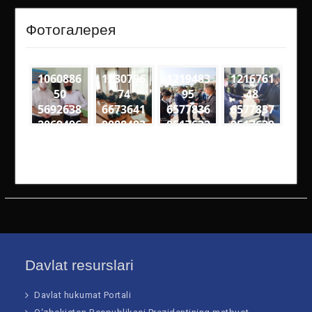
Фотогалерея
1060886
1230796
1219483
1216761
50
74
95
48
5692638
6673641
6577836
6577837
2069496
0088493
0517632
9517630
6
7
0
1
3274563
1600559
9257049
1906141
4818561
8342060
4611895
2975788
60108 n
46289 n
5906 n
51652 n
Davlat resurslari
Davlat hukumat Portali