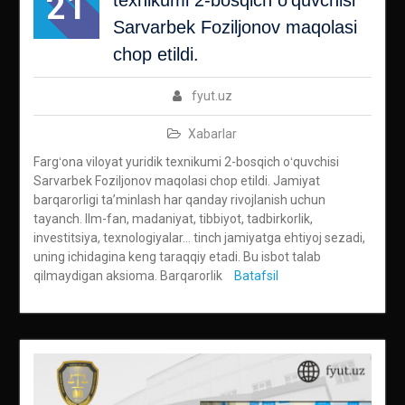
21
Sarvarbek Foziljonov maqolasi
chop etildi.
fyut.uz
Xabarlar
Fargʻona viloyat yuridik texnikumi 2-bosqich oʻquvchisi
Sarvarbek Foziljonov maqolasi chop etildi. Jamiyat
barqarorligi taʼminlash har qanday rivojlanish uchun
tayanch. Ilm-fan, madaniyat, tibbiyot, tadbirkorlik,
investitsiya, texnologiyalar… tinch jamiyatga ehtiyoj sezadi,
uning ichidagina keng taraqqiy etadi. Bu isbot talab
qilmaydigan aksioma. Barqarorlik
Batafsil