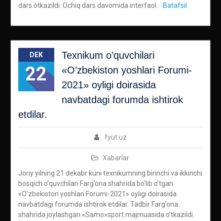
dars òtkazildi. Ochiq dars davomida interfaol
Batafsil
Texnikum o’quvchilari
DEK
22
«O’zbekiston yoshlari Forumi-
2021» oyligi doirasida
navbatdagi forumda ishtirok
etdilar.
fyut.uz
Xabarlar
Joriy yilning 21 dekabr kuni texnikumning birinchi va ikkinchi
bosqich o’quvchilari Farg’ona shahrida bo’lib o’tgan
«O’zbekiston yoshlari Forumi-2021» oyligi doirasida
navbatdagi forumda ishtirok etdilar. Tadbir Farg’ona
shahrida joylashgan «Samo»sport majmuasida o’tkazildi.