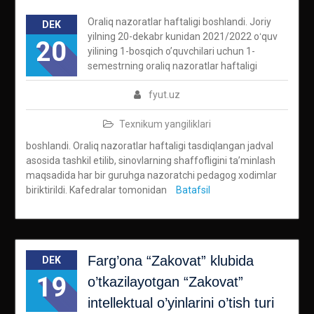
Oraliq nazoratlar haftaligi boshlandi. Joriy
DEK
yilning 20-dekabr kunidan 2021/2022 oʻquv
20
yilining 1-bosqich o’quvchilari uchun 1-
semestrning oraliq nazoratlar haftaligi
fyut.uz
Texnikum yangiliklari
boshlandi. Oraliq nazoratlar haftaligi tasdiqlangan jadval
asosida tashkil etilib, sinovlarning shaffofligini taʼminlash
maqsadida har bir guruhga nazoratchi pedagog xodimlar
biriktirildi. Kafedralar tomonidan
Batafsil
Farg’ona “Zakovat” klubida
DEK
19
o’tkazilayotgan “Zakovat”
intellektual o’yinlarini o’tish turi