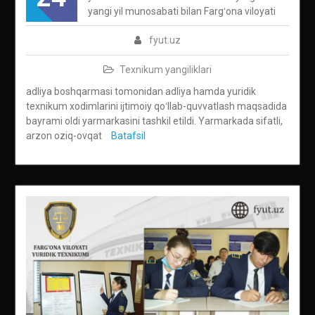
yangi yil munosabati bilan Fargʻona viloyati
fyut.uz
Texnikum yangiliklari
adliya boshqarmasi tomonidan adliya hamda yuridik
texnikum xodimlarini ijtimoiy qoʻllab-quvvatlash maqsadida
bayrami oldi yarmarkasini tashkil etildi. Yarmarkada sifatli,
arzon oziq-ovqat
Batafsil