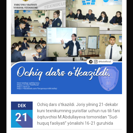
Ochiq dars o’tkazildi. Joriy yilning 21-dekabr
DEK
kuni texnikumning yuristlar uchun rus tili fani
21
òqituvchisi M.Abdullayeva tomonidan “Sud-
huquq faoliyati” yònalishi 16-21 guruhida