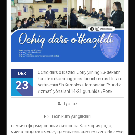
Ochiq dars o’tkazildi. Joriy yilning 23-dekabr
DEK
kuni texnikumning yuristlar uchun rus tili fani
23
òqituvchisi Sh.Kamolova tomonidan “Yuridik
xizmat” yònalishi 14-21 guruhida «Роль
fyut.uz
Texnikum yangiliklari
семьи в формировании личности. Категория рода,
числа. падежа имен существительныx» mavzusida ochiq