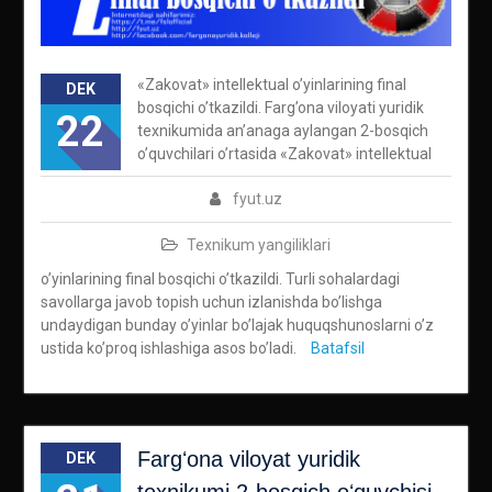
«Zakovat» intellektual o’yinlarining final
DEK
bosqichi o’tkazildi. Farg’ona viloyati yuridik
22
texnikumida an’anaga aylangan 2-bosqich
o’quvchilari o’rtasida «Zakovat» intellektual
fyut.uz
Texnikum yangiliklari
o’yinlarining final bosqichi o’tkazildi. Turli sohalardagi
savollarga javob topish uchun izlanishda bo’lishga
undaydigan bunday o’yinlar bo’lajak huquqshunoslarni o’z
ustida ko’proq ishlashiga asos bo’ladi.
Batafsil
Fargʻona viloyat yuridik
DEK
texnikumi 2-bosqich oʻquvchisi