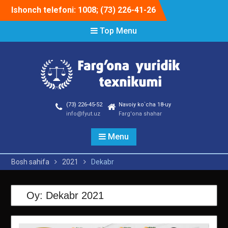
Skip
Ishonch telefoni: 1008; (73) 226-41-26
to
content
Top Menu
(73) 226-45-52
Navoiy ko`cha 18-uy
info@fyut.uz
Farg'ona shahar
Menu
Bosh sahifa
2021
Dekabr
Oy:
Dekabr 2021