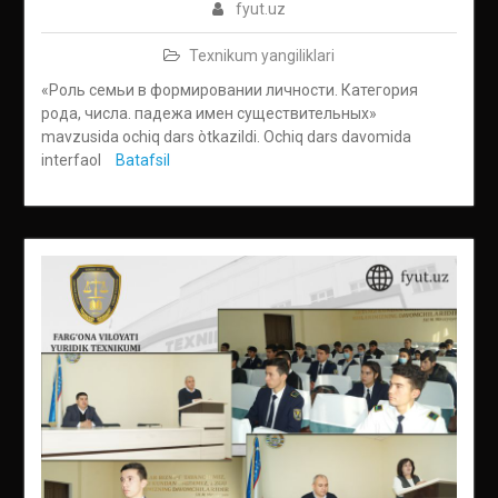
fyut.uz
Texnikum yangiliklari
«Роль семьи в формировании личности. Категория
рода, числа. падежа имен существительныx»
mavzusida ochiq dars òtkazildi. Ochiq dars davomida
interfaol
Batafsil