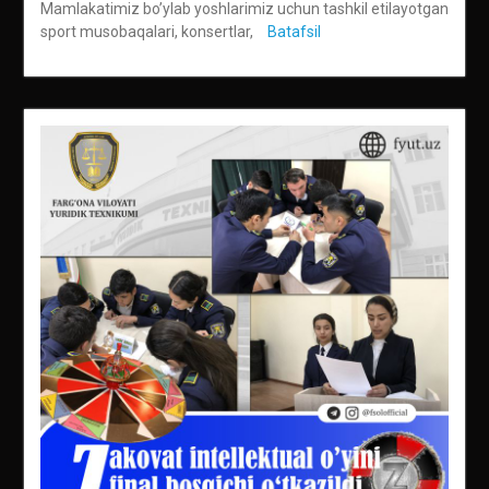
Mamlakatimiz bo’ylab yoshlarimiz uchun tashkil etilayotgan
sport musobaqalari, konsertlar,
Batafsil