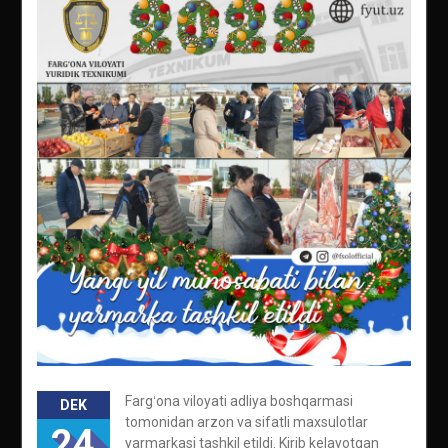
Fargʻona viloyati adliya boshqarmasi
DEK
tomonidan arzon va sifatli maxsulotlar
24
yarmarkasi tashkil etildi. Kirib kelayotgan