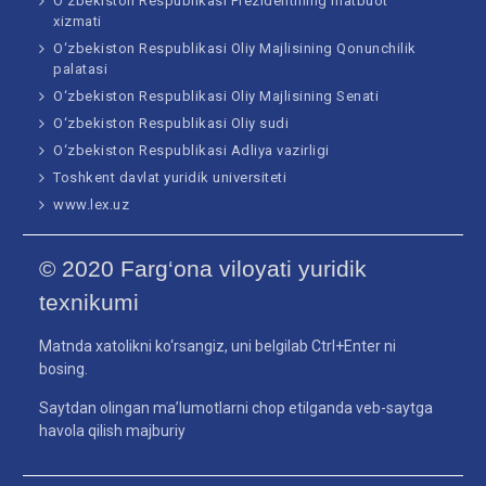
O‘zbekiston Respublikasi Prezidentining matbuot
xizmati
O‘zbekiston Respublikasi Oliy Majlisining Qonunchilik
palatasi
O‘zbekiston Respublikasi Oliy Majlisining Senati
O‘zbekiston Respublikasi Oliy sudi
O‘zbekiston Respublikasi Adliya vazirligi
Toshkent davlat yuridik universiteti
www.lex.uz
© 2020 Farg‘ona viloyati yuridik
texnikumi
Matnda xatolikni ko‘rsangiz, uni belgilab Ctrl+Enter ni
bosing.
Saytdan olingan ma’lumotlarni chop etilganda veb-saytga
havola qilish majburiy