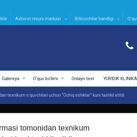
klar
Axborot resurs markazi
Bitiruvchilar bandligi
O‘quv
Galereya
O’quv bo’limi
Onlayn test
YURIDIK KLINIKA
n texnikum oʻquvchilari uchun “Ochiq eshiklar” kuni tashkil etildi.
armasi tomonidan texnikum