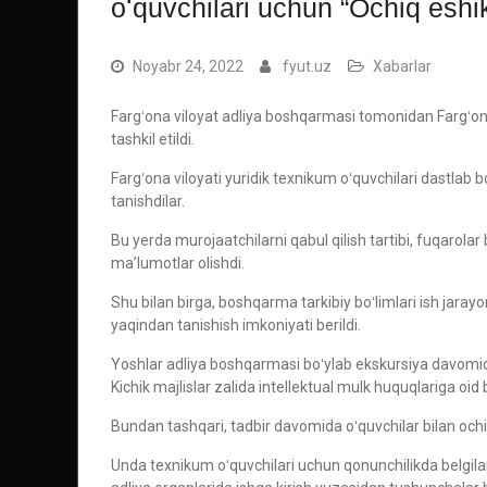
oʻquvchilari uchun “Ochiq eshikl
Noyabr 24, 2022
fyut.uz
Xabarlar
Fargʻona viloyat adliya boshqarmasi tomonidan Fargʻona 
tashkil etildi.
Fargʻona viloyati yuridik texnikum oʻquvchilari dastlab
tanishdilar.
Bu yerda murojaatchilarni qabul qilish tartibi, fuqarol
maʼlumotlar olishdi.
Shu bilan birga, boshqarma tarkibiy boʻlimlari ish jara
yaqindan tanishish imkoniyati berildi.
Yoshlar adliya boshqarmasi boʻylab ekskursiya davomida 
Kichik majlislar zalida intellektual mulk huquqlariga oid b
Bundan tashqari, tadbir davomida oʻquvchilar bilan ochiq
Unda texnikum oʻquvchilari uchun qonunchilikda belgilan