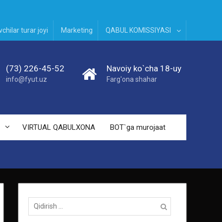
chilar turar joyi
Marketing
QABUL KOMISSIYASI
(73) 226-45-52
Navoiy ko`cha 18-uy
info@fyut.uz
Farg'ona shahar
VIRTUAL QABULXONA
BOT`ga murojaat
Qidirish: