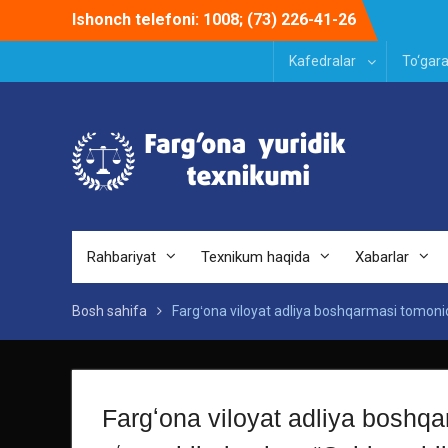
Skip
Ishonch telefoni: 1008; (73) 226-41-26
to
content
Kafedralar
To‘gara
Rahbariyat
Texnikum haqida
Xabarlar
Bosh sahifa
Fargʻona viloyat adliya boshqarmasi tomonida
Fargʻona viloyat adliya boshq