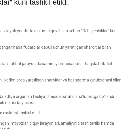
ar” kuni tashkil etildi.
viloyati yuridik texnikum oʻquvchilari uchun “Ochiq eshiklar” kuni
 boshqarmada fuqarolar qabuli uchun yaratilgan sharoitlar bilan
ar bilan suhbat jarayonida samimiy munosabatlar haqida batafsil
yoni, xodimlarga yaratilgan sharoitlar va boshqarma kutubxonasi bilan
adliya organlari faoliyati haqida batafsil ma’lumotga boʻlishdi.
ilimlarini boyitishdi.
 muloqot tashkil etildi.
gan imtiyozlar, oʻquv jarayonlari, amaliyot oʻtash tartibi hamda