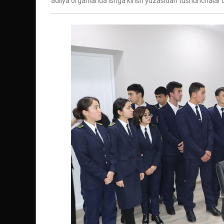
adliya organlarida ishga kirish yuzasidan tushunchalar b