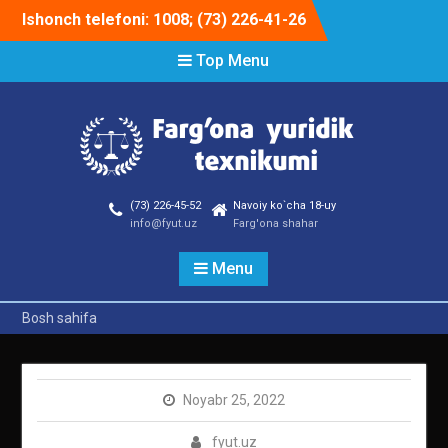
Skip
Ishonch telefoni: 1008; (73) 226-41-26
to
content
Top Menu
(73) 226-45-52
Navoiy ko`cha 18-uy
info@fyut.uz
Farg'ona shahar
Menu
Bosh sahifa
Noyabr 25, 2022
fyut.uz