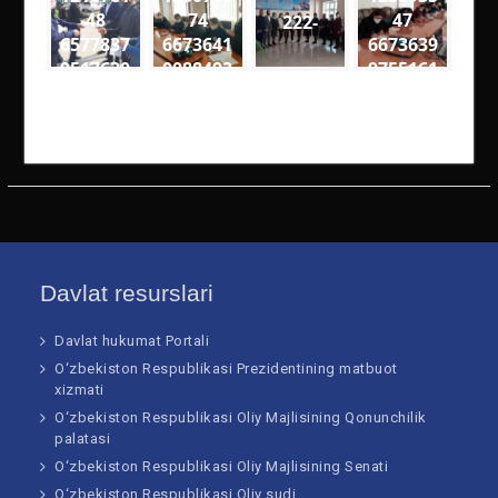
48
74
47
222-
6577837
6673641
6673639
9517630
0088493
9755161
1
7
4
1906141
1600559
4141727
2975788
8342060
8201925
51652 n
46289 n
61205 n
Davlat resurslari
Davlat hukumat Portali
O‘zbekiston Respublikasi Prezidentining matbuot
xizmati
O‘zbekiston Respublikasi Oliy Majlisining Qonunchilik
palatasi
O‘zbekiston Respublikasi Oliy Majlisining Senati
O‘zbekiston Respublikasi Oliy sudi