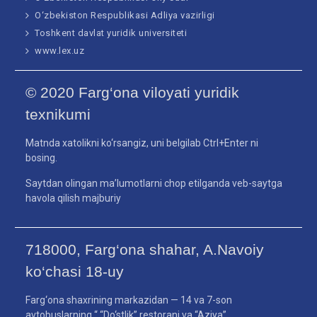
O‘zbekiston Respublikasi Adliya vazirligi
Toshkent davlat yuridik universiteti
www.lex.uz
© 2020 Farg‘ona viloyati yuridik
texnikumi
Matnda xatolikni ko‘rsangiz, uni belgilab Ctrl+Enter ni
bosing.
Saytdan olingan ma’lumotlarni chop etilganda veb-saytga
havola qilish majburiy
718000, Farg‘ona shahar, A.Navoiy
ko‘chasi 18-uy
Farg‘ona shaxrining markazidan — 14 va 7-son
avtobuslarning “ “Do‘stlik” restorani va “Aziya”