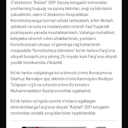
O‘zbekiston “Adolat” SDP Siyosiy kengashi tomonidan
yoshlarning huquqiy va siyosiy bilimlari, ongi va bilimlarini
yuksaltirish, ularni O‘zbekiston Respublikasi
Konstitutsiyasiga hurmat ruhida tarbiyalash, erkin fikrlash
qobiliyati va nutq va madaniyatini o‘stirish faol fuqarolik
pozitsiyasini yanada mustahkamlash, Vatanga muhabbat,
kelejakka ishonch ruhini shakllantirish, yoshlarni
Konstitutsiyani chuqur o‘rganishga rag‘batlantirish
maqsadida “Konstitutsiya bilimdoni” ko‘rik-tanlovi Farg‘ona
viloyati bosqichi joriy yilning 25-noyabr kuni Farg‘ona viloyati
yuridik texnikumida o‘tkazildi.
Ko‘rik-tanlov natijalariga ko‘ra birinchi o‘rinni Anvarjonova
Dilafruz Akmaljon qizi, ikkinchi o‘rinni Karimqulov Nodirjon
To‘lqinjon o‘g‘li va uchinchi o‘rinni Ro‘zimatov
Muhammaddiyor Baxtiyorovichlar egallashdi.
Ko‘rik tanlov so‘ngida sovrinli o‘rinlarni egallagan
ishtirokchilarga Farg‘ona viloyati “Adolat” SDP kengashi
tomonidan esdalik sovg‘alari bilan taqdirlandilar.