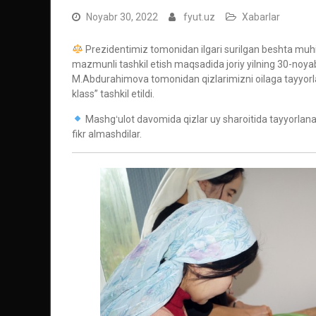
Noyabr 30, 2022
fyut.uz
Xabarlar
Prezidentimiz tomonidan ilgari surilgan beshta muhim
mazmunli tashkil etish maqsadida joriy yilning 30-noyabr
M.Abdurahimova tomonidan qizlarimizni oilaga tayyorl
klass” tashkil etildi.
Mashgʻulot davomida qizlar uy sharoitida tayyorlanad
fikr almashdilar.