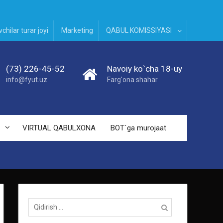
chilar turar joyi
Marketing
QABUL KOMISSIYASI
(73) 226-45-52
Navoiy ko`cha 18-uy
info@fyut.uz
Farg'ona shahar
VIRTUAL QABULXONA
BOT`ga murojaat
Qidirish: