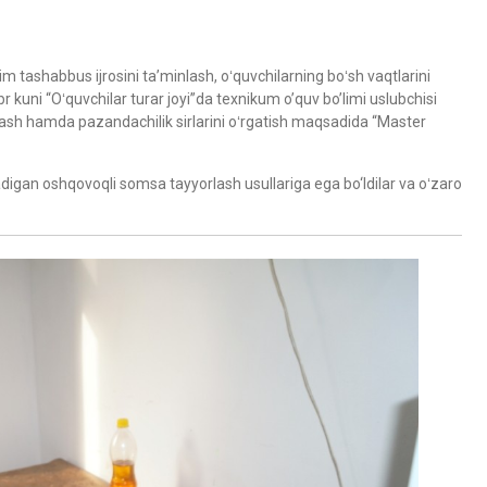
 tashabbus ijrosini taʼminlash, oʻquvchilarning boʻsh vaqtlarini
 kuni “Oʻquvchilar turar joyi”da texnikum o’quv bo’limi uslubchisi
ash hamda pazandachilik sirlarini oʻrgatish maqsadida “Master
igan oshqovoqli somsa tayyorlash usullariga ega bo‘ldilar va oʻzaro