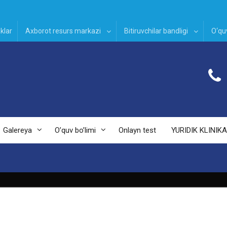
klar
Axborot resurs markazi
Bitiruvchilar bandligi
O‘quv
Galereya
O’quv bo’limi
Onlayn test
YURIDIK KLINIKA