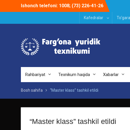
Skip
Ishonch telefoni: 1008; (73) 226-41-26
to
content
Kafedralar
To‘gara
Rahbariyat
Texnikum haqida
Xabarlar
Bosh sahifa
“Master klass” tashkil etildi
“Master klass” tashkil etildi