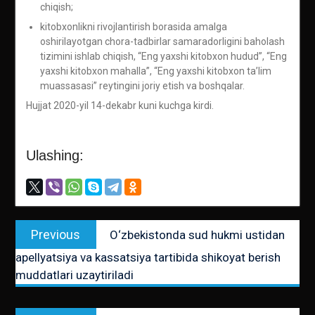
chiqish;
kitobxonlikni rivojlantirish borasida amalga
oshirilayotgan chora-tadbirlar samaradorligini baholash
tizimini ishlab chiqish, “Eng yaxshi kitobxon hudud”, “Eng
yaxshi kitobxon mahalla”, “Eng yaxshi kitobxon ta’lim
muassasasi” reytingini joriy etish va boshqalar.
Hujjat 2020-yil 14-dekabr kuni kuchga kirdi.
Ulashing:
Post
Previous
Previous
O‘zbekistonda sud hukmi ustidan
menyusi
post:
apellyatsiya va kassatsiya tartibida shikoyat berish
muddatlari uzaytiriladi
Next