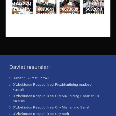
T3xaX7Q
74
30
87
DkT71ry
6673641
6673639
5692640
9bIgkQj
0088493
5755161
2736161
18VQ
7
8
2
medium
1600559
2715270
3352078
8342060
2916086
5047062
46289 n
19574 n
99951 n
Davlat resurslari
Davlat hukumat Portali
O‘zbekiston Respublikasi Prezidentining matbuot
xizmati
O‘zbekiston Respublikasi Oliy Majlisining Qonunchilik
palatasi
O‘zbekiston Respublikasi Oliy Majlisining Senati
O‘zbekiston Respublikasi Oliy sudi