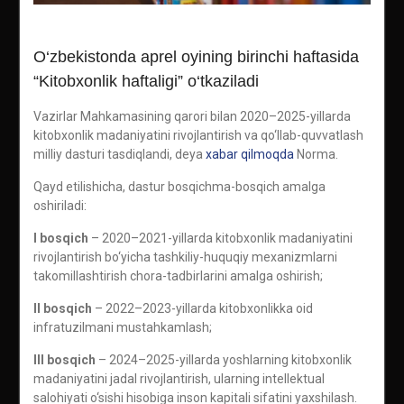
O‘zbekistonda aprel oyining birinchi haftasida
“Kitobxonlik haftaligi” o‘tkaziladi
Vazirlar Mahkamasining qarori bilan 2020–2025-yillarda
kitobxonlik madaniyatini rivojlantirish va qo‘llab-quvvatlash
milliy dasturi tasdiqlandi, deya
xabar qilmoqda
Norma.
Qayd etilishicha, dastur bosqichma-bosqich amalga
oshiriladi:
I bosqich
– 2020–2021-yillarda kitobxonlik madaniyatini
rivojlantirish bo‘yicha tashkiliy-huquqiy mexanizmlarni
takomillashtirish chora-tadbirlarini amalga oshirish;
II bosqich
– 2022–2023-yillarda kitobxonlikka oid
infratuzilmani mustahkamlash;
III bosqich
– 2024–2025-yillarda yoshlarning kitobxonlik
madaniyatini jadal rivojlantirish, ularning intellektual
salohiyati o‘sishi hisobiga inson kapitali sifatini yaxshilash.