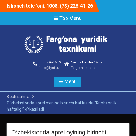
Skip
Ishonch telefoni: 1008; (73) 226-41-26
to
content
Top Menu
(73) 226-45-52
Navoiy ko`cha 18-uy
info@fyut.uz
Farg'ona shahar
Menu
Bosh sahifa
O‘zbekistonda aprel oyining birinchi haftasida “Kitobxonlik
haftaligi” o‘tkaziladi
O‘zbekistonda aprel oyining birinchi