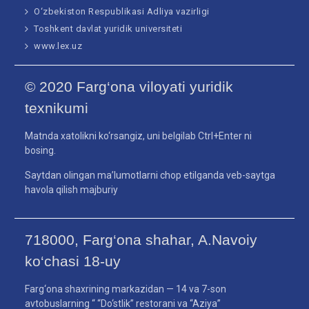
O‘zbekiston Respublikasi Adliya vazirligi
Toshkent davlat yuridik universiteti
www.lex.uz
© 2020 Farg‘ona viloyati yuridik
texnikumi
Matnda xatolikni ko‘rsangiz, uni belgilab Ctrl+Enter ni
bosing.
Saytdan olingan ma’lumotlarni chop etilganda veb-saytga
havola qilish majburiy
718000, Farg‘ona shahar, A.Navoiy
ko‘chasi 18-uy
Farg‘ona shaxrining markazidan — 14 va 7-son
avtobuslarning “ “Do‘stlik” restorani va “Aziya”