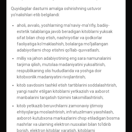
Quyidagilar dasturni amalga oshirishning ustuvor
yo‘nalishlari etib belgilandi:
aholi, avvalo, yoshlarning ma’naviy-ma’rifiy, badiiy-
estetik talablariga javob beradigan kitoblarni yuksak
sifat bilan chop etish, nashriyotlar va ijodkorlar
faoliyatiga ko‘maklashish, bolalarga mo‘ljallangan
adabiyotlarni chop etishni qo‘llab-quvvatlash;
milliy va jahon adabiyotining eng sara namunalarini
tarjima qilish, mutolaa madaniyatini yuksaltirish,
respublikaning olis hududlarida va yoshga doir
kitobxonlik madaniyatini rivojlantirish;
kitob savdosini tashkil etish tartiblarini soddalashtirish,
yangi nashr etilgan kitoblarni yetkazish va axborot
manbalarini tarqatish tizimini takomillashtirish;
kitob yetkazib beruvchilarni zamonaviy ijtimoiy
ehtiyojlarga moslashtirish, infratuzilmani yaxshilash,
axborot-kutubxona markazlarini chop etiladigan bosma
nashrlar va ularning elektron nusxalari bilan to‘ldirib
borish, elektron kitoblar yaratish, kitoblarni