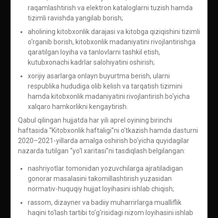
raqamlashtirish va elektron kataloglarni tuzish hamda
tizimli ravishda yangilab borish;
aholining kitobxonlik darajasi va kitobga qiziqishini tizimli
o‘rganib borish, kitobxonlik madaniyatini rivojlantirishga
qaratilgan loyiha va tanlovlarni tashkil etish,
kutubxonachi kadrlar salohiyatini oshirish;
xorijiy asarlarga onlayn buyurtma berish, ularni
respublika hududiga olib kelish va tarqatish tizimini
hamda kitobxonlik madaniyatini rivojlantirish bo‘yicha
xalqaro hamkorlikni kengaytirish.
Qabul qilingan hujjatda har yili aprel oyining birinchi
haftasida “Kitobxonlik haftaligi”ni o‘tkazish hamda dasturni
2020–2021-yillarda amalga oshirish bo‘yicha quyidagilar
nazarda tutilgan “yo‘l xaritasi”ni tasdiqlash belgilangan:
nashriyotlar tomonidan yozuvchilarga ajratiladigan
gonorar masalasini takomillashtirish yuzasidan
normativ-huquqiy hujjat loyihasini ishlab chiqish;
rassom, dizayner va badiiy muharrirlarga mualliflik
haqini to‘lash tartibi to‘g‘risidagi nizom loyihasini ishlab