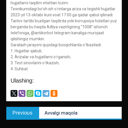
hujjatlarni taqdim etishlari lozim.
Texnikumidagi boʻsh ish oʻrinlarga ariza va tegishli hujjatlar
2023-yil 13-oktabr kuni soat 17:00 ga qadar qabul qilinadi.
Tanlov tartibi buzilgan taqdirda yoki korrupsiya holatlari yuz
berganda bu haqda Adliya vazirligining “1008” ishonch
telefoniga, @antikorbot telegram kanaliga murojaat
qilishingiz mumkin.
Saralash jarayoni quyidagi bosqichlarda oʻtkaziladi:
1. Hujjatlar qabuli;
2. Arizalar va hujjatlarni oʻrganish;
3. Test sinovlarini oʻtkazish;
4. Suhbat.
Ulashing:
Post
Previous
Previous
Avvalgi maqola
menyusi
post: