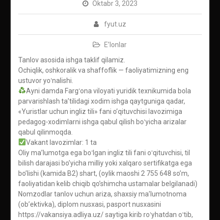
Oktabr 3, 2023
fyut.uz
E’lonlar
Tanlov asosida ishga taklif qilamiz.
Ochiqlik, oshkoralik va shaffoflik — faoliyatimizning eng
ustuvor yoʻnalishi.
Ayni damda Fargʻona viloyati yuridik texnikumida bola
parvarishlash ta’tilidagi xodim ishga qaytguniga qadar,
«Yuristlar uchun ingliz tili» fani o’qituvchisi lavozimiga
pedagog-xodimlarni ishga qabul qilish boʻyicha arizalar
qabul qilinmoqda.
Vakant lavozimlar: 1 ta
Oliy maʼlumotga ega boʻlgan ingliz tili fani oʻqituvchisi, til
bilish darajasi bo’yicha milliy yoki xalqaro sertifikatga ega
bo’lishi (kamida B2) shart, (oylik maoshi 2 755 648 so’m,
faoliyatidan kelib chiqib qo’shimcha ustamalar belgilanadi)
Nomzodlar tanlov uchun ariza, shaxsiy maʼlumotnoma
(obʼektivka), diplom nusxasi, pasport nusxasini
https://vakansiya.adliya.uz/ saytiga kirib roʻyhatdan oʻtib,