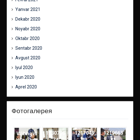
Yanvar 2021
Dekabr 2020
Noyabr 2020
Oktabr 2020
Sentabr 2020
Avgust 2020
Iyul 2020
Iyun 2020
Aprel 2020
Фотогалерея
1230796
1217049
1219663
WibhgW
74
79
81