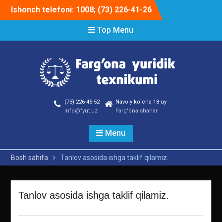
Skip
Ishonch telefoni: 1008; (73) 226-41-26
to
content
Top Menu
(73) 226-45-52
Navoiy ko`cha 18-uy
info@fyut.uz
Farg'ona shahar
Menu
Bosh sahifa
Tanlov asosida ishga taklif qilamiz.
Tanlov asosida ishga taklif qilamiz.