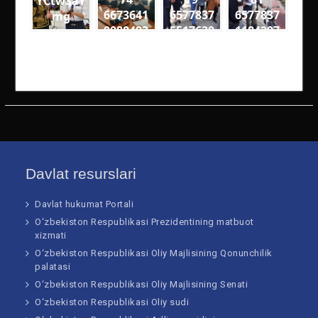
YCtw3aT
6673641
6577837
6577837
mg
0088493
5517630
1184297
7
5
6
1600559
7932638
4864539
8342060
0320066
0905476
46289 n
74281 n
64734 n
Davlat resurslari
Davlat hukumat Portali
O‘zbekiston Respublikasi Prezidentining matbuot
xizmati
O‘zbekiston Respublikasi Oliy Majlisining Qonunchilik
palatasi
O‘zbekiston Respublikasi Oliy Majlisining Senati
O‘zbekiston Respublikasi Oliy sudi