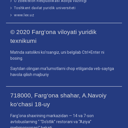
O‘zbekiston Respublikasi Adliya vazirligi
Toshkent davlat yuridik universiteti
www.lex.uz
© 2020 Farg‘ona viloyati yuridik
texnikumi
Matnda xatolikni ko‘rsangiz, uni belgilab Ctrl+Enter ni
bosing.
Saytdan olingan ma’lumotlarni chop etilganda veb-saytga
havola qilish majburiy
718000, Farg‘ona shahar, A.Navoiy
ko‘chasi 18-uy
Farg‘ona shaxrining markazidan — 14 va 7-son
avtobuslarning “ “Do‘stlik” restorani va “Aziya”
mehmonxonasi” bekati.