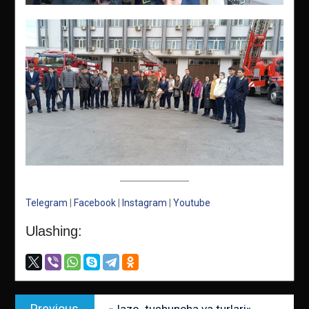
Telegram
|
Facebook
|
Instagram
|
Youtube
Ulashing:
Post
Previous
Previous
«Jazo. tushuncha va turlari»