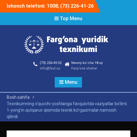
Skip
Ishonch telefoni: 1008; (73) 226-41-26
to
content
Top Menu
(73) 226-45-52
Navoiy ko`cha 18-uy
info@fyut.uz
Farg'ona shahar
Menu
Bosh sahifa
Texnikumning o’quvchi-yoshlariga favqulotda vaziyatlar bo’limi
1-yong’in qutqaruv qisimida texnik ko’rgazmalar namoish
qilindi.