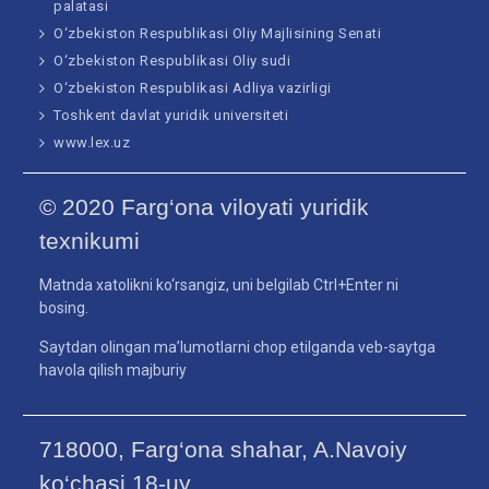
palatasi
O‘zbekiston Respublikasi Oliy Majlisining Senati
O‘zbekiston Respublikasi Oliy sudi
O‘zbekiston Respublikasi Adliya vazirligi
Toshkent davlat yuridik universiteti
www.lex.uz
© 2020 Farg‘ona viloyati yuridik
texnikumi
Matnda xatolikni ko‘rsangiz, uni belgilab Ctrl+Enter ni
bosing.
Saytdan olingan ma’lumotlarni chop etilganda veb-saytga
havola qilish majburiy
718000, Farg‘ona shahar, A.Navoiy
ko‘chasi 18-uy