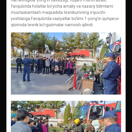
favqulotda holatlar bo’yicha amaliy va nazariy bilimlarni
mustaxkamlash maqsadida texnikumning o’quvchi-
yoshlariga Favqulotda vaziyatlar bo’limi 1-yong’in qutqaruv
qisimida texnik ko’rgazmalar namoish qilindi.