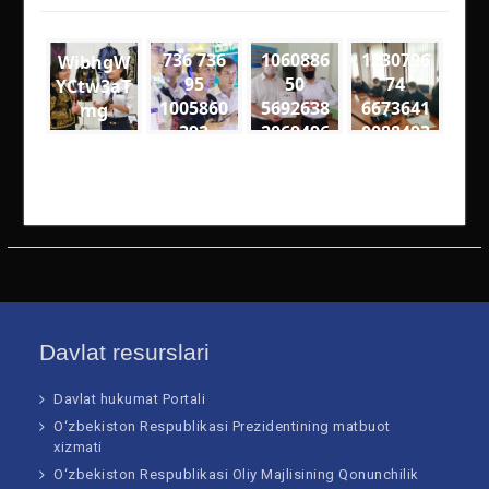
736 736
1060886
1230796
WibhgW
95
50
74
YCtw3aT
1005860
5692638
6673641
mg
392
2069496
0088493
6
7
3274563
1600559
4818561
8342060
60108 n
46289 n
Davlat resurslari
Davlat hukumat Portali
O‘zbekiston Respublikasi Prezidentining matbuot
xizmati
O‘zbekiston Respublikasi Oliy Majlisining Qonunchilik