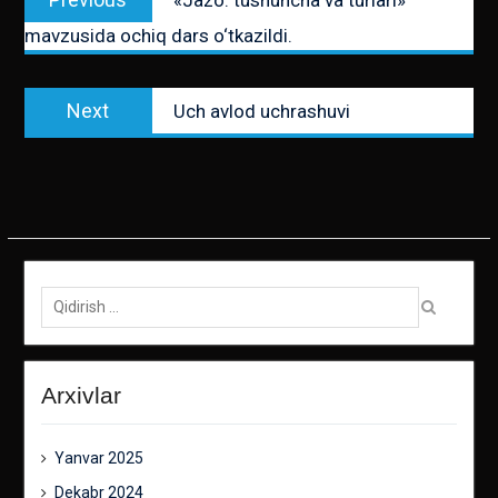
menyusi
post:
mavzusida ochiq dars o‘tkazildi.
Next
Next
Uch avlod uchrashuvi
post:
Qidirish:
Arxivlar
Yanvar 2025
Dekabr 2024