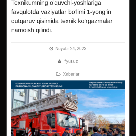
Texnikumning o’quvchi-yoshlariga
favqulotda vaziyatlar bo’limi 1-yong’in
qutqaruv qisimida texnik ko’rgazmalar
namoish qilindi.
Noyabr 24, 2023
fyut.uz
Xabarlar