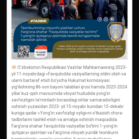
O’zbekiston Respublikasi Vazirlar Mahkamasining 2023-
yil 11-noyabrdagi «Favqulodda vaziyatlarning oldini olish va
ularni bartaraf etish bo’yicha Hukumat komissiyasi
yig’ilishining 86-son bayoni talablari ijrosi hamda 2023-2024
yillar kuz-qish mavsumida viloyat hududida yong’in
xavfsizligini ta’minlash borasidagi ishlar samaradorligini
oshirish yuzasidan 2023- yil 15-noyabr kunidan 15-dekabr
kuniga qadar «Yong’in xavfsizligi oyligi»ni o’tkazish chora-
tadbirlarini tashkil etish va amalga oshirish maqsadida
Farg’ona shahar favqulotda vaziyatlar bo’limi 1-yong’in
qutqaruv qisimlari va Farg’ona viloyati yuridik texnikumi
hamkorligida: yong’in xavsizligi, fuqaro muhofazasi,