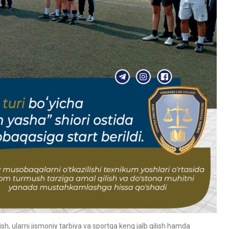
sh, ularni jismoniy tarbiya va sportga keng jalb qilish hamda