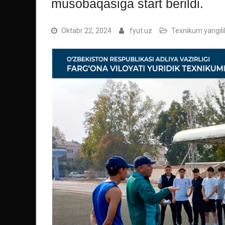
musobaqasiga start berildi.
Oktabr 22, 2024
fyut.uz
Texnikum yangilik