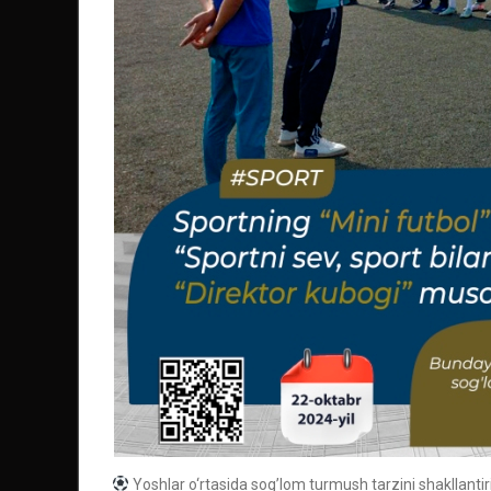
Yoshlar o‘rtasida sog’lom turmush tarzini shakllantiri