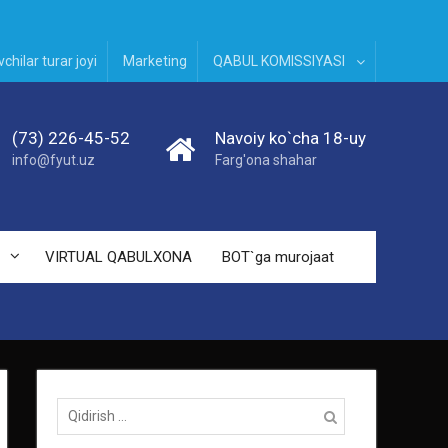
chilar turar joyi
Marketing
QABUL KOMISSIYASI
(73) 226-45-52
Navoiy ko`cha 18-uy
info@fyut.uz
Farg'ona shahar
VIRTUAL QABULXONA
BOT`ga murojaat
Qidirish: