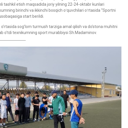
li tashkil etish maqsadida joriy yilning 22-24-oktabr kunlari
kumning birinchi va ikkinchi bosqich oʻquvchilari oʻrtasida “Sportni
usobaqasiga start berildi.
o’rtasida sog’lom turmush tarziga amal qilish va do’stona muhitni
b o’tdi texnikumning sport murabbiysi Sh.Madaminov.