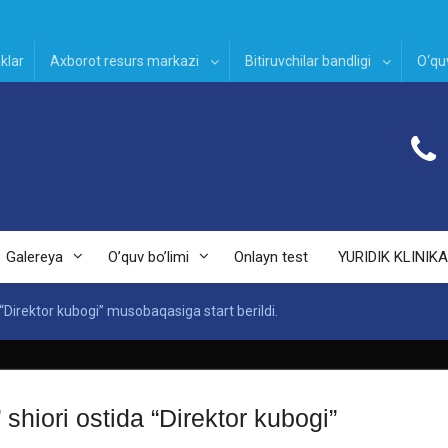
klar
Axborot resurs markazi
Bitiruvchilar bandligi
O‘quv
Galereya
O’quv bo’limi
Onlayn test
YURIDIK KLINIKA
a “Direktor kubogi” musobaqasiga start berildi.
 shiori ostida “Direktor kubogi”