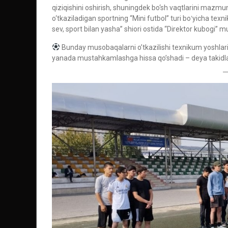
qiziqishini oshirish, shuningdek bo‘sh vaqtlarini mazmun
o‘tkaziladigan sportning “Mini futbol” turi boʻyicha texni
sev, sport bilan yasha” shiori ostida “Direktor kubogi” m
Bunday musobaqalarni o’tkazilishi texnikum yoshlari 
yanada mustahkamlashga hissa qo’shadi – deya takidla