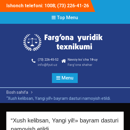
Skip
Ishonch telefoni: 1008; (73) 226-41-26
to
content
Top Menu
(73) 226-45-52
Navoiy ko`cha 18-uy
info@fyut.uz
Farg'ona shahar
Menu
Bosh sahifa
“Xush kelibsan, Yangi yil!» bayram dasturi namoyish etildi.
“Xush kelibsan, Yangi yil!» bayram dasturi
namoyish etildi.