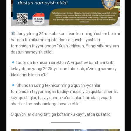
Joriy yilning 24-dekabr kuni texnikumning Yoshlar bo‘limi
hamda texnikumning iste‘dodli oʻquvchi- yoshlari
tomonidan tayyorlangan “Xush kelibsan, Yangi yil!» bayram
dasturi namoyish etildi.
Tadbirda texnikum direktori A.Ergashev barchani kirib
kelayotgan yangi 2025-yil bilan tabriklab, o‘zining samimiy
tilaklarini bildirib o‘tdi.
Shundan soʻng texnikunming o‘quvchi-yoshlar
tomonidan tayyorlangan badiiy- musiqiy chiqishlar, sherlar,
kuy-qoʻshiqlar, hajviy sahna koʻrinishlari hamda qiziqarli
shartlar tamoshabinlarga havola etildi.
O’quvchilar qishki ta’tilga ko’tarinku kayfiyatda kuzatildi