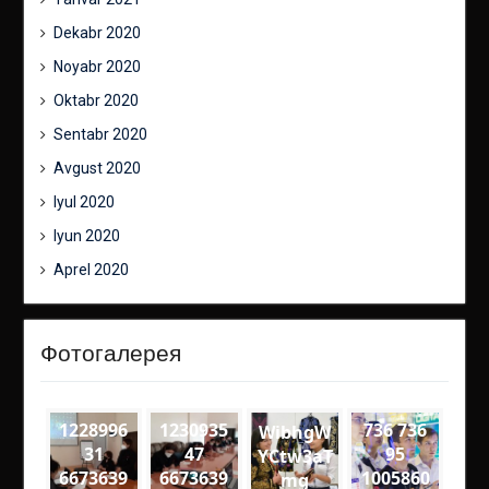
Dekabr 2020
Noyabr 2020
Oktabr 2020
Sentabr 2020
Avgust 2020
Iyul 2020
Iyun 2020
Aprel 2020
Фотогалерея
1228996
1230935
736 736
WibhgW
31
47
95
YCtw3aT
6673639
6673639
1005860
mg