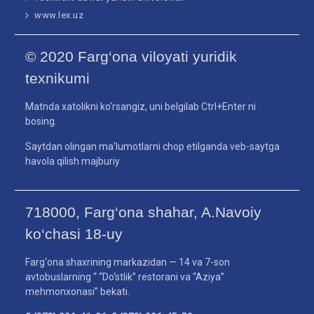
www.lex.uz
© 2020 Farg‘ona viloyati yuridik
texnikumi
Matnda xatolikni ko‘rsangiz, uni belgilab Ctrl+Enter ni
bosing.
Saytdan olingan ma’lumotlarni chop etilganda veb-saytga
havola qilish majburiy
718000, Farg‘ona shahar, A.Navoiy
ko‘chasi 18-uy
Farg‘ona shaxrining markazidan — 14 va 7-son
avtobuslarning “ “Do‘stlik” restorani va “Aziya”
mehmonxonasi” bekati.