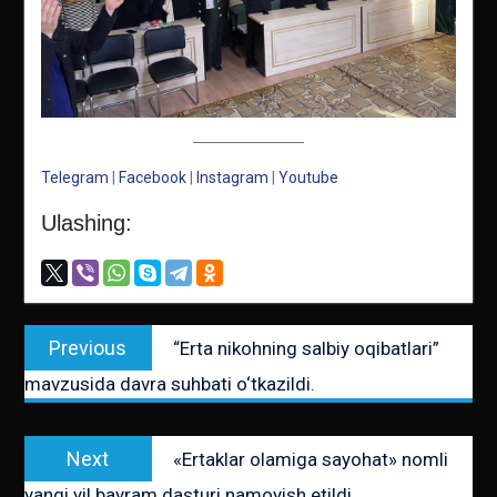
Telegram
|
Facebook
|
Instagram
|
Youtube
Ulashing:
Post
Previous
Previous
“Erta nikohning salbiy oqibatlari”
menyusi
post:
mavzusida davra suhbati o‘tkazildi.
Next
Next
«Ertaklar olamiga sayohat» nomli
post:
yangi yil bayram dasturi namoyish etildi.