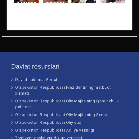
1421828
9755161
392
9
4
5590477
4141727
2673314
8201925
10252 n
61205 n
Davlat resurslari
Davlat hukumat Portali
O‘zbekiston Respublikasi Prezidentining matbuot
xizmati
O‘zbekiston Respublikasi Oliy Majlisining Qonunchilik
palatasi
O‘zbekiston Respublikasi Oliy Majlisining Senati
O‘zbekiston Respublikasi Oliy sudi
O‘zbekiston Respublikasi Adliya vazirligi
Toshkent davlat yuridik universiteti