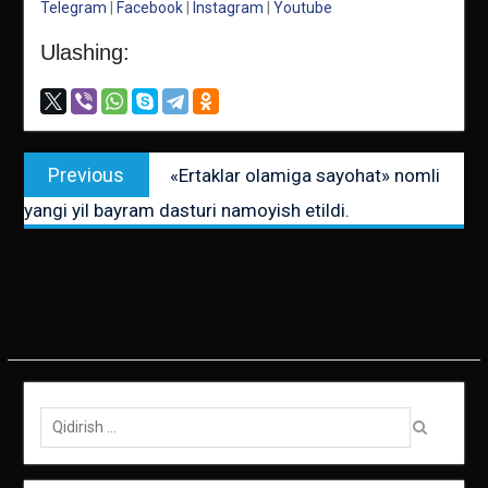
Telegram
|
Facebook
|
Instagram
|
Youtube
Ulashing:
Post
Previous
Previous
«Ertaklar olamiga sayohat» nomli
menyusi
post:
yangi yil bayram dasturi namoyish etildi.
Qidirish: