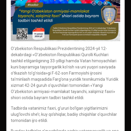
O’zbekiston Respublikasi Prezidentining 2024-yil 12-
dekabrdagi «O’zbekiston Respublikasi Qurolli Kuchlari
tashkil etilganligining 33-yilligi hamda Vatan himoyachilari
kuni bayramiga tayyorgarlik ko’rish va uni yuqori saviyada
o’tkazish to’g’risida»gi F-62-son Farmoyishi ijrosini
ta’minlash maqsadida Farg’ona yuridik texnikumida Yuridik
xizmat 42-24 guruh o’quvchilari tomonidan «Yangi
O’zbekiston armiyasi-mamlakat tayanchi, xalqimiz faxri»
shiori ostida bayram tadbiri tashkil etildi.
Tadbirda vatanimiz faxri, g’ururi bo’lgan yigitlarimizni
ulug’lovchi she’r, kuy qo’shiqlar, badiiy chiqishlar o’quvchilar
tomonidan ijro etildi.
Bunday tadbirlar o’quvchilarda xarbiy vatanparvarlik va ona