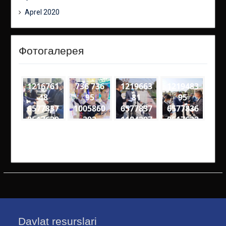
Aprel 2020
Фотогалерея
1216761
736 736
1219663
1219483
48
95
81
95
6577837
1005860
6577837
6577836
9517630
392
1184297
0517632
1
6
0
1906141
4864539
9257049
2975788
0905476
4611895
51652 n
64734 n
5906 n
Davlat resurslari