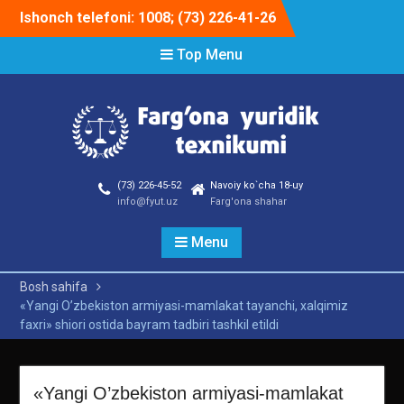
Skip
Ishonch telefoni: 1008; (73) 226-41-26
to
content
Top Menu
(73) 226-45-52
Navoiy ko`cha 18-uy
info@fyut.uz
Farg'ona shahar
Menu
Bosh sahifa
«Yangi O’zbekiston armiyasi-mamlakat tayanchi, xalqimiz
faxri» shiori ostida bayram tadbiri tashkil etildi
«Yangi O’zbekiston armiyasi-mamlakat