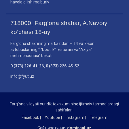
havola qilish majburiy
718000, Farg‘ona shahar, A.Navoiy
ko‘chasi 18-uy
Farg‘ona shaxrining markazidan — 14 va 7-son
avtobuslarning “ “Do‘stlik” restorani va “Aziya”
mehmonxonasi” bekati.
0 (373) 226-41-26, 0 (373) 226-45-52.
info@fyut.uz
Farg‘ona viloyati yuridik texnikumining ijtimoiy tarmoqlardagi
sahifalari:
Facebook |
Youtube |
Instagram |
Telegram
Сайт яратувчи:
dominant.uz