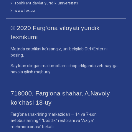
Toshkent davlat yuridik universiteti
www.lex.uz
© 2020 Farg‘ona viloyati yuridik
texnikumi
Matnda xatolikni ko‘rsangiz, uni belgilab Ctrl+Enter ni
bosing.
Saytdan olingan ma’lumotlarni chop etilganda veb-saytga
havola qilish majburiy
718000, Farg‘ona shahar, A.Navoiy
ko‘chasi 18-uy
Farg‘ona shaxrining markazidan — 14 va 7-son
avtobuslarning “ “Do‘stlik” restorani va “Aziya”
mehmonxonasi” bekati.