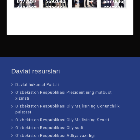
6577837
5692640
6577836
1184297
2736161
6517631
6
2
4
4864539
3352078
2694594
0905476
5047062
4000333
64734 n
99951 n
73813 n
Davlat resurslari
Davlat hukumat Portali
O‘zbekiston Respublikasi Prezidentining matbuot
xizmati
O‘zbekiston Respublikasi Oliy Majlisining Qonunchilik
palatasi
O‘zbekiston Respublikasi Oliy Majlisining Senati
O‘zbekiston Respublikasi Oliy sudi
O‘zbekiston Respublikasi Adliya vazirligi