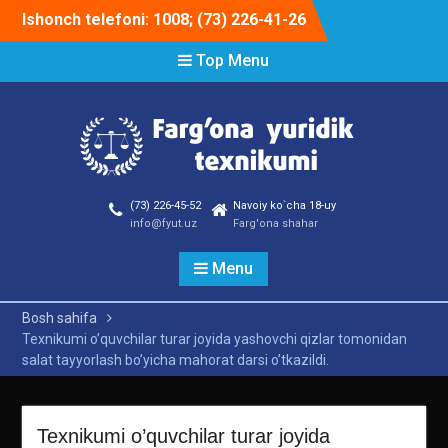
Skip
Ishonch telefoni: 1008; (73) 226-41-26
to
content
Top Menu
(73) 226-45-52
Navoiy ko`cha 18-uy
info@fyut.uz
Farg'ona shahar
Menu
Bosh sahifa
Texnikumi o’quvchilar turar joyida yashovchi qizlar tomonidan
salat tayyorlash bo’yicha mahorat darsi o’tkazildi.
Texnikumi o’quvchilar turar joyida