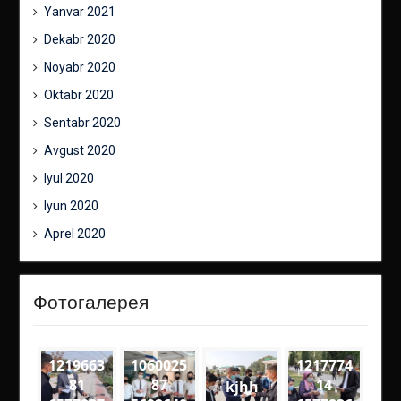
Yanvar 2021
Dekabr 2020
Noyabr 2020
Oktabr 2020
Sentabr 2020
Avgust 2020
Iyul 2020
Iyun 2020
Aprel 2020
Фотогалерея
1219663
1060025
1217774
81
87
14
kjhh