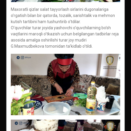
Maxoratli qizlar salat tayyorlash sirlarini dugonalariga
o’rgatish bilan bir qatorda, tozalik, sarishtalik va mehmon
kutish tartibini ham tushuntirib o’tdilar.
O’quvchilar turar joyida yashovchi o’quvchilarning bo’sh
vaqtlarini maroqli o’tkazish uchun belgilangan tadbirlar reja
asosida amalga oshirilishi turar joy mudiri
G.Maxmudbekova tomonidan ta’kidlab o’tildi.