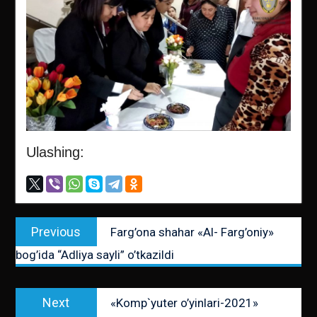
Ulashing:
Post
Previous
Previous
Farg’ona shahar «Al- Farg’oniy»
menyusi
post:
bog’ida “Adliya sayli” o’tkazildi
Next
Next
«Komp`yuter o’yinlari-2021»
post: