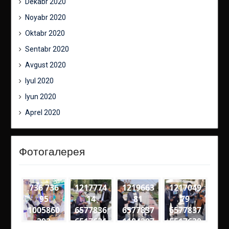
Dekabr 2020
Noyabr 2020
Oktabr 2020
Sentabr 2020
Avgust 2020
Iyul 2020
Iyun 2020
Aprel 2020
Фотогалерея
736 736
1217774
1219663
1217049
95
14
81
79
1005860
6577836
6577837
6577837
392
6517631
1184297
5517630