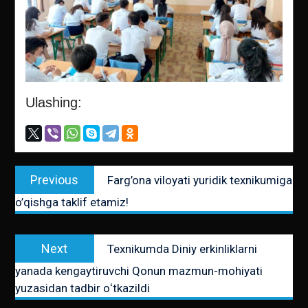
Ulashing:
Post
Previous
Previous
Farg’ona viloyati yuridik texnikumiga
menyusi
post:
o’qishga taklif etamiz!
Next
Next
Texnikumda Diniy erkinliklarni
post:
yanada kengaytiruvchi Qonun mazmun-mohiyati
yuzasidan tadbir oʻtkazildi