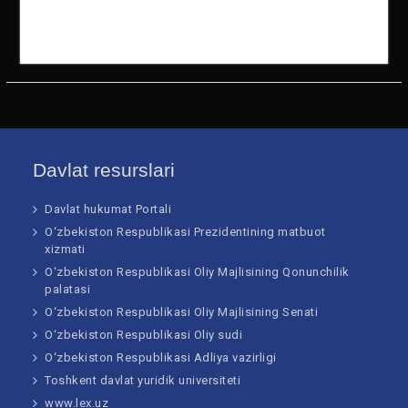
4
6
5
2694594
4864539
7932638
4000333
0905476
0320066
73813 n
64734 n
74281 n
Davlat resurslari
Davlat hukumat Portali
O‘zbekiston Respublikasi Prezidentining matbuot
xizmati
O‘zbekiston Respublikasi Oliy Majlisining Qonunchilik
palatasi
O‘zbekiston Respublikasi Oliy Majlisining Senati
O‘zbekiston Respublikasi Oliy sudi
O‘zbekiston Respublikasi Adliya vazirligi
Toshkent davlat yuridik universiteti
www.lex.uz