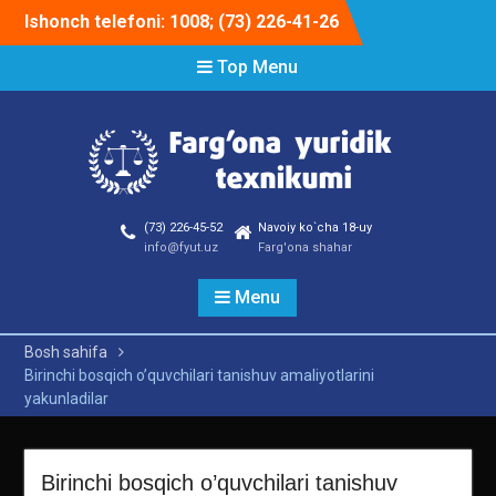
Skip
Ishonch telefoni: 1008; (73) 226-41-26
to
content
Top Menu
(73) 226-45-52
Navoiy ko`cha 18-uy
info@fyut.uz
Farg'ona shahar
Menu
Bosh sahifa
Birinchi bosqich o’quvchilari tanishuv amaliyotlarini
yakunladilar
Birinchi bosqich o’quvchilari tanishuv