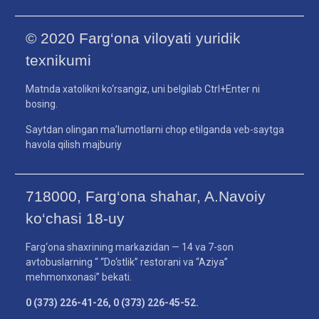
© 2020 Farg‘ona viloyati yuridik
texnikumi
Matnda xatolikni ko‘rsangiz, uni belgilab Ctrl+Enter ni
bosing.
Saytdan olingan ma’lumotlarni chop etilganda veb-saytga
havola qilish majburiy
718000, Farg‘ona shahar, A.Navoiy
ko‘chasi 18-uy
Farg‘ona shaxrining markazidan — 14 va 7-son
avtobuslarning “ “Do‘stlik” restorani va “Aziya”
mehmonxonasi” bekati.
0 (373) 226-41-26, 0 (373) 226-45-52.