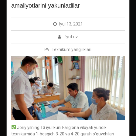
amaliyotlarini yakunladilar
Iyul 13, 2021
fyut.uz
Texnikum yangiliklari
Joriy yilning 13 iyul kuni Fargʻona viloyati yuridik
texnikumida 1-bosqich 3-20 va 4-20 guruh oʻquvchilari