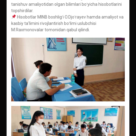
tanishuv amaliyotidan olgan bilimlari boʻyicha hisobotlarini
topshirdilar.
Hisobotlar MINB boshligʻi O.Djoʻrayev hamda amaliyot va
kasbiy taʼlimini rivojlantirish boʻlimi uslubchisi
M.Raxmonovalar tomonidan qabul qilindi.