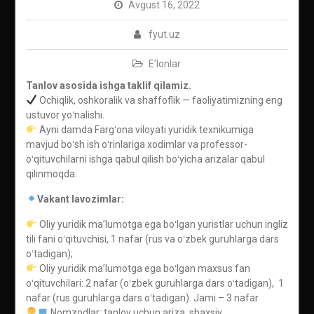
Avgust 16, 2022
fyut.uz
E’lonlar
Tanlov asosida ishga taklif qilamiz.
Ochiqlik, oshkoralik va shaffoflik — faoliyatimizning eng
ustuvor yoʻnalishi.
Ayni damda Fargʻona viloyati yuridik texnikumiga
mavjud boʻsh ish oʻrinlariga xodimlar va professor-
oʻqituvchilarni ishga qabul qilish boʻyicha arizalar qabul
qilinmoqda.
Vakant lavozimlar:
Oliy yuridik maʼlumotga ega boʻlgan yuristlar uchun ingliz
tili fani oʻqituvchisi, 1 nafar (rus va oʻzbek guruhlarga dars
oʻtadigan);
Oliy yuridik maʼlumotga ega boʻlgan maxsus fan
oʻqituvchilari: 2 nafar (oʻzbek guruhlarga dars oʻtadigan), 1
nafar (rus guruhlarga dars oʻtadigan). Jami – 3 nafar
Nomzodlar: tanlov uchun ariza, shaxsiy