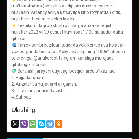
maʼlumotnoma (obʼektivka), diplom nusxasi, pasport
nusxasini vacancy.adliya.uz saytiga kirib roʻyhatdan oʻtib,
hujjatlarni taqdim etishlari lozim.
Texnikumidagi boʻsh ish oʻrinlarga ariza va tegishli
hujjatlar 2022 yil 30 avgust kuni soat 17:00 ga qadar qabul
qilinadi.
Tanlov tartibi buzilgan taqdirda yoki korrupsiya holatlari
yuz berganda bu haqda Adliya vazirligining “1008” ishonch
telefoniga, @antikorbot telegram kanaliga murojaat
qilishingiz mumkin.
Saralash jarayoni quyidagi bosqichlarda oʻtkaziladi:
1. Hujjatlar qabuli;
2. Arizalar va hujjatlarni oʻrganish;
3. Test sinovlarini oʻtkazish;
4. Suhbat.
Ulashing:
Post