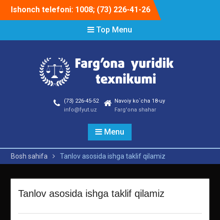
Skip
Ishonch telefoni: 1008; (73) 226-41-26
to
content
Top Menu
(73) 226-45-52
Navoiy ko`cha 18-uy
info@fyut.uz
Farg'ona shahar
Menu
Bosh sahifa
Tanlov asosida ishga taklif qilamiz
Tanlov asosida ishga taklif qilamiz