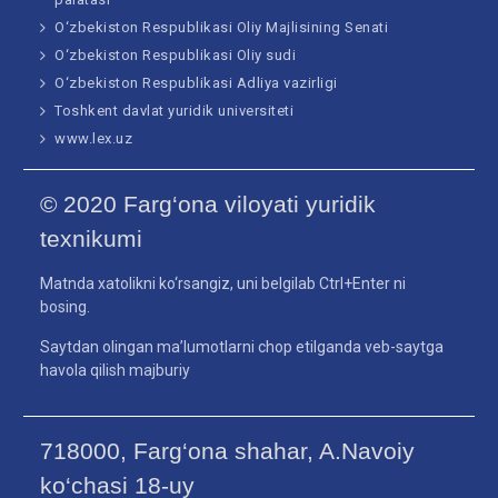
O‘zbekiston Respublikasi Oliy Majlisining Senati
O‘zbekiston Respublikasi Oliy sudi
O‘zbekiston Respublikasi Adliya vazirligi
Toshkent davlat yuridik universiteti
www.lex.uz
© 2020 Farg‘ona viloyati yuridik
texnikumi
Matnda xatolikni ko‘rsangiz, uni belgilab Ctrl+Enter ni
bosing.
Saytdan olingan ma’lumotlarni chop etilganda veb-saytga
havola qilish majburiy
718000, Farg‘ona shahar, A.Navoiy
ko‘chasi 18-uy