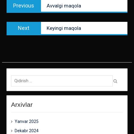
Previous
Previous
Avvalgi maqola
menyusi
post:
Next
Next
Keyingi maqola
post:
Qidirish:
Arxivlar
Yanvar 2025
Dekabr 2024