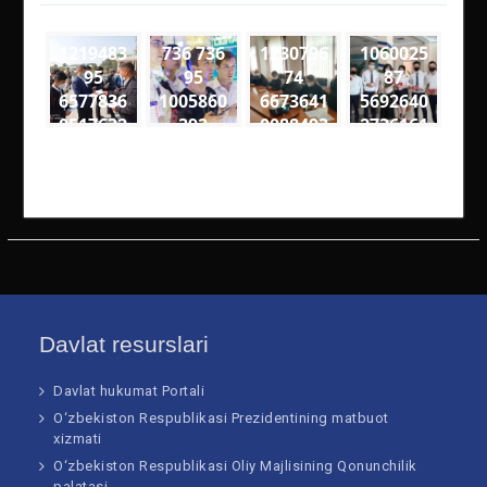
1219483
736 736
1230796
1060025
95
95
74
87
6577836
1005860
6673641
5692640
0517632
392
0088493
2736161
0
7
2
9257049
1600559
3352078
4611895
8342060
5047062
5906 n
46289 n
99951 n
Davlat resurslari
Davlat hukumat Portali
O‘zbekiston Respublikasi Prezidentining matbuot
xizmati
O‘zbekiston Respublikasi Oliy Majlisining Qonunchilik
palatasi