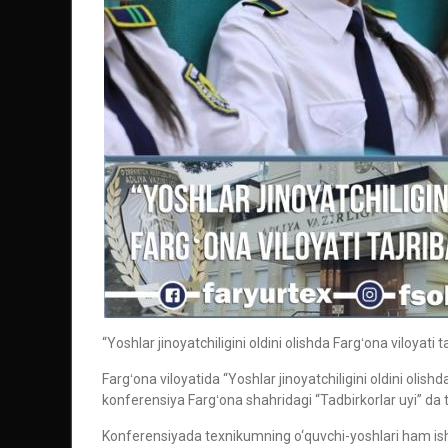
“Yoshlar jinoyatchiligini oldini olishda Fargʻona viloyati t
Fargʻona viloyatida “Yoshlar jinoyatchiligini oldini olishd
konferensiya Fargʻona shahridagi “Tadbirkorlar uyi” da ta
Konferensiyada texnikumning o‘quvchi-yoshlari ham isht