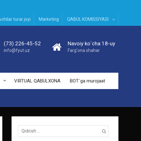
chilar turar joyi
Marketing
QABUL KOMISSIYASI
(73) 226-45-52
Navoiy ko`cha 18-uy
info@fyut.uz
Farg'ona shahar
VIRTUAL QABULXONA
BOT`ga murojaat
Qidirish: