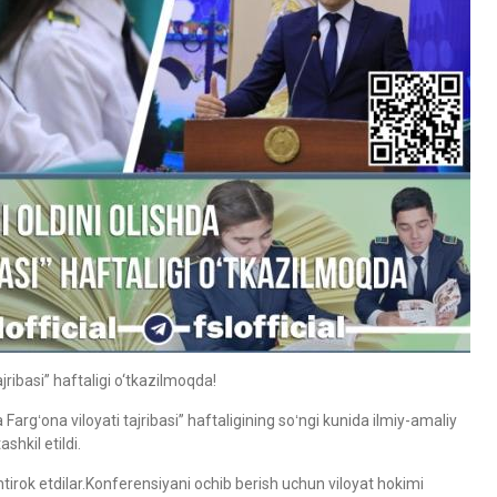
ajribasi” haftaligi o‘tkazilmoqda!
a Fargʻona viloyati tajribasi” haftaligining soʻngi kunida ilmiy-amaliy
shkil etildi.
irok etdilar.Konferensiyani ochib berish uchun viloyat hokimi