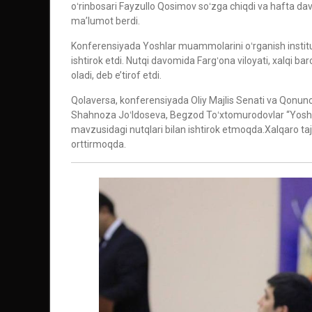
oʻrinbosari Fayzullo Qosimov soʻzga chiqdi va hafta d
ma’lumot berdi.
Konferensiyada Yoshlar muammolarini oʻrganish institut
ishtirok etdi. Nutqi davomida Fargʻona viloyati, xalqi ba
oladi, deb e’tirof etdi.
Qolaversa, konferensiyada Oliy Majlis Senati va Qonunchi
Shahnoza Joʻldoseva, Begzod Toʻxtomurodovlar “Yoshlar j
mavzusidagi nutqlari bilan ishtirok etmoqda.Xalqaro tajrib
orttirmoqda.