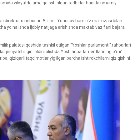
avomida viloyatda amalga oshirilgan tadbirlar haqida umumiy
i direktor oʻrinbosari Alisher Yunusov ham oʻz ma’ruzasi bilan
rcha yoʻnalishda ijobiy natijaga erishishda maktab vazifani bajara
lik palatasi qoshida tashkil etilgan “Yoshlar parlamenti” rahbarlari
inoyatchiligini oldini olishda Yoshlar parlamentlarining oʻrni”
a, qiziqarli taqdimotlar yigʻilgan barcha ishtirokchilarni qiziqishini