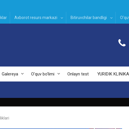
klar
Axborot resurs markazi
Bitiruvchilar bandligi
O‘quv
Galereya
O’quv bo’limi
Onlayn test
YURIDIK KLINIKA
iklari