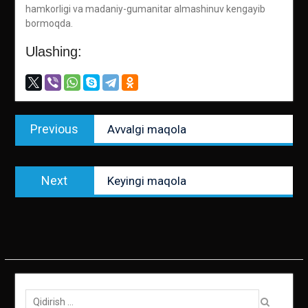
hamkorligi va madaniy-gumanitar almashinuv kengayib
bormoqda.
Ulashing:
Post
Previous
Previous
Avvalgi maqola
menyusi
post:
Next
Next
Keyingi maqola
post:
Qidirish: