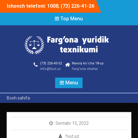
Skip
Ishonch telefoni: 1008; (73) 226-41-26
to
content
Top Menu
(73) 226-45-52
Navoiy ko`cha 18-uy
info@fyut.uz
Farg'ona shahar
Menu
Bosh sahifa
Sentabr 15, 2022
fyut.uz