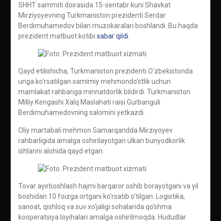
SHHT sammiti doirasida 15-sentabr kuni Shavkat
Mirziyoyevning Turkmaniston prezidenti Serdar
Berdimuhamedov bilan muzokaralari boshlandi. Bu haqda
prezident matbuot kotibi
xabar qildi
.
Qayd etilishicha, Turkmaniston prezidenti O‘zbekistonda
unga ko‘rsatilgan samimiy mehmondo‘stlik uchun
mamlakat rahbariga minnatdorlik bildirdi. Turkmaniston
Milliy Kengashi Xalq Maslahati raisi Gurbanguli
Berdimuhamedovning salomini yetkazdi.
Oliy martabali mehmon Samarqandda Mirziyoyev
rahbarligida amalga oshirilayotgan ulkan bunyodkorlik
ishlarini alohida qayd etgan.
Tovar ayirboshlash hajmi barqaror oshib borayotgani va yil
boshidan 10 foizga ortgani ko‘rsatib o‘tilgan. Logistika,
sanoat, qishloq va suv xo‘jaligi sohalarida qo‘shma
kooperatsiya loyihalari amalga oshirilmoqda. Hududlar