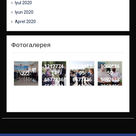
Iyul 2020
Iyun 2020
Aprel 2020
Фотогалерея
1217774
1219483
1060886
14
95
50
222-
6577836
6577836
5692638
6517631
0517632
2069496
4
0
6
2694594
9257049
3274563
4000333
4611895
4818561
73813 n
5906 n
60108 n