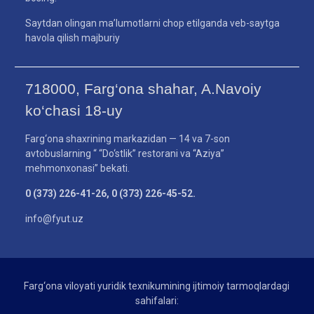
Saytdan olingan ma’lumotlarni chop etilganda veb-saytga
havola qilish majburiy
718000, Farg‘ona shahar, A.Navoiy
ko‘chasi 18-uy
Farg‘ona shaxrining markazidan — 14 va 7-son
avtobuslarning “ “Do‘stlik” restorani va “Aziya”
mehmonxonasi” bekati.
0 (373) 226-41-26, 0 (373) 226-45-52.
info@fyut.uz
Farg‘ona viloyati yuridik texnikumining ijtimoiy tarmoqlardagi
sahifalari: