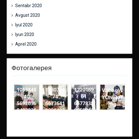
Sentabr 2020
Avgust 2020
Iyul 2020
Iyun 2020
Aprel 2020
Фотогалерея
1053848
1230796
1220169
WibhgW
40
74
01
YCtw3aT
5692636
6673641
6577838
mg
9402831
0088493
9850962
2
7
4
1389795
1600559
2290488
8136593
8342060
3972382
62468 n
46289 n
79184 n