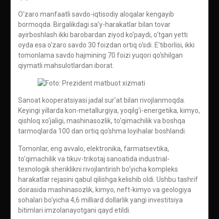
O‘zaro manfaatli savdo-iqtisodiy aloqalar kengayib
bormoqda. Birgalikdagi sa’y-harakatlar bilan tovar
ayirboshlash ikki barobardan ziyod ko‘paydi, o‘tgan yetti
oyda esa o‘zaro savdo 30 foizdan ortiq o‘sdi. E’tiborlisi, ikki
tomonlama savdo hajmining 70 foizi yuqori qo‘shilgan
qiymatli mahsulotlardan iborat.
Sanoat kooperatsiyasi jadal sur’at bilan rivojlanmoqda.
Keyingi yillarda kon-metallurgiya, yoqilg‘i-energetika, kimyo,
qishloq xo‘jaligi, mashinasozlik, to‘qimachilik va boshqa
tarmoqlarda 100 dan ortiq qo‘shma loyihalar boshlandi.
Tomonlar, eng avvalo, elektronika, farmatsevtika,
to‘qimachilik va tikuv-trikotaj sanoatida industrial-
texnologik sheriklikni rivojlantirish bo‘yicha kompleks
harakatlar rejasini qabul qilishga kelishib oldi. Ushbu tashrif
doirasida mashinasozlik, kimyo, neft-kimyo va geologiya
sohalari bo‘yicha 4,6 milliard dollarlik yangi investitsiya
bitimlari imzolanayotgani qayd etildi.