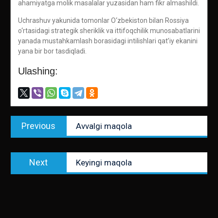
ahamiyatga molik masalalar yuzasidan ham fikr almashildi.
Uchrashuv yakunida tomonlar O‘zbekiston bilan Rossiya
o‘rtasidagi strategik sheriklik va ittifoqchilik munosabatlarini
yanada mustahkamlash borasidagi intilishlari qat’iy ekanini
yana bir bor tasdiqladi.
Ulashing:
Post
Previous
Previous
Avvalgi maqola
menyusi
post:
Next
Next
Keyingi maqola
post: