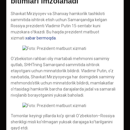
bitimlari imzolanadi
Shavkat Mirziyoyev va Shanxay hamkorlik tashkiloti
sammitida ishtirok etish uchun Samarqandga kelgan
Rossiya prezidenti Vladimir Putin 15-sentabr kuni
muzokara o‘tkazdi. Bu haqda prezident matbuot
xizmati
xabar bermoqda
.
O‘zbekiston rahbari oliy martabali mehmonni samimiy
qutlab, SHHTning Samarqand sammitida ishtirok
etayotgani uchun minnatdorlik bildirdi. Vladimir Putin, o‘z
navbatida, Shavkat Mirziyoyevga har doimgidek samimiy
mehmondo‘stlik uchun minnatdorlik bildirdi, mamlakatlar
o‘rtasidagi hamkorlik barcha darajalarda jadal va samarali
rivojlanib borayotganini yuksak baholadi.
Tomonlar keyingi yillarda ko‘p qirrali O‘zbekiston–Rossiya
sherikligi misli ko‘rilmagan yuksak darajaga ko‘tarilganini
qayd etdi.