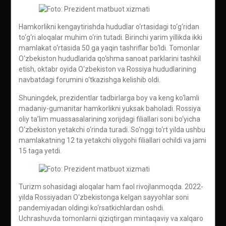
Hamkorlikni kengaytirishda hududlar o‘rtasidagi to‘g‘ridan
to‘g‘ri aloqalar muhim o‘rin tutadi. Birinchi yarim yillikda ikki
mamlakat o‘rtasida 50 ga yaqin tashriflar bo‘ldi. Tomonlar
O‘zbekiston hududlarida qo‘shma sanoat parklarini tashkil
etish, oktabr oyida O‘zbekiston va Rossiya hududlarining
navbatdagi forumini o‘tkazishga kelishib oldi.
Shuningdek, prezidentlar tadbirlarga boy va keng ko‘lamli
madaniy-gumanitar hamkorlikni yuksak baholadi. Rossiya
oliy ta’lim muassasalarining xorijdagi filiallari soni bo‘yicha
O‘zbekiston yetakchi o‘rinda turadi. So‘nggi to‘rt yilda ushbu
mamlakatning 12 ta yetakchi oliygohi filiallari ochildi va jami
15 taga yetdi.
Turizm sohasidagi aloqalar ham faol rivojlanmoqda. 2022-
yilda Rossiyadan O‘zbekistonga kelgan sayyohlar soni
pandemiyadan oldingi ko‘rsatkichlardan oshdi.
Uchrashuvda tomonlarni qiziqtirgan mintaqaviy va xalqaro