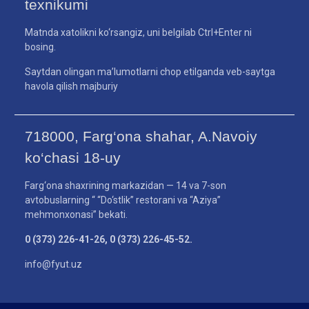
texnikumi
Matnda xatolikni ko‘rsangiz, uni belgilab Ctrl+Enter ni
bosing.
Saytdan olingan ma’lumotlarni chop etilganda veb-saytga
havola qilish majburiy
718000, Farg‘ona shahar, A.Navoiy
ko‘chasi 18-uy
Farg‘ona shaxrining markazidan — 14 va 7-son
avtobuslarning “ “Do‘stlik” restorani va “Aziya”
mehmonxonasi” bekati.
0 (373) 226-41-26, 0 (373) 226-45-52.
info@fyut.uz