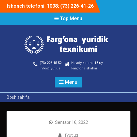
Skip
Ishonch telefoni: 1008; (73) 226-41-26
to
content
Top Menu
(73) 226-45-52
Navoiy ko`cha 18-uy
info@fyut.uz
Farg'ona shahar
Menu
Bosh sahifa
Sentabr 16, 2022
fyut.uz