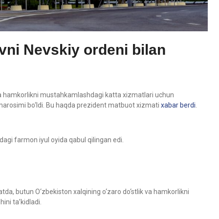
vni Nevskiy ordeni bilan
 va hamkorlikni mustahkamlashdagi katta xizmatlari uchun
 marosimi bo‘ldi. Bu haqda prezident matbuot xizmati
xabar berdi
.
dagi farmon iyul oyida qabul qilingan edi.
atda, butun O‘zbekiston xalqining o‘zaro do‘stlik va hamkorlikni
ini ta’kidladi.