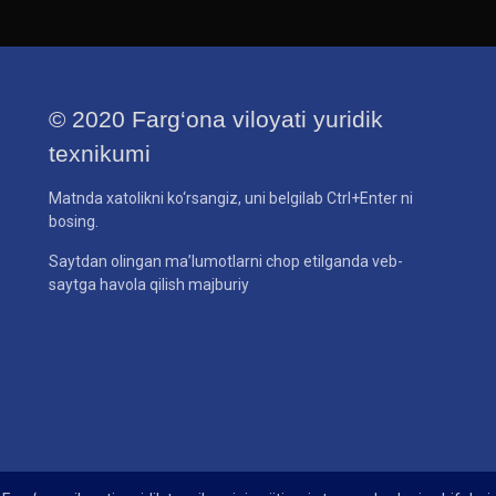
© 2020 Farg‘ona viloyati yuridik
texnikumi
Matnda xatolikni ko‘rsangiz, uni belgilab Ctrl+Enter ni
bosing.
Saytdan olingan ma’lumotlarni chop etilganda veb-
saytga havola qilish majburiy