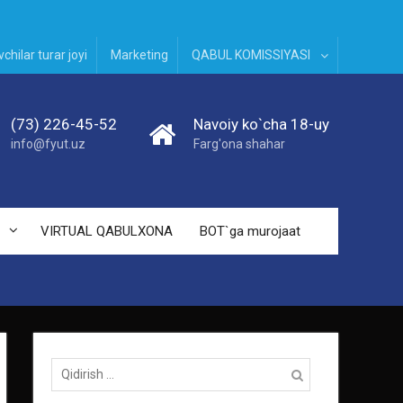
chilar turar joyi
Marketing
QABUL KOMISSIYASI
(73) 226-45-52
Navoiy ko`cha 18-uy
info@fyut.uz
Farg'ona shahar
VIRTUAL QABULXONA
BOT`ga murojaat
Qidirish: