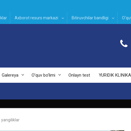
klar
Axborot resurs markazi
Bitiruvchilar bandligi
O‘quv
Galereya
O’quv bo’limi
Onlayn test
YURIDIK KLINIKA
yangiliklar