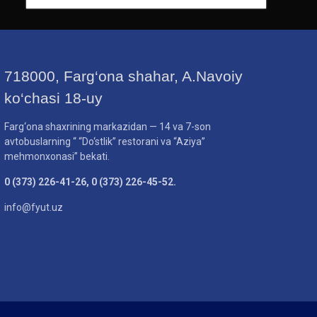
718000, Farg‘ona shahar, A.Navoiy
ko‘chasi 18-uy
Farg‘ona shaxrining markazidan — 14 va 7-son
avtobuslarning “ “Do‘stlik” restorani va “Aziya”
mehmonxonasi” bekati.
0 (373) 226-41-26, 0 (373) 226-45-52.
info@fyut.uz