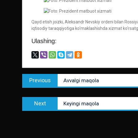
Qayd etish joizki, Aleksandr Nevskiy ordeni bilan Rossiy
iqtisodiy taraqqiyotiga ko‘maklashishda xizmat ko‘rsatg
Ulashing:
Post
Previous
Previous
Avvalgi maqola
menyusi
post:
Next
Next
Keyingi maqola
post: