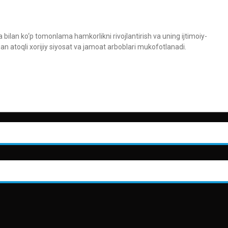
a bilan ko‘p tomonlama hamkorlikni rivojlantirish va uning ijtimoiy-
an atoqli xorijiy siyosat va jamoat arboblari mukofotlanadi.