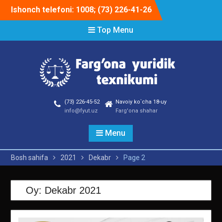
Skip
Ishonch telefoni: 1008; (73) 226-41-26
to
content
Top Menu
(73) 226-45-52
Navoiy ko`cha 18-uy
info@fyut.uz
Farg'ona shahar
Menu
Bosh sahifa
2021
Dekabr
Page 2
Oy:
Dekabr 2021