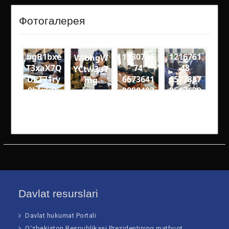
Фотогалерея
bgB1bxe
1230796
1216761
WibhgW
T3xaX7Q
74
48
YCtw3aT
DkT71ry
6673641
6577837
mg
9bIgkQj
0088493
9517630
18VQ
7
1
medium
1600559
1906141
8342060
2975788
46289 n
51652 n
Davlat resurslari
Davlat hukumat Portali
O‘zbekiston Respublikasi Prezidentining matbuot