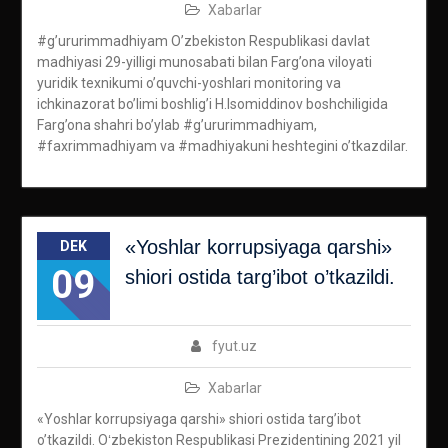
Xabarlar
#g’ururimmadhiyam O’zbekiston Respublikasi davlat
madhiyasi 29-yilligi munosabati bilan Farg’ona viloyati
yuridik texnikumi o’quvchi-yoshlari monitoring va
ichkinazorat bo’limi boshlig’i H.Isomiddinov boshchiligida
Farg’ona shahri bo’ylab #g’ururimmadhiyam,
#faxrimmadhiyam va #madhiyakuni heshtegini o’tkazdilar.
«Yoshlar korrupsiyaga qarshi»
DEK
09
shiori ostida targ’ibot o’tkazildi.
fyut.uz
Xabarlar
«Yoshlar korrupsiyaga qarshi» shiori ostida targ’ibot
o’tkazildi. Oʻzbekiston Respublikasi Prezidentining 2021 yil