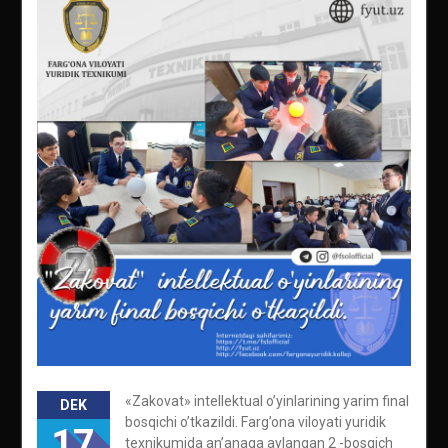
«Zakovat» intellektual o’yinlarining yarim final
DEK
bosqichi o’tkazildi. Farg’ona viloyati yuridik
17
texnikumida an’anaga aylangan 2 -bosqich