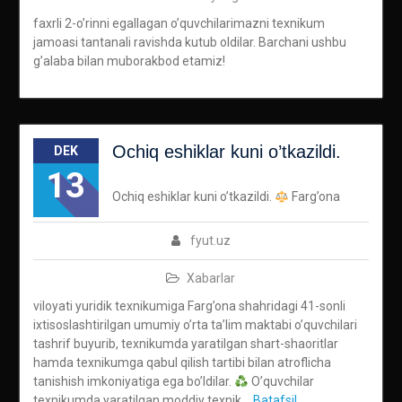
faxrli 2-o’rinni egallagan o’quvchilarimazni texnikum
jamoasi tantanali ravishda kutub oldilar. Barchani ushbu
g’alaba bilan muborakbod etamiz!
Ochiq eshiklar kuni o’tkazildi.
DEK
13
Ochiq eshiklar kuni o’tkazildi.
Farg’ona
fyut.uz
Xabarlar
viloyati yuridik texnikumiga Farg’ona shahridagi 41-sonli
ixtisoslashtirilgan umumiy o’rta ta’lim maktabi o’quvchilari
tashrif buyurib, texnikumda yaratilgan shart-shaoritlar
hamda texnikumga qabul qilish tartibi bilan atroflicha
tanishish imkoniyatiga ega bo’ldilar.
O’quvchilar
texnikumda yaratilgan moddiy texnik
Batafsil