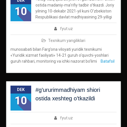
DEK
ostida madaniy-ma’rifiy tadbir o’tkazdi. Joriy
10
yilning 10-dekabr 2021-yil kuni O’zbekiston
Respublikasi davlat madhiyasining 29-yilligi
fyut.uz
Texnikum yangiliklari
munosabati bilan Farg’ona viloyati yuridik texnikumi
«Yuridik xizmat faoliyati» 14-21 guruh o’quvchi-yoshlari
guruh rahbari, monitoring va ichki nazorat bo’limi
Batafsil
#g’ururimmadhiyam shiori
DEK
10
ostida xeshteg o’tkazildi
fyut.uz