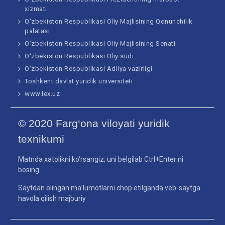
xizmati
O‘zbekiston Respublikasi Oliy Majlisining Qonunchilik
palatasi
O‘zbekiston Respublikasi Oliy Majlisining Senati
O‘zbekiston Respublikasi Oliy sudi
O‘zbekiston Respublikasi Adliya vazirligi
Toshkent davlat yuridik universiteti
www.lex.uz
© 2020 Farg‘ona viloyati yuridik
texnikumi
Matnda xatolikni ko‘rsangiz, uni belgilab Ctrl+Enter ni
bosing.
Saytdan olingan ma’lumotlarni chop etilganda veb-saytga
havola qilish majburiy