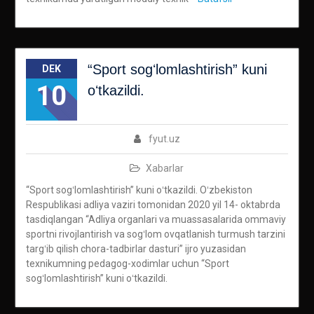
“Sport sogʻlomlashtirish” kuni
DEK
10
oʻtkazildi.
fyut.uz
Xabarlar
“Sport sogʻlomlashtirish” kuni oʻtkazildi. Oʻzbekiston
Respublikasi adliya vaziri tomonidan 2020 yil 14- oktabrda
tasdiqlangan “Adliya organlari va muassasalarida ommaviy
sportni rivojlantirish va sogʻlom ovqatlanish turmush tarzini
targʻib qilish chora-tadbirlar dasturi” ijro yuzasidan
texnikumning pedagog-xodimlar uchun “Sport
sogʻlomlashtirish” kuni oʻtkazildi.