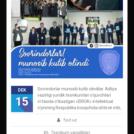
Sovrindorlar munosib kutib olindilar. Adliya
DEK
vazirligi yuridik texnikumlari o‘quvchilari
15
o‘rtasida o‘tkazilgan «IDROK» intellektual
o‘yinining Respublika bosqichida ishtirok etib,
fyut.uz
Texnikum yangiliklari