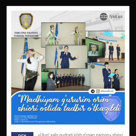
«Ulug’ xalq qudrati jo’sh o’rgan zamon» shiori