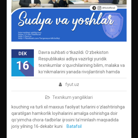
Davra suhbati oʻtkazildi. Oʻzbekiston
DEK
Respublikaksi adliya vazirligi yuridik
16
texnikumlar oʻquvchilarining bilim, malaka va
koʻnikmalarini yanada rivojlantirish hamda
fyut.uz
Texnikum yangiliklari
kouching va turli xil maxsus faoliyat turlarini oʻzlashtirishga
qaratilgan hamkorlik loyihalarini amalga oshirishga doir
qoʻyimcha chora-tadbirlar ijrosini taʼminlash maqsadida
joriy yilning 16-dekabr kuni
Batafsil