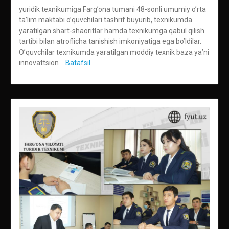
yuridik texnikumiga Farg’ona tumani 48-sonli umumiy o’rta
ta’lim maktabi o’quvchilari tashrif buyurib, texnikumda
yaratilgan shart-shaoritlar hamda texnikumga qabul qilish
tartibi bilan atroflicha tanishish imkoniyatiga ega bo’ldilar.
O’quvchilar texnikumda yaratilgan moddiy texnik baza ya’ni
innovattsion
Batafsil