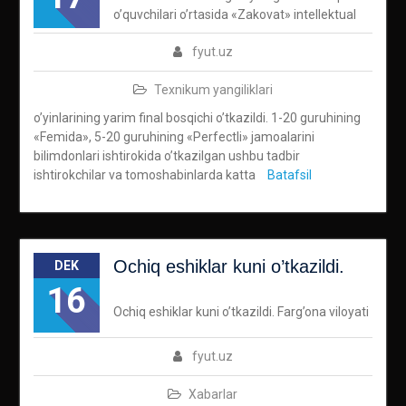
o’quvchilari o’rtasida «Zakovat» intellektual
fyut.uz
Texnikum yangiliklari
o’yinlarining yarim final bosqichi o’tkazildi. 1-20 guruhining
«Femida», 5-20 guruhining «Perfectli» jamoalarini
bilimdonlari ishtirokida o’tkazilgan ushbu tadbir
ishtirokchilar va tomoshabinlarda katta
Batafsil
Ochiq eshiklar kuni o’tkazildi.
DEK
16
Ochiq eshiklar kuni o’tkazildi. Farg’ona viloyati
fyut.uz
Xabarlar