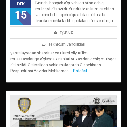
Birinchi bosqich o‘quvchilari bilan ochiq
DEK
muloqot o’tkazildi. Yuridik texnikum direktori
15
va birinchi bosqich o‘quvchilari oʻrtasida
texnikum ichki tartib qoidalari, o’quvchilarga
fyut.uz
Texnikum yangiliklari
yaratilayotgan sharoitlar va ularni oliy ta’lim
muassasalariga o’qishga kirishlari yuzasidan ochiq muloqot
o’tkazildi. Oʻtkazilgan ochiq muloqotda Oʻzbekiston
Respublikasi Vazirlar Mahkamasi
Batafsil