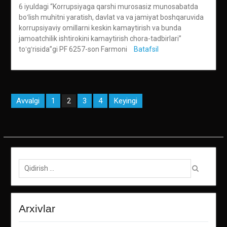
6 iyuldagi “Korrupsiyaga qarshi murosasiz munosabatda
boʻlish muhitni yaratish, davlat va va jamiyat boshqaruvida
korrupsiyaviy omillarni keskin kamaytirish va bunda
jamoatchilik ishtirokini kamaytirish chora-tadbirlari”
toʻgʻrisida”gi PF 6257-son Farmoni
Batafsil
Maqolalar
Avvalgi
1
3
4
Keyingi
2
bo‘yicha
harakatlanish
Qidirish:
Arxivlar