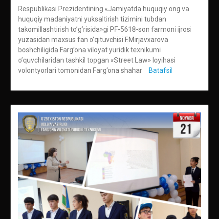
Respublikasi Prezidentining «Jamiyatda huquqiy ong va
huquqiy madaniyatni yuksaltirish tizimini tubdan
takomillashtirish to’g’risida»gi PF-5618-son farmoni ijrosi
yuzasidan maxsus fan o’qituvchisi F.Mirjavxarova
boshchiligida Farg’ona viloyat yuridik texnikumi
o’quvchilaridan tashkil topgan «Street Law» loyihasi
volontyorlari tomonidan Farg’ona shahar
Batafsil