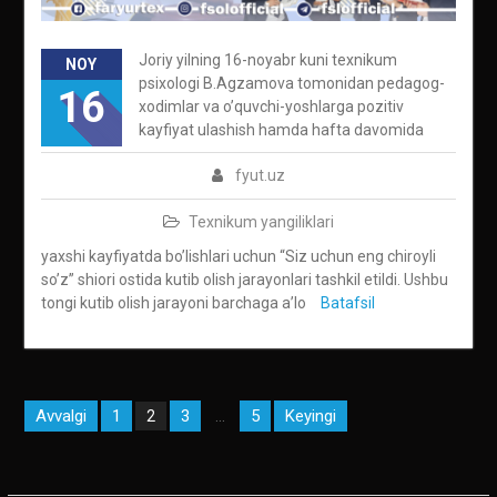
Joriy yilning 16-noyabr kuni texnikum
NOY
psixologi B.Agzamova tomonidan pedagog-
16
xodimlar va o’quvchi-yoshlarga pozitiv
kayfiyat ulashish hamda hafta davomida
fyut.uz
Texnikum yangiliklari
yaxshi kayfiyatda bo’lishlari uchun “Siz uchun eng chiroyli
so’z” shiori ostida kutib olish jarayonlari tashkil etildi. Ushbu
tongi kutib olish jarayoni barchaga a’lo
Batafsil
Maqolalar
Avvalgi
1
3
5
Keyingi
2
…
bo‘yicha
harakatlanish