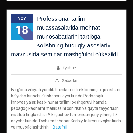
Professional ta’lim
NOY
18
muassasalarida mehnat
munosabatlarini tartibga
solishning huquqiy asoslari»
mavzusida seminar mashg’uloti o’tkazildi.
fyut.uz
Xabarlar
Farg’ona viloyati yuridik texnikumi direktorining o’quv ishlari
bo’yicha birinchi o’rinbosari, ayni kunda Pedagogik
innovasiyalar, kasb-hunar ta’limi boshqaruvi hamda
pedagog kadrlarni malakasini oshirish va qayta tayyorlash
instituti tinglovchisi A.Ergashev tomonidan joriy yilning 17-
noyabr kunida Toshkent shahar Kasbiy ta’limni rivojlantirish
va muvofiqlashtirish
Batafsil