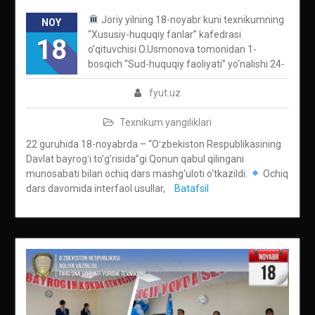
Joriy yilning 18-noyabr kuni texnikumning
NOY
“Xususiy-huquqiy fanlar” kafedrasi
18
o’qituvchisi O.Usmonova tomonidan 1-
bosqich “Sud-huquqiy faoliyati” yo‘nalishi 24-
fyut.uz
Texnikum yangiliklari
22 guruhida 18-noyabrda – “Oʻzbekiston Respublikasining
Davlat bayrogʻi to’g’risida”gi Qonun qabul qilingani
munosabati bilan ochiq dars mashg‘uloti o‘tkazildi.
Ochiq
dars davomida interfaol usullar,
Batafsil