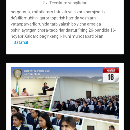
Texnikum yangiliklari
barqarorlik, millatlararo totuvlik va o’zaro hamjihatlik,
do’stlik muhitini qaror toptirish hamda yoshlarni
vatanparvarlik ruhida tarbiyalash bo’yicha amalga
oshirilayotgan chora-tadbirlar dasturi”ning 26-bandida 16-
noyabr Xalqaro bag’rikenglik kuni munosabati bilan
Batafsil