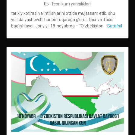
Texnikum yangiliklari
tarixiy xotirasi va intilishlarini oʻzida mujassam etib, shu
yurtda yashovchi har bir fuqaroga g’urur, faxr va iftixor
bag’ishlaydi. Joriy yil 18-noyabrda – “Oʻzbekiston
Batafsil