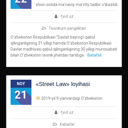
shiori ostida ma’naviy-ma’rifiy tadbir o‘tkazildi
fyut.uz
Texnikum yangiliklari
O‘zbekiston Respublikasi “Davlat bayrog‘i qabul
qilinganligining 31 yilligi hamda O‘zbekiston Respublikasi
Davlat madhiyasi qabul qilinganligining 30 yilligi munosabati
bilan O‘zbekiston texnik jihatdan tartibga
Batafsil
«Street Law» loyihasi
NOY
21
2019-yil 9-yanvardagi O’zbekiston
fyut.uz
Xabarlar