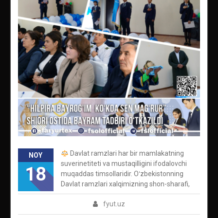
Davlat ramzlari har bir mamlakatning
NOY
suverinetiteti va mustaqilligini ifodalovchi
18
muqaddas timsollaridir. Oʻzbekistonning
Davlat ramzlari xalqimizning shon-sharafi,
fyut.uz