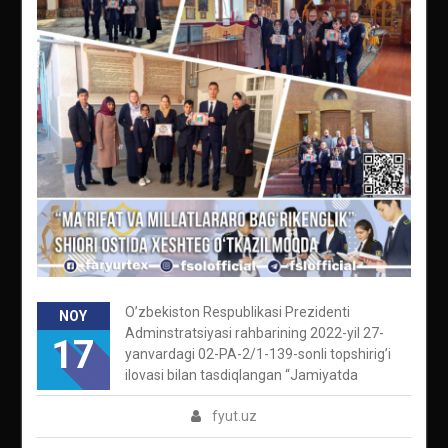
O’zbekiston Respublikasi Prezidenti
NOY
Adminstratsiyasi rahbarining 2022-yil 27-
17
yanvardagi 02-PA-2/1-139-sonli topshirig’i
ilovasi bilan tasdiqlangan “Jamiyatda
fyut.uz