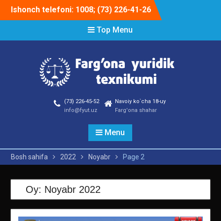
Skip
Ishonch telefoni: 1008; (73) 226-41-26
to
content
Top Menu
(73) 226-45-52
Navoiy ko`cha 18-uy
info@fyut.uz
Farg'ona shahar
Menu
Bosh sahifa
2022
Noyabr
Page 2
Oy:
Noyabr 2022