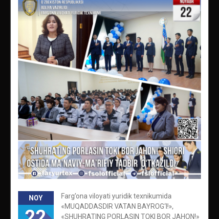
Farg’ona viloyati yuridik texnikumida
NOY
«MUQADDASDIR VATAN BAYROG‘I!»,
22
«SHUHRATING PORLASIN TOKI BOR JAHON!»