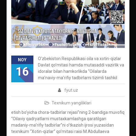
O’zbekiston Respublikasi oila va xotin-qizlar
NOY
Davlat qo’mitasi hamda mutasaddi vazirlik va
16
idoralar bilan hamkorlikda “Oilalarda
ma’naviy-ma’rifiy tadbirlarni tizimli tashkil
fyut.uz
Texnikum yangiliklari
etish bo’yicha chora-tadbirlar rejasi”ning 2-bandiga muvofiq
“Oilaviy qadryatlarni mustaxkamlashga qaratilgan
madaniy-ma’rifiy tadbirlar”ni o’tkazish ijrosi yuzasidan
texnikum “Xotin-qizlar” qo’mitasi raisi M.Abdullaeva