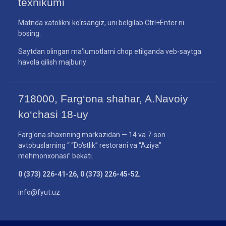
texnikumi
Matnda xatolikni ko‘rsangiz, uni belgilab Ctrl+Enter ni
bosing.
Saytdan olingan ma’lumotlarni chop etilganda veb-saytga
havola qilish majburiy
718000, Farg‘ona shahar, A.Navoiy
ko‘chasi 18-uy
Farg‘ona shaxrining markazidan — 14 va 7-son
avtobuslarning “ “Do‘stlik” restorani va “Aziya”
mehmonxonasi” bekati.
0 (373) 226-41-26, 0 (373) 226-45-52.
info@fyut.uz