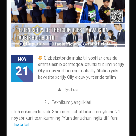
Oʻzbekistonda ingliz tili yoshlar orasida
NOY
ommalashib bormoqda, chunki til bilimi xorijiy
21
Oliy oʻquv yurtlarining mahalliy filialida yoki
bevosita xorijiy Oliy oʻquv yurtlarida taʼlim
fyut.uz
Texnikum yangiliklari
olish imkonini beradi. Shu munosabat bilan joriy yilning 21-
noyabr kuni texnikumning “Yuristlar uchun ingliz tili” fani
Batafsil