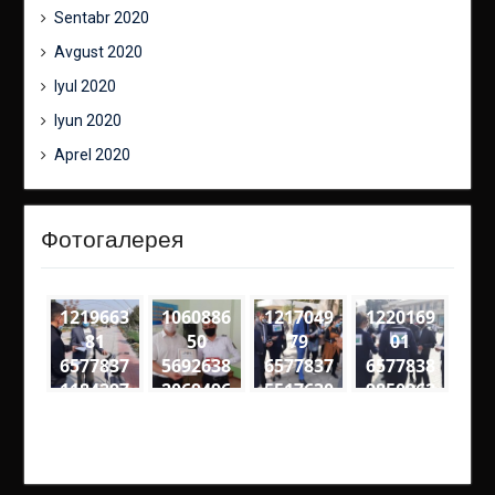
Sentabr 2020
Avgust 2020
Iyul 2020
Iyun 2020
Aprel 2020
Фотогалерея
1219663
1060886
1217049
1220169
81
50
79
01
6577837
5692638
6577837
6577838
1184297
2069496
5517630
9850962
6
6
5
4
4864539
3274563
7932638
2290488
0905476
4818561
0320066
3972382
64734 n
60108 n
74281 n
79184 n