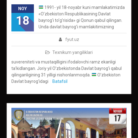
1991- yil 18-noyabr kuni mamlakatimizda
NOY
«O’zbekiston Respublikasining Davlat
18
bayrog’i to’g’risida» gi Qonun qabul qilingan.
Unda davlat bayrog’i mamlakitimizning
fyut.uz
Texnikum yangiliklari
suvereniteti va mustaqilligini ifodalovchi ramz ekanligi
ta’kidlangan. Joriy yil O’zbekistonda Davlat bayrog’i qabul
qilinganligining 31 yilligi nishonlanmoqda.
O’zbekiston
Davlat bayrog’idagi
Batafsil