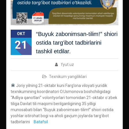
“Buyuk zabonimsan-tilim!” shiori
OKT
21
ostida targʻibot tadbirlarini
tashkil etdilar.
fyut.uz
Texnikum yangiliklari
Joriy yilning 21-oktabr kuni Farg’ona viloyati yuridik
texnikumining koordinatori O.Usmonova boshchiligidagi
“Adliya qanotlari” volontyorlari tomonidan 21-oktabr oʻzbek
tiliga Davlat tili maqomi berilganligining 35 yilligi
munosabati bilan “Buyuk zabonimsan-tilim!” shiori ostida
yoshlar istirohat bogi va aholi gavjum joylarda targʻibot
tadbirlarini
Batafsil