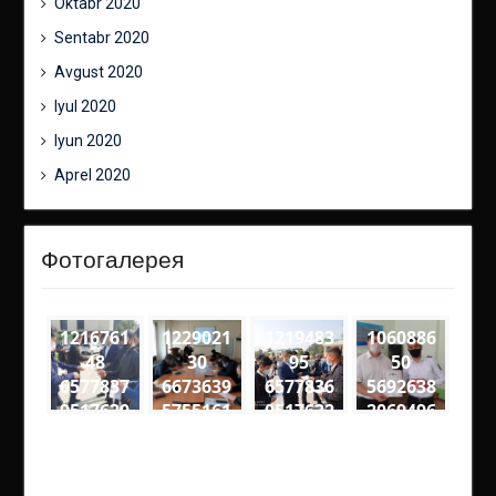
Oktabr 2020
Sentabr 2020
Avgust 2020
Iyul 2020
Iyun 2020
Aprel 2020
Фотогалерея
1216761
1229021
1219483
1060886
48
30
95
50
6577837
6673639
6577836
5692638
9517630
5755161
0517632
2069496
1
8
0
6
1906141
2715270
9257049
3274563
2975788
2916086
4611895
4818561