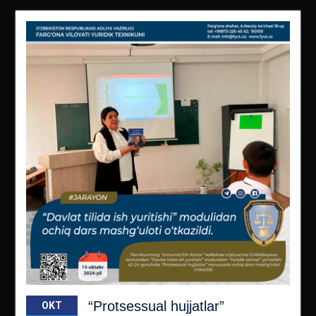
“Protsessual hujjatlar”
OKT