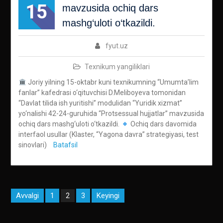
15
mavzusida ochiq dars
mashg‘uloti o‘tkazildi.
fyut.uz
Texnikum yangiliklari
Joriy yilning 15-oktabr kuni texnikumning “Umumta’lim
fanlar” kafedrasi o‘qituvchisi D.Meliboyeva tomonidan
“Davlat tilida ish yuritishi” modulidan “Yuridik xizmat”
yo‘nalishi 42-24-guruhida “Protsessual hujjatlar” mavzusida
ochiq dars mashg‘uloti o‘tkazildi.
Ochiq dars davomida
interfaol usullar (Klaster, “Yagona davra” strategiyasi, test
sinovlari)
Batafsil
Maqolalar
Avvalgi
1
3
Keyingi
2
bo‘yicha
harakatlanish