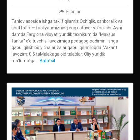
E’lonlar
Tanlov asosida ishga taklif qilamiz.Ochiqlik, oshkoralik va
shaffoflik — faoliyatimizning eng ustuvor yoʻnalishi. Ayni
damda Fargʻona viloyati yuridik texnikumida “Maxsus
fanlar” o’qituvchisi lavozimiga pedagog-xodimini ishga
qabul qilish boʻyicha arizalar qabul qilinmoqda. Vakant
lavozim: 0,5 taMalakaga oid talablar: Oliy yuridik
maʼlumotga
Batafsil