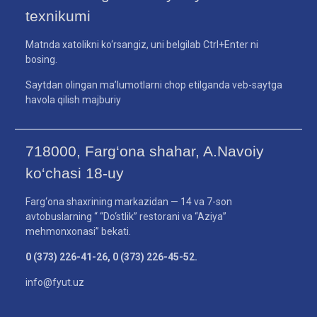
texnikumi
Matnda xatolikni ko‘rsangiz, uni belgilab Ctrl+Enter ni
bosing.
Saytdan olingan ma’lumotlarni chop etilganda veb-saytga
havola qilish majburiy
718000, Farg‘ona shahar, A.Navoiy
ko‘chasi 18-uy
Farg‘ona shaxrining markazidan — 14 va 7-son
avtobuslarning “ “Do‘stlik” restorani va “Aziya”
mehmonxonasi” bekati.
0 (373) 226-41-26, 0 (373) 226-45-52.
info@fyut.uz