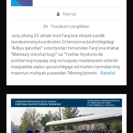
fyut.uz
Texnikum yangiliklari
Joriy yilning 23-oktabr kuni Farg’ona viloyati yuridik
texnikumining koordinatori O.Usmonova boshchiligidagi
“Adliya qanotlari” volontyorlari tomonidan Farg‘ona shahar
“Markaziy istirohat bog‘i” va “Yoshlar hiyoboni»da
yoshlarning huquqiy ong va huquqiy madaniyatini oshirish
maqsadida saylov qonunchiligiga oid muhim normalarning
mazmun-mohiyati yuzasidan “Mening birinchi
Batafsil