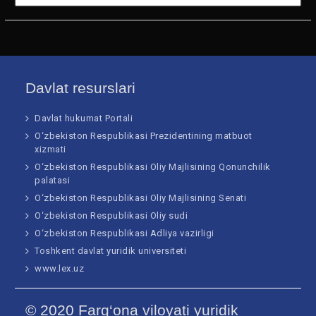
51652 n
19574 n
5906 n
60108 n
Davlat resurslari
Davlat hukumat Portali
O‘zbekiston Respublikasi Prezidentining matbuot
xizmati
O‘zbekiston Respublikasi Oliy Majlisining Qonunchilik
palatasi
O‘zbekiston Respublikasi Oliy Majlisining Senati
O‘zbekiston Respublikasi Oliy sudi
O‘zbekiston Respublikasi Adliya vazirligi
Toshkent davlat yuridik universiteti
www.lex.uz
© 2020 Farg‘ona viloyati yuridik