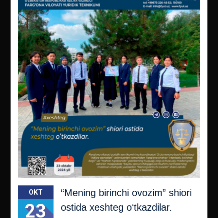
“Mening birinchi ovozim” shiori
OKT
23
ostida xeshteg oʻtkazdilar.