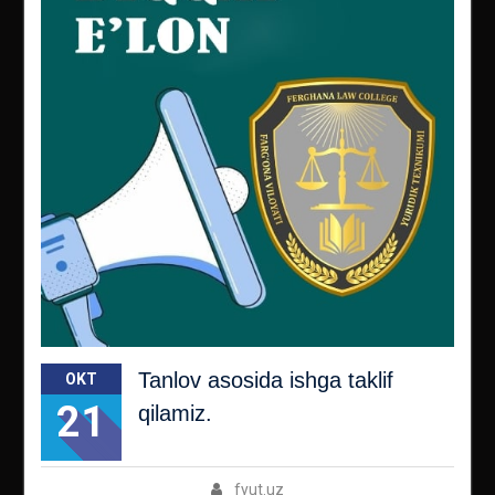
Tanlov asosida ishga taklif
OKT
21
qilamiz.
fyut.uz