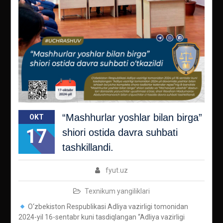
“Mashhurlar yoshlar bilan birga”
OKT
17
shiori ostida davra suhbati
tashkillandi.
fyut.uz
Texnikum yangiliklari
O‘zbekiston Respublikasi Adliya vazirligi tomonidan
2024-yil 16-sentabr kuni tasdiqlangan “Adliya vazirligi