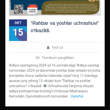
“Rahbar va yoshlar uchrashuvi”
OKT
15
o‘tkazildi.
fyut.uz
Texnikum yangiliklari
Adliya vazirligining 2024-yil 16-sentabrdagi “Adliya vazirligi
tomonidan 2024-yil davomida yoshlar bilan ishlash bo‘yicha
kompleks chora-tadbirlar kalendar rejasi”ning 11-bandiga
asosan joriy yilning 15-oktabr kuni “Rahbar va yoshlar
uchrashuvi” o‘tkazildi.
Uchrashuvda Farg’ona viloyati
adliya boshqarmasi boshlig‘I o‘rinbosari Masharipov
Kamolidin Zaynobidinovich tomonidan
Batafsil