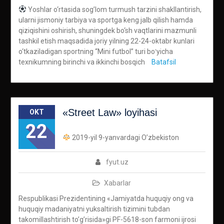
Yoshlar o‘rtasida sog’lom turmush tarzini shakllantirish,
ularni jismoniy tarbiya va sportga keng jalb qilish hamda
qiziqishini oshirish, shuningdek bo‘sh vaqtlarini mazmunli
tashkil etish maqsadida joriy yilning 22-24-oktabr kunlari
o‘tkaziladigan sportning “Mini futbol” turi boʻyicha
texnikumning birinchi va ikkinchi bosqich
Batafsil
«Street Law» loyihasi
OKT
22
2019-yil 9-yanvardagi O’zbekiston
fyut.uz
Xabarlar
Respublikasi Prezidentining «Jamiyatda huquqiy ong va
huquqiy madaniyatni yuksaltirish tizimini tubdan
takomillashtirish to’g’risida»gi PF-5618-son farmoni ijrosi