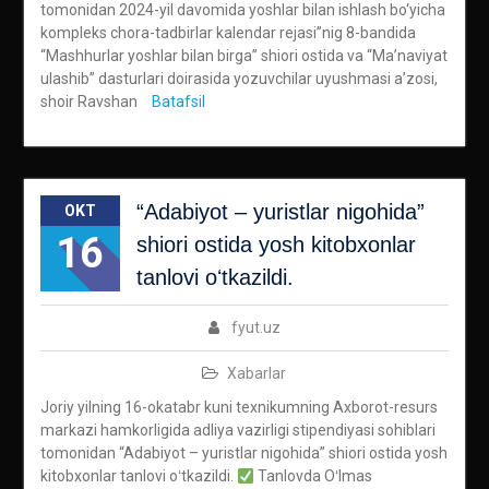
tomonidan 2024-yil davomida yoshlar bilan ishlash bo‘yicha
kompleks chora-tadbirlar kalendar rejasi”nig 8-bandida
“Mashhurlar yoshlar bilan birga” shiori ostida va “Ma’naviyat
ulashib” dasturlari doirasida yozuvchilar uyushmasi a’zosi,
shoir Ravshan
Batafsil
“Adabiyot – yuristlar nigohida”
OKT
16
shiori ostida yosh kitobxonlar
tanlovi oʻtkazildi.
fyut.uz
Xabarlar
Joriy yilning 16-okatabr kuni texnikumning Axborot-resurs
markazi hamkorligida adliya vazirligi stipendiyasi sohiblari
tomonidan “Adabiyot – yuristlar nigohida” shiori ostida yosh
kitobxonlar tanlovi oʻtkazildi.
Tanlovda Oʻlmas