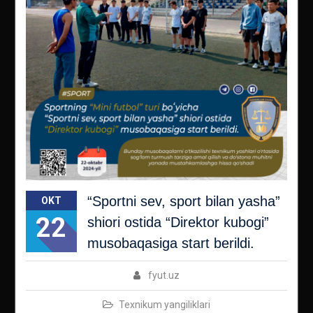
“Sportni sev, sport bilan yasha”
OKT
22
shiori ostida “Direktor kubogi”
musobaqasiga start berildi.
fyut.uz
Texnikum yangiliklari