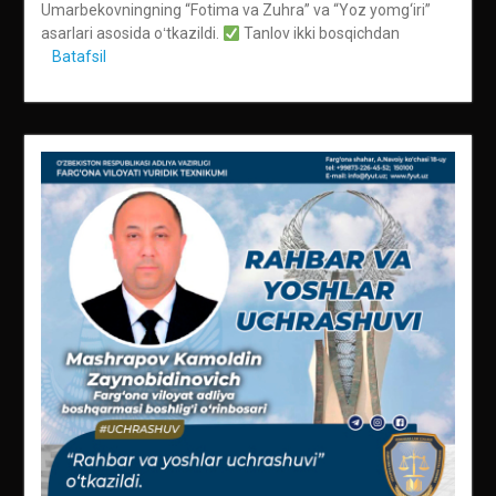
Umarbekovningning “Fotima va Zuhra” va “Yoz yomg‘iri”
asarlari asosida oʻtkazildi.
Tanlov ikki bosqichdan
Batafsil