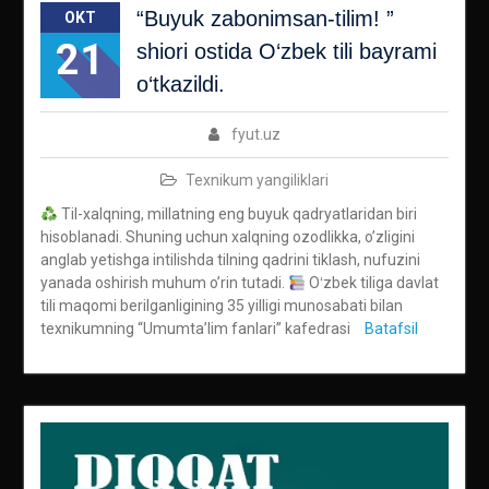
“Buyuk zabonimsan-tilim! ”
OKT
21
shiori ostida O‘zbek tili bayrami
o‘tkazildi.
fyut.uz
Texnikum yangiliklari
Til-xalqning, millatning eng buyuk qadryatlaridan biri
hisoblanadi. Shuning uchun xalqning ozodlikka, o’zligini
anglab yetishga intilishda tilning qadrini tiklash, nufuzini
yanada oshirish muhum o’rin tutadi.
Oʻzbek tiliga davlat
tili maqomi berilganligining 35 yilligi munosabati bilan
texnikumning “Umumta’lim fanlari” kafedrasi
Batafsil