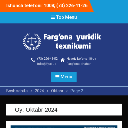
Skip
Ishonch telefoni: 1008; (73) 226-41-26
to
content
Top Menu
(73) 226-45-52
Navoiy ko`cha 18-uy
info@fyut.uz
Farg'ona shahar
Menu
Bosh sahifa
2024
Oktabr
Page 2
Oy:
Oktabr 2024