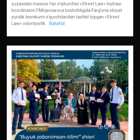
yuzasidan maxsus fan o’qituvchisi «Street Law» loyihasi
koordinatori F.Mirjavxarova boshchiligida Farg’ona viloyat
yuridik texnikumi o’quvchilaridan tashkil topgan «Street
Law» volontyorlik
Batafsil