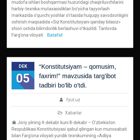
mudofa ishlari boshqarmasi huzuridagi chaqiriluvchilarini
harbiy-texnika mutaxasisliklari bo’yicha tayyorlash
markazida o’quvchi yoshlar o’rtasida huquqiy savodxonligini
oshirish maqsadida «Siz Konstitutsiyani qanday bilasiz»
shiori ostida bilimdonlik berlashuvi o’tkazildi. Tanlovda
Farg’ona viloyati
Batafsil
“Konstitutsiyam – qomusim,
DEK
05
faxrim!” mavzusida targ’ibot
tadbiri bo’lib o’tdi.
fyut.uz
Xabarlar
Joriy yilning 4-dekabr kuni 8-dekabr – O‘zbekiston
Respublikasi Konstitutsiyasi qabul qilingan kun munosabati
bilan Farg’ona viloyati yuridik texnikumining «Adliya