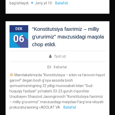
bag’ishlaydi.
Joriy yil 10
Batafsil
“Konstitutsiya faxrimiz – milliy
DEK
06
g‘ururimiz” mavzusidagi maqola
chop etildi.
fyut.uz
Xabarlar
Mamlakatimizda “Konstitutsiya – erkin va farovon hayot
garovi!” degan bosh g‘oya asosida bosh
qomusimizningning 32 yilligi munosabati bilan “Sud-
huquqiy faoliyat” yo‘nalishi 33-23 guruh o’quvchisi
Urazbayev Shaxzod Jaxongirovich “Konstitutsiya faxrimiz
– milliy g‘ururimiz” mavzusidagi maqolasi Farg‘ona viloyati
prokuraturasining «ADOLAT VA
Batafsil