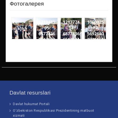
Фотогалерея
1219483
1217774
1060025
95
14
87
kjhh
6577836
6577836
5692640
0517632
6517631
2736161
0
4
2
9257049
2694594
3352078
4611895
4000333
5047062
5906 n
73813 n
99951 n
Davlat resurslari
Davlat hukumat Portali
O‘zbekiston Respublikasi Prezidentining matbuot
xizmati