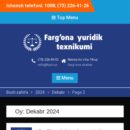
Skip
Ishonch telefoni: 1008; (73) 226-41-26
to
content
Top Menu
(73) 226-45-52
Navoiy ko`cha 18-uy
info@fyut.uz
Farg'ona shahar
Menu
Bosh sahifa
2024
Dekabr
Page 2
Oy:
Dekabr 2024