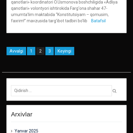
qanotlari» koordinatori O.Usmonova boshchiligida «Adliya
qanotlari» volontyori ishtirokida Farg‘ona shahar 47-
umumta’lim maktabida “Konstitutsiyam – qomusim,
faxrim!” mavzusida targ’ibot tadbiri bo’lib
Batafsil
Maqolalar
Avvalgi
1
3
Keyingi
2
bo‘yicha
harakatlanish
Qidirish:
Arxivlar
Yanvar 2025