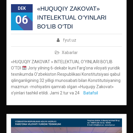
«HUQUQIY ZAKOVAT»
DEK
06
INTELEKTUAL O‘YINLARI
BO‘LIB O‘TDI
fyut.uz
Xabarlar
«HUQUQIY ZAKOVAT » INTELEKTUAL O‘YINLARI BO‘LIB
O‘TDI
Joriy yilning 6-dekabr kuni Farg’ona viloyati yuridik
texnikumda O’zbekiston Respublikasi Konstitutsiyasi qabul
qilinganligining 32 yilligi munosabati bilan Konstitutsiyaning
mazmun -mohiyatini qamrab olgan «Huquqiy Zakovat»
o’yinlari tashkil etildi. Jami 2 tur va 24
Batafsil