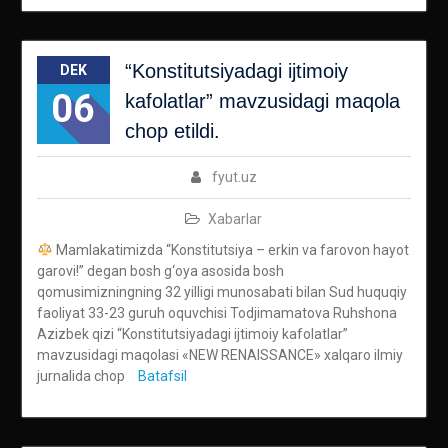
“Konstitutsiyadagi ijtimoiy
DEK
06
kafolatlar” mavzusidagi maqola
chop etildi.
fyut.uz
Xabarlar
Mamlakatimizda “Konstitutsiya – erkin va farovon hayot
garovi!” degan bosh g‘oya asosida bosh
qomusimizningning 32 yilligi munosabati bilan Sud huquqiy
faoliyat 33-23 guruh oquvchisi Todjimamatova Ruhshona
Azizbek qizi “Konstitutsiyadagi ijtimoiy kafolatlar”
mavzusidagi maqolasi «NEW RENAISSANCE» xalqaro ilmiy
jurnalida chop
Batafsil