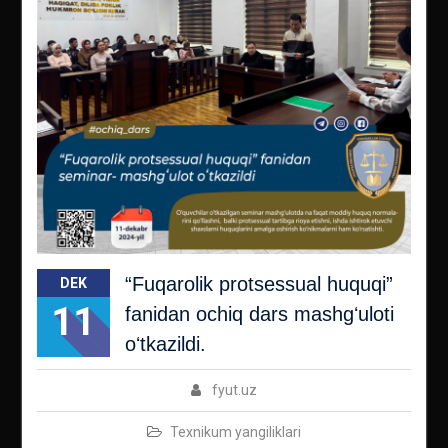
“Fuqarolik protsessual huquqi”
DEK
11
fanidan ochiq dars mashgʻuloti
oʻtkazildi.
fyut.uz
Texnikum yangiliklari