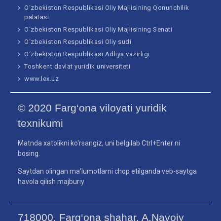
O‘zbekiston Respublikasi Oliy Majlisining Qonunchilik
palatasi
O‘zbekiston Respublikasi Oliy Majlisining Senati
O‘zbekiston Respublikasi Oliy sudi
O‘zbekiston Respublikasi Adliya vazirligi
Toshkent davlat yuridik universiteti
www.lex.uz
© 2020 Farg‘ona viloyati yuridik
texnikumi
Matnda xatolikni ko‘rsangiz, uni belgilab Ctrl+Enter ni
bosing.
Saytdan olingan ma’lumotlarni chop etilganda veb-saytga
havola qilish majburiy
718000, Farg‘ona shahar, A.Navoiy