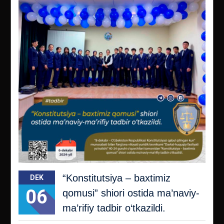
“Konstitutsiya – baxtimiz
DEK
06
qomusi” shiori ostida ma’naviy-
ma’rifiy tadbir o‘tkazildi.