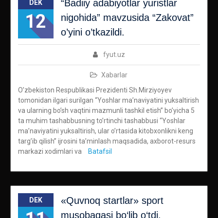
“Badiiy adabiyotlar yuristlar
DEK
12
nigohida” mavzusida “Zakovat”
o’yini o’tkazildi.
fyut.uz
Xabarlar
O’zbekiston Respublikasi Prezidenti Sh.Mirziyoyev
tomonidan ilgari surilgan “Yoshlar ma’naviyatini yuksaltirish
va ularning bo’sh vaqtini mazmunli tashkil etish” bo’yicha 5
ta muhim tashabbusning to’rtinchi tashabbusi “Yoshlar
ma’naviyatini yuksaltirish, ular o’rtasida kitobxonlikni keng
targ’ib qilish” ijrosini ta’minlash maqsadida, axborot-resurs
markazi xodimlari va
Batafsil
«Quvnoq startlar» sport
DEK
musobaqasi bo‘lib o‘tdi.