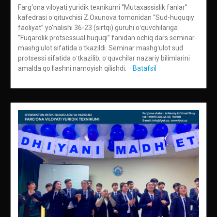
Farg‘ona viloyati yuridik texnikumi “Mutaxassislik fanlar”
kafedrasi oʻqituvchisi Z.Oxunova tomonidan “Sud-huquqiy
faoliyat” yo‘nalishi 36-23 (sirtqi) guruhi oʻquvchilariga
“Fuqarolik protsessual huquqi” fanidan ochiq dars seminar-
mashgʻulot sifatida oʻtkazildi. Seminar mashgʻulot sud
protsessi sifatida oʻtkazilib, oʻquvchilar nazariy bilimlarini
amalda qoʻllashni namoyish qilishdi.
Batafsil