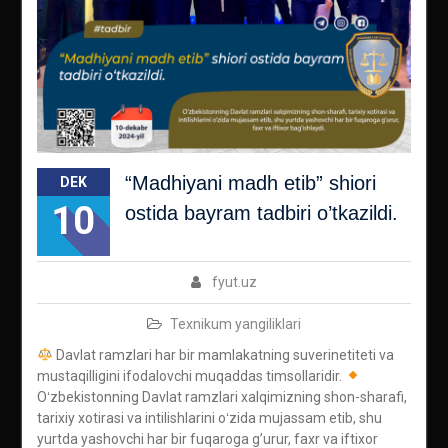
“Madhiyani madh etib” shiori
DEK
10
ostida bayram tadbiri o’tkazildi.
fyut.uz
Texnikum yangiliklari
Davlat ramzlari har bir mamlakatning suverinetiteti va
mustaqilligini ifodalovchi muqaddas timsollaridir.
Oʻzbekistonning Davlat ramzlari xalqimizning shon-sharafi,
tarixiy xotirasi va intilishlarini oʻzida mujassam etib, shu
yurtda yashovchi har bir fuqaroga g’urur, faxr va iftixor