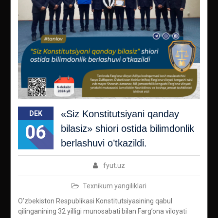
«Siz Konstitutsiyani qanday
DEK
06
bilasiz» shiori ostida bilimdonlik
berlashuvi o’tkazildi.
fyut.uz
Texnikum yangiliklari
O’zbekiston Respublikasi Konstitutsiyasining qabul
qilinganining 32 yilligi munosabati bilan Farg’ona viloyati