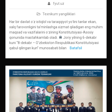
fyut.uz
Texnikum yangiliklari
Har bir davlat oʻz istiqlol va taraqqiyot yoʻlini tanlar ekan,
xalq farovonligini taʼminlashga xizmat qiladigan eng muhim
maqsad va vazifalarini oʻzining Konstitutsiyasi-Asosiy
qonunida mastahkamlab oladi.
Joriy yilning 6-dekabr
kuni “8-dekabr – O‘zbekiston Respublikasi Konstitutsiyasi
qabul qilingan kun” munosabati bilan
Batafsil