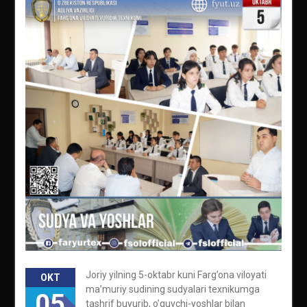
Joriy yilning 5-oktabr kuni Farg’ona viloyati
OKT
ma’muriy sudining sudyalari texnikumga
05
tashrif buyurib, o’quvchi-yoshlar bilan