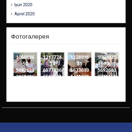
Iyun 2020
Aprel 2020
Фотогалерея
1060886
1217774
1228996
1060025
50
14
31
87
5692638
6577836
6673639
5692640
2069496
6517631
1421828
2736161
6
4
9
2
3274563
2694594
5590477
3352078
4818561
4000333
2673314
5047062
60108 n
73813 n
10252 n
99951 n