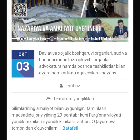
Davlat va xo’jalik boshqaruvi organlari, sud va
OKT
huquqni muhofaza qiluvchi organlar,
03
advokatura hamda boshqa tashkilotlar bilan
ozaro hamkorlikda oquvchilarni nazariy
fyut.uz
Texnikum yangiliklari
bilimlarining amaliyot bilan uygunligini taminlash
maqsadida joriy yilning 29-sentabr kuni Farg‘ona viloyati
yuridik texnikumi yuridik klinikasi rahbari D.Qayumova
tomonidan o’quvchilarni
Batafsil