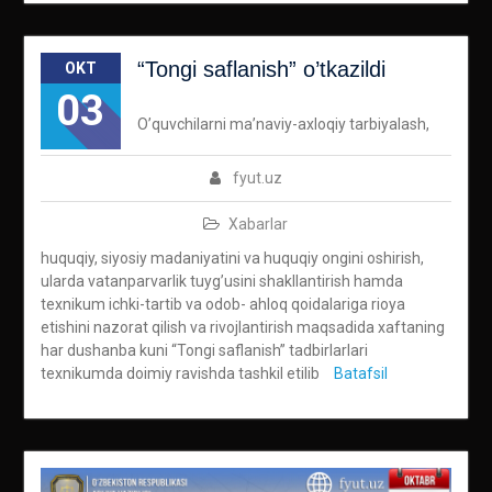
“Tongi saflanish” o’tkazildi
OKT
03
O’quvchilarni ma’naviy-axloqiy tarbiyalash,
fyut.uz
Xabarlar
huquqiy, siyosiy madaniyatini va huquqiy ongini oshirish,
ularda vatanparvarlik tuyg’usini shakllantirish hamda
texnikum ichki-tartib va odob- ahloq qoidalariga rioya
etishini nazorat qilish va rivojlantirish maqsadida xaftaning
har dushanba kuni “Tongi saflanish” tadbirlarlari
texnikumda doimiy ravishda tashkil etilib
Batafsil