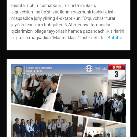
beshta muhim tashabbus ijrosini taʼminlash,
oʻquvchilarning boʻsh vaqtlarini mazmunli tashkil etish
maqsadida joriy yilning 4-oktabr kuni “Oʻquvchilar turar
joyi”da texnikum buhgalteri N.Ahmedova tomonidan
qizlarimizni oilaga tayyorlash hamda pazandachilik sirlarini
oʻrgatish maqsadida “Master klass” tashkil etildi.
Batafsil