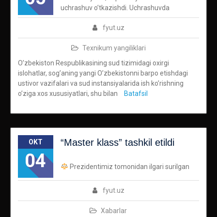
uchrashuv o’tkazishdi. Uchrashuvda
fyut.uz
Texnikum yangiliklari
O’zbekiston Respublikasining sud tizimidagi oxirgi
islohatlar, sog’aning yangi O’zbekistonni barpo etishdagi
ustivor vazifalari va sud instansiyalarida ish ko’rishning
o’ziga xos xususiyatlari, shu bilan
Batafsil
“Master klass” tashkil etildi
OKT
04
Prezidentimiz tomonidan ilgari surilgan
fyut.uz
Xabarlar