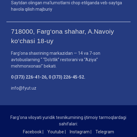
Saytdan olingan ma’lumotlarni chop etilganda veb-saytga
havola qilish majburiy
718000, Farg‘ona shahar, A.Navoiy
ko‘chasi 18-uy
Farg‘ona shaxrining markazidan — 14 va 7-son
avtobuslarning “ “Do‘stlik” restorani va “Aziya”
mehmonxonasi” bekati.
0 (373) 226-41-26, 0 (373) 226-45-52.
info@fyut.uz
Farg‘ona viloyati yuridik texnikumining ijtimoiy tarmoqlardagi
sahifalari:
Facebook |
Youtube |
Instagram |
Telegram