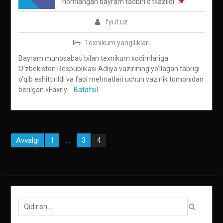
nomlangan bayram tadbiri o’tkazildi.
fyut.uz
Texnikum yangiliklari
Bayram munosabati bilan texnikum xodimlariga
O’zbekiston Respublikasi Adliya vazirining yo’llagan tabrigi
o’qib eshittirildi va faol mehnatlari uchun vazirlik tomonidan
berilgan «Faxriy
Batafsil
Maqolalar
Avvalgi
1
3
…
4
bo‘yicha
harakatlanish
Qidirish: