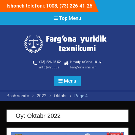
Skip
Ishonch telefoni: 1008; (73) 226-41-26
to
content
Top Menu
(73) 226-45-52
Navoiy ko`cha 18-uy
info@fyut.uz
Farg'ona shahar
Menu
Bosh sahifa
2022
Oktabr
Page 4
Oy:
Oktabr 2022