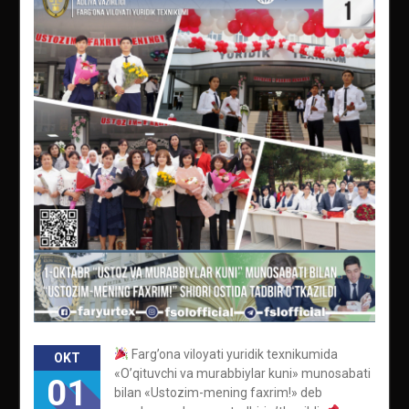
Farg’ona viloyati yuridik texnikumida
OKT
«O’qituvchi va murabbiylar kuni» munosabati
01
bilan «Ustozim-mening faxrim!» deb