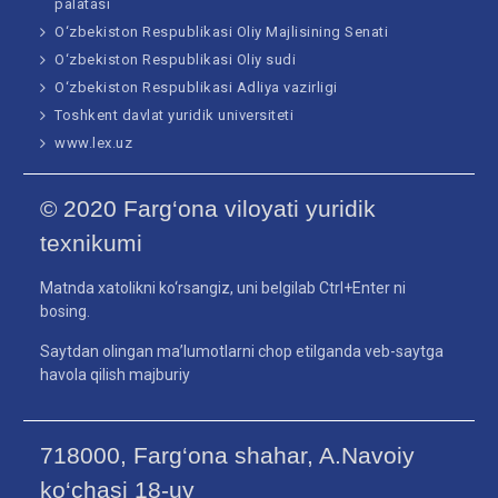
palatasi
O‘zbekiston Respublikasi Oliy Majlisining Senati
O‘zbekiston Respublikasi Oliy sudi
O‘zbekiston Respublikasi Adliya vazirligi
Toshkent davlat yuridik universiteti
www.lex.uz
© 2020 Farg‘ona viloyati yuridik
texnikumi
Matnda xatolikni ko‘rsangiz, uni belgilab Ctrl+Enter ni
bosing.
Saytdan olingan ma’lumotlarni chop etilganda veb-saytga
havola qilish majburiy
718000, Farg‘ona shahar, A.Navoiy
ko‘chasi 18-uy