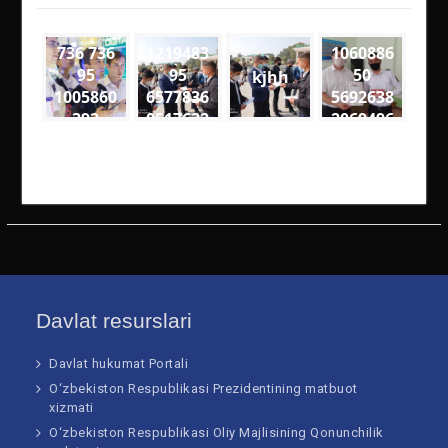
736 736
1219483
1060886
95
95
50
kjhh
1005860
6577836
5692638
392
0517632
2069496
0
6
9257049
3274563
4611895
4818561
5906 n
60108 n
Davlat resurslari
Davlat hukumat Portali
O‘zbekiston Respublikasi Prezidentining matbuot
xizmati
O‘zbekiston Respublikasi Oliy Majlisining Qonunchilik