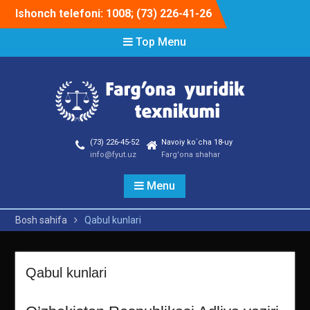
Skip
Ishonch telefoni: 1008; (73) 226-41-26
to
content
Top Menu
(73) 226-45-52
Navoiy ko`cha 18-uy
info@fyut.uz
Farg'ona shahar
Menu
Bosh sahifa
Qabul kunlari
Qabul kunlari