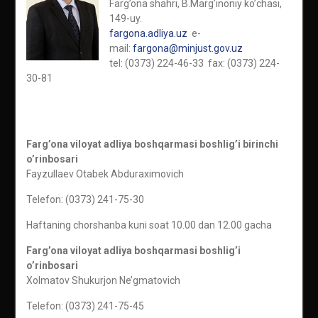
Farg’ona shahri, B.Marg’inoniy ko’chasi,
149-uy.
fargona.adliya.uz
e-
mail:
fargona@minjust.gov.uz
tel: (0373) 224-46-33 fax: (0373) 224-
30-81
Farg’ona viloyat adliya boshqarmasi boshlig’i birinchi
o’rinbosari
Fayzullaev Otabek Abduraximovich
Telefon: (0373) 241-75-30
Haftaning chorshanba kuni soat 10.00 dan 12.00 gacha
Farg’ona viloyat adliya boshqarmasi boshlig’i
o’rinbosari
Xolmatov Shukurjon Ne’gmatovich
Telefon: (0373) 241-75-45