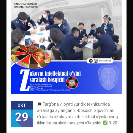
Farg’ona viloyati yuridik texnikumida
OKT
an’anaga aylangan 2 -bosqich o’quvchilari
29
o’rtasida «Zakovat» intellektual o’yinlarining
ikkinchi saralash bosqichi o’tkazildi.
3-20