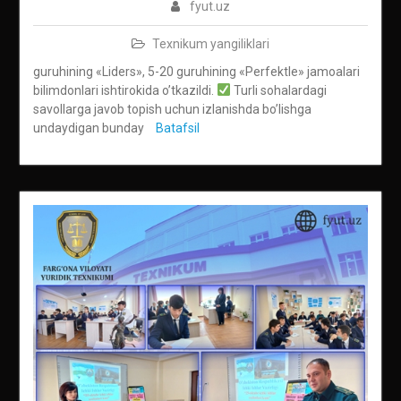
fyut.uz
Texnikum yangiliklari
guruhining «Liders», 5-20 guruhining «Perfektle» jamoalari
bilimdonlari ishtirokida o’tkazildi.
Turli sohalardagi
savollarga javob topish uchun izlanishda bo’lishga
undaydigan bunday
Batafsil