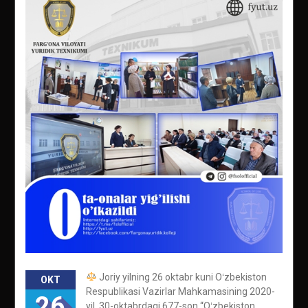
Joriy yilning 26 oktabr kuni Oʻzbekiston
OKT
Respublikasi Vazirlar Mahkamasining 2020-
26
yil, 30-oktabrdagi 677-son “Oʻzbekiston