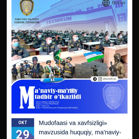
Mudofaasi va xavfsizligi»
OKT
29
mavzusida huquqiy, ma’naviy-