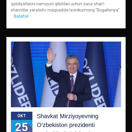
qobiliyatlarini namoyon qilishlari uchun zarur shart-
sharoitlar yaratish» maqsadida texnikumning ”Bugalteriya”
Batafsil
Shavkat Mirziyoyevning
OKT
25
O‘zbekiston prezidenti