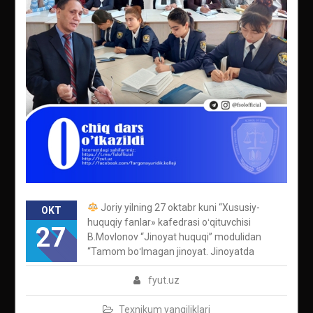
Joriy yilning 27 oktabr kuni “Xususiy-
OKT
huquqiy fanlar» kafedrasi oʻqituvchisi
27
B.Movlonov “Jinoyat huquqi” modulidan
“Tamom boʻlmagan jinoyat. Jinoyatda
fyut.uz
Texnikum yangiliklari