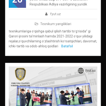
Respublikasi Adliya vazirligining yuridik
fyut.uz
Texnikum yangiliklari
texnikumlariga oʻqishga qabul qilish tartibi toʻgʻrisida” gi
Qarori ijrosini taʼminlash hamda 2021-2022 oʻquv yilidagi
rejalar,oʻquvchilarning oʻzlashtirish koʻrsatqichlari, davomat,
ichki-tartib va odob-ahloq qoidlari
Batafsil