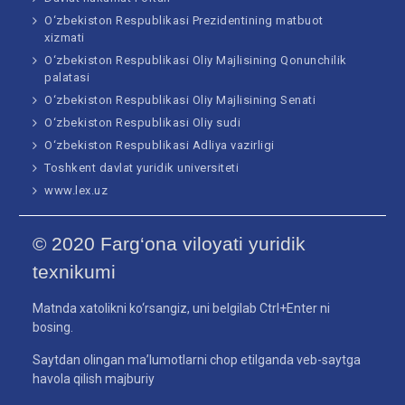
O‘zbekiston Respublikasi Prezidentining matbuot
xizmati
O‘zbekiston Respublikasi Oliy Majlisining Qonunchilik
palatasi
O‘zbekiston Respublikasi Oliy Majlisining Senati
O‘zbekiston Respublikasi Oliy sudi
O‘zbekiston Respublikasi Adliya vazirligi
Toshkent davlat yuridik universiteti
www.lex.uz
© 2020 Farg‘ona viloyati yuridik
texnikumi
Matnda xatolikni ko‘rsangiz, uni belgilab Ctrl+Enter ni
bosing.
Saytdan olingan ma’lumotlarni chop etilganda veb-saytga
havola qilish majburiy