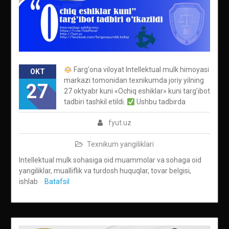
Fargʼona viloyat Intellektual mulk himoyasi
OKT
markazi tomonidan texnikumda joriy yilning
27
27 oktyabr kuni «Ochiq eshiklar» kuni targʼibot
tadbiri tashkil etildi.
Ushbu tadbirda
fyut.uz
Texnikum yangiliklari
Intellektual mulk sohasiga oid muammolar va sohaga oid
yangiliklar, mualliflik va turdosh huquqlar, tovar belgisi,
ishlab
Batafsil