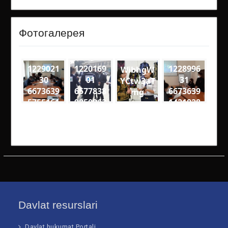
Фотогалерея
1229021
1220169
1228996
WibhgW
30
01
31
YCtw3aT
6673639
6577838
6673639
mg
5755161
9850962
1421828
8
4
9
2715270
2290488
5590477
2916086
3972382
2673314
19574 n
79184 n
10252 n
Davlat resurslari
Davlat hukumat Portali