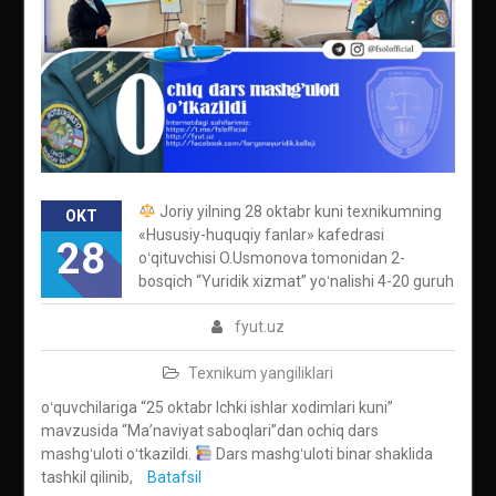
Joriy yilning 28 oktabr kuni texnikumning
OKT
«Hususiy-huquqiy fanlar» kafedrasi
28
oʻqituvchisi O.Usmonova tomonidan 2-
bosqich “Yuridik xizmat” yoʻnalishi 4-20 guruh
fyut.uz
Texnikum yangiliklari
oʻquvchilariga “25 oktabr Ichki ishlar xodimlari kuni”
mavzusida “Maʼnaviyat saboqlari”dan ochiq dars
mashgʻuloti oʻtkazildi.
Dars mashgʻuloti binar shaklida
tashkil qilinib,
Batafsil