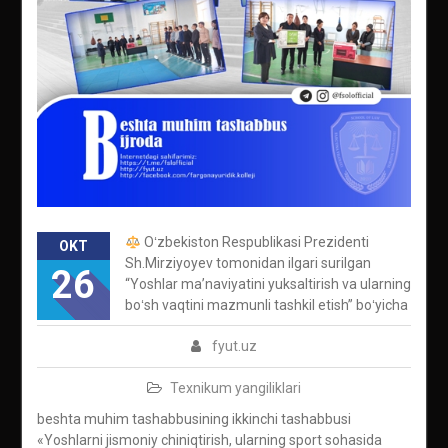
Oʻzbekiston Respublikasi Prezidenti
OKT
Sh.Mirziyoyev tomonidan ilgari surilgan
26
“Yoshlar maʼnaviyatini yuksaltirish va ularning
boʻsh vaqtini mazmunli tashkil etish” boʻyicha
fyut.uz
Texnikum yangiliklari
beshta muhim tashabbusining ikkinchi tashabbusi
«Yoshlarni jismoniy chiniqtirish, ularning sport sohasida