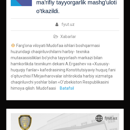
ma’rifiy tayyorgarlik mashg’uloti
o’tkazildi.
fyut.uz
Xabarlar
Farg’ona viloyati Mudofaa ishlari boshqarmasi
huzuridagi chaqiriluvchilarni harbiy- texnika
mutaxassisliklari bo’yicha tayyorlash markazi bilan
hamkorlikda texnikum dekani A.Ergashev va «Xususiy-
huquqiy fanlar» kafedrasining Konstitutsiyaviy huquq fani
o’qituvchisi F.Mirjavharovalar ishtirokida harbiy xizmatga
chaqiriluvchi yoshlar bilan «O’zbekiston Respublikasini
himoya qilish. Mudofaasi
Batafsil