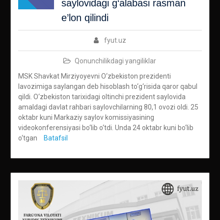
saylovidagi g‘alabasi rasman
e’lon qilindi
fyut.uz
Qonunchilikdagi yangiliklar
MSK Shavkat Mirziyoyevni O‘zbekiston prezidenti
lavozimiga saylangan deb hisoblash to‘g‘risida qaror qabul
qildi. O‘zbekiston tarixidagi oltinchi prezident saylovida
amaldagi davlat rahbari saylovchilarning 80,1 ovozi oldi. 25
oktabr kuni Markaziy saylov komissiyasining
videokonferensiyasi bo‘lib o‘tdi. Unda 24 oktabr kuni bo‘lib
o‘tgan
Batafsil