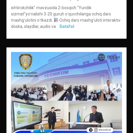
ishtirokchilik” mavzusida 2-bosqich “Yuridik
xizmat”yoʻnalishi 3-20 guruh oʻquvchilariga ochiq dars
mashgʻulotini oʻtkazdi.
Ochiq dars mashg’uloti interaktiv
doska, slaydlar, audio va
Batafsil