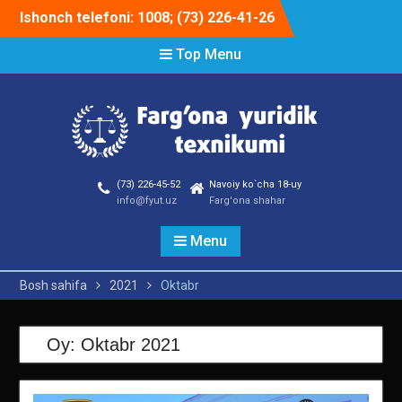
Skip
Ishonch telefoni: 1008; (73) 226-41-26
to
content
Top Menu
(73) 226-45-52
Navoiy ko`cha 18-uy
info@fyut.uz
Farg'ona shahar
Menu
Bosh sahifa
2021
Oktabr
Oy:
Oktabr 2021