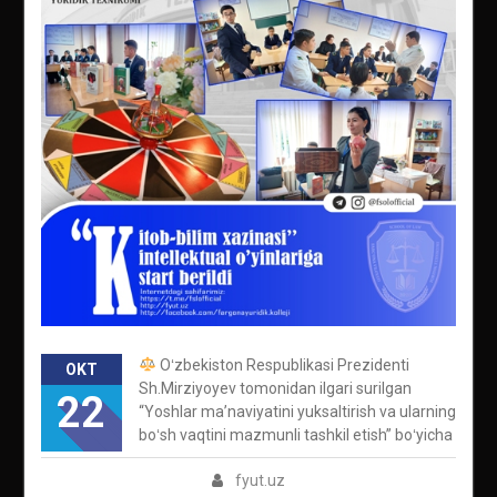
Oʻzbekiston Respublikasi Prezidenti
OKT
Sh.Mirziyoyev tomonidan ilgari surilgan
22
“Yoshlar maʼnaviyatini yuksaltirish va ularning
boʻsh vaqtini mazmunli tashkil etish” boʻyicha
fyut.uz