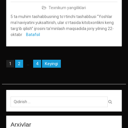
Texnikum yangiliklari
5 ta muhim tashabbusning toʻrtinchi tashabbusi ”Yoshlar
maʼnaviyatini yuksaltirish, ular oʻrtasida kitobxonlikni keng
targʻib qilish” ijrosini taʼminlash maqsadida joriy yilning 22-
oktabr
Batafsil
Maqolalar
2
4
Keyingi
1
…
bo‘yicha
harakatlanish
Qidirish:
Arxivlar