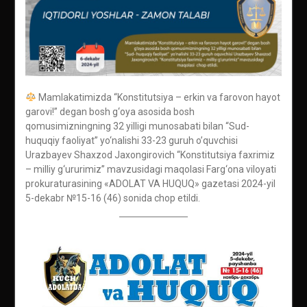
Mamlakatimizda “Konstitutsiya – erkin va farovon hayot
garovi!” degan bosh g‘oya asosida bosh
qomusimizningning 32 yilligi munosabati bilan “Sud-
huquqiy faoliyat” yo‘nalishi 33-23 guruh o’quvchisi
Urazbayev Shaxzod Jaxongirovich “Konstitutsiya faxrimiz
– milliy g‘ururimiz” mavzusidagi maqolasi Farg‘ona viloyati
prokuraturasining «ADOLAT VA HUQUQ» gazetasi 2024-yil
5-dekabr №15-16 (46) sonida chop etildi.