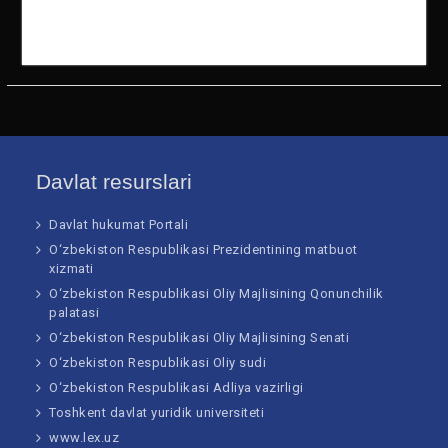
4
2
2
6
2694594
1389795
3352078
4864539
4000333
8136593
5047062
0905476
73813 n
62468 n
99951 n
64734 n
Davlat resurslari
Davlat hukumat Portali
O‘zbekiston Respublikasi Prezidentining matbuot
xizmati
O‘zbekiston Respublikasi Oliy Majlisining Qonunchilik
palatasi
O‘zbekiston Respublikasi Oliy Majlisining Senati
O‘zbekiston Respublikasi Oliy sudi
O‘zbekiston Respublikasi Adliya vazirligi
Toshkent davlat yuridik universiteti
www.lex.uz