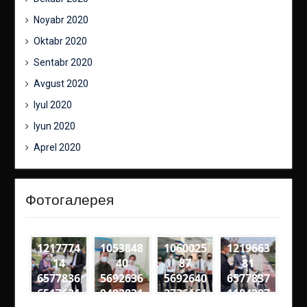
Noyabr 2020
Oktabr 2020
Sentabr 2020
Avgust 2020
Iyul 2020
Iyun 2020
Aprel 2020
Фотогалерея
1217774
1053848
1060025
1219663
14
40
87
81
6577836
5692636
5692640
6577837
6517631
9402831
2736161
1184297