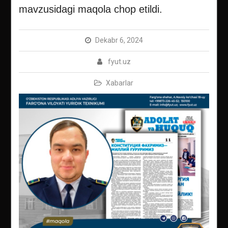
mavzusidagi maqola chop etildi.
Dekabr 6, 2024
fyut.uz
Xabarlar