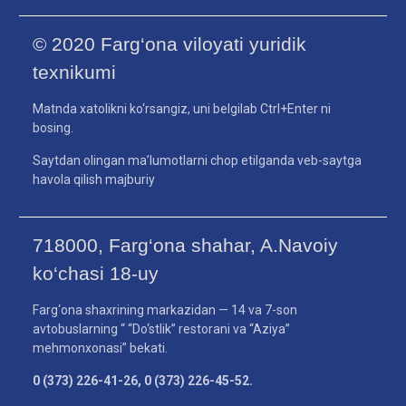
© 2020 Farg‘ona viloyati yuridik
texnikumi
Matnda xatolikni ko‘rsangiz, uni belgilab Ctrl+Enter ni
bosing.
Saytdan olingan ma’lumotlarni chop etilganda veb-saytga
havola qilish majburiy
718000, Farg‘ona shahar, A.Navoiy
ko‘chasi 18-uy
Farg‘ona shaxrining markazidan — 14 va 7-son
avtobuslarning “ “Do‘stlik” restorani va “Aziya”
mehmonxonasi” bekati.
0 (373) 226-41-26, 0 (373) 226-45-52.