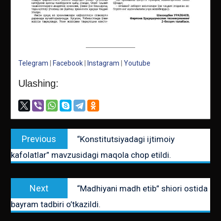
Telegram
|
Facebook
|
Instagram
|
Youtube
Ulashing:
Post
Previous
Previous
“Konstitutsiyadagi ijtimoiy
menyusi
post:
kafolatlar” mavzusidagi maqola chop etildi.
Next
Next
“Madhiyani madh etib” shiori ostida
post:
bayram tadbiri o’tkazildi.