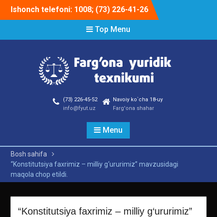
Skip
Ishonch telefoni: 1008; (73) 226-41-26
to
content
Top Menu
(73) 226-45-52
Navoiy ko`cha 18-uy
info@fyut.uz
Farg'ona shahar
Menu
Bosh sahifa
“Konstitutsiya faxrimiz – milliy g‘ururimiz” mavzusidagi
maqola chop etildi.
“Konstitutsiya faxrimiz – milliy g‘ururimiz”