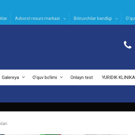
klar
Axborot resurs markazi
Bitiruvchilar bandligi
O‘quv
Galereya
O’quv bo’limi
Onlayn test
YURIDIK KLINIKA
lari