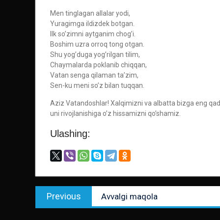
Men tinglagan allalar yodi,
Yuragimga ildizdek botgan.
Ilk so’zimni aytganim chog’i.
Boshim uzra orroq tong otgan.
Shu yog’duga yog’rilgan tilim,
Chaymalarda poklanib chiqqan,
Vatan senga qilaman ta’zim,
Sen-ku meni so’z bilan tuqqan.
Aziz Vatandoshlar! Xalqimizni va albatta bizga eng qad
uni rivojlanishiga o’z hissamizni qo’shamiz.
Ulashing:
Post
Previous
Previous
Avvalgi maqola
menyusi
post: