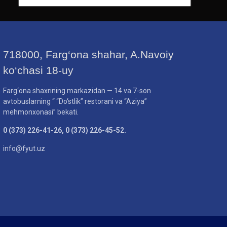
718000, Farg‘ona shahar, A.Navoiy
ko‘chasi 18-uy
Farg‘ona shaxrining markazidan — 14 va 7-son
avtobuslarning “ “Do‘stlik” restorani va “Aziya”
mehmonxonasi” bekati.
0 (373) 226-41-26, 0 (373) 226-45-52.
info@fyut.uz