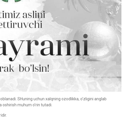
isoblanadi. SHuning uchun xalqning ozodlikka, o’zligini anglab
da oshirish muhum o’rin tutadi.
idir.