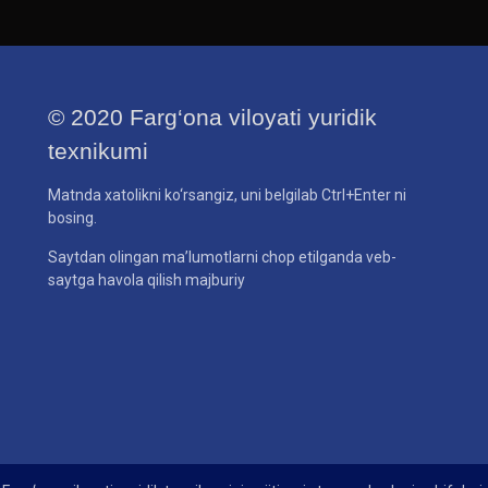
© 2020 Farg‘ona viloyati yuridik
texnikumi
Matnda xatolikni ko‘rsangiz, uni belgilab Ctrl+Enter ni
bosing.
Saytdan olingan ma’lumotlarni chop etilganda veb-
saytga havola qilish majburiy