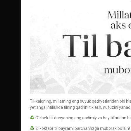
Til-xalqning, millatning eng buyuk qadryatlaridan biri h
yetishga intilishda tilning qadrini tiklash, nufuzini yana
O’zbek tili dunyoning eng qadimiy va boy tillaridan bir
21-oktabr til bayrami barchamizga muborak bo’lsin!