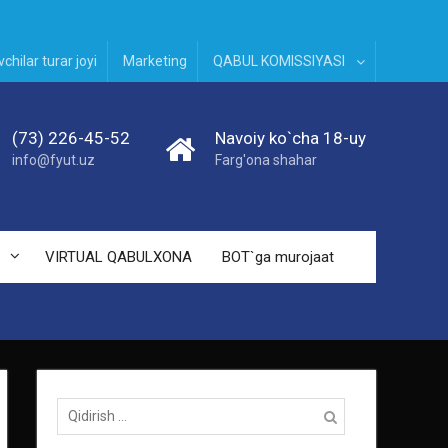
chilar turar joyi
Marketing
QABUL KOMISSIYASI
(73) 226-45-52
Navoiy ko`cha 18-uy
info@fyut.uz
Farg'ona shahar
VIRTUAL QABULXONA
BOT`ga murojaat
Qidirish: