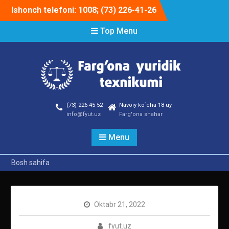
Skip
Ishonch telefoni: 1008; (73) 226-41-26
to
content
Top Menu
(73) 226-45-52
Navoiy ko`cha 18-uy
info@fyut.uz
Farg'ona shahar
Menu
Bosh sahifa
Oktabr 21, 2022
fyut.uz