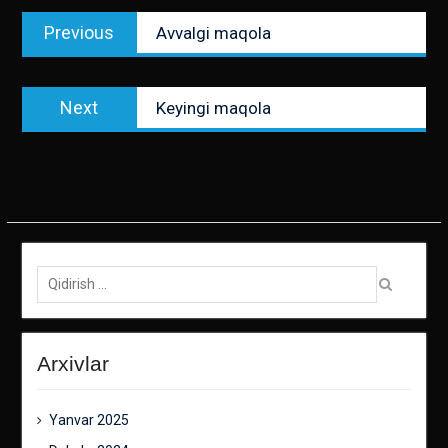
Post
Previous
Previous
Avvalgi maqola
menyusi
post:
Next
Next
Keyingi maqola
post:
Qidirish:
Arxivlar
Yanvar 2025