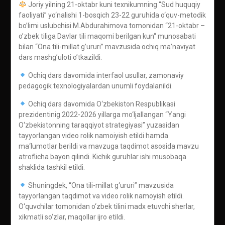
Joriy yilning 21-oktabr kuni texnikumning “Sud huquqiy
faoliyati” yo‘nalishi 1-bosqich 23-22 guruhida o‘quv-metodik
bo’limi uslubchisi M.Abdurahimova tomonidan “21-oktabr –
o’zbek tiliga Davlar tili maqomi berilgan kun“ munosabati
bilan “Ona tili-millat g’ururi” mavzusida ochiq ma’naviyat
dars mashg’uloti o’tkazildi.
Ochiq dars davomida interfaol usullar, zamonaviy
pedagogik texnologiyalardan unumli foydalanildi.
Ochiq dars davomida O‘zbekiston Respublikasi
prezidentinig 2022-2026 yillarga mo‘ljallangan “Yangi
O‘zbekistonning taraqqiyot strategiyasi” yuzasidan
tayyorlangan video rolik namoiyish etildi hamda
ma‘lumotlar berildi va mavzuga taqdimot asosida mavzu
atroflicha bayon qilindi. Kichik guruhlar ishi musobaqa
shaklida tashkil etildi.
Shuningdek, “Ona tili-millat g‘ururi” mavzusida
tayyorlangan taqdimot va video rolik namoyish etildi.
O‘quvchilar tomonidan o‘zbek tilini madx etuvchi sherlar,
xikmatli so‘zlar, maqollar ijro etildi.