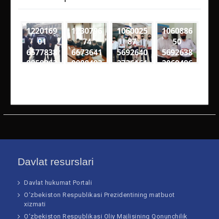
1220169
1230796
1060025
1060886
01
74
87
50
6577838
6673641
5692640
5692638
9850962
0088493
2736161
2069496
4
7
2
6
2290488
1600559
3352078
3274563
3972382
8342060
5047062
4818561
79184 n
46289 n
99951 n
60108 n
Davlat resurslari
Davlat hukumat Portali
O‘zbekiston Respublikasi Prezidentining matbuot
xizmati
O‘zbekiston Respublikasi Oliy Majlisining Qonunchilik