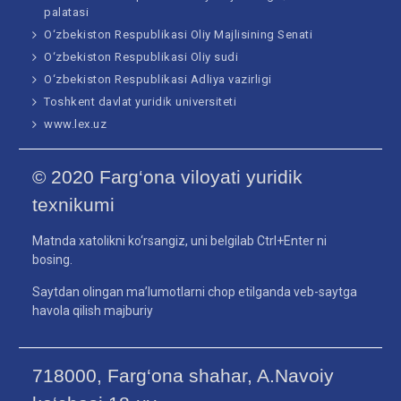
palatasi
O‘zbekiston Respublikasi Oliy Majlisining Senati
O‘zbekiston Respublikasi Oliy sudi
O‘zbekiston Respublikasi Adliya vazirligi
Toshkent davlat yuridik universiteti
www.lex.uz
© 2020 Farg‘ona viloyati yuridik
texnikumi
Matnda xatolikni ko‘rsangiz, uni belgilab Ctrl+Enter ni
bosing.
Saytdan olingan ma’lumotlarni chop etilganda veb-saytga
havola qilish majburiy
718000, Farg‘ona shahar, A.Navoiy