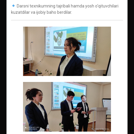
Darsni texnikumning tajribali hamda yosh o‘qituvchilari
kuzatdilar va ijobiy baho berdilar.