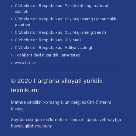
O‘zbekiston Respublikasi Prezidentining matbuot
xizmati
O‘zbekiston Respublikasi Oliy Majlisining Qonunchilik
palatasi
O‘zbekiston Respublikasi Oliy Majlisining Senati
O‘zbekiston Respublikasi Oliy sudi
O‘zbekiston Respublikasi Adliya vazirligi
Toshkent davlat yuridik universiteti
www.lex.uz
© 2020 Farg‘ona viloyati yuridik
texnikumi
Matnda xatolikni ko‘rsangiz, uni belgilab Ctrl+Enter ni
bosing.
Saytdan olingan ma’lumotlarni chop etilganda veb-saytga
havola qilish majburiy