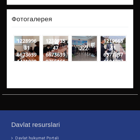
Фотогалерея
1228996
1230935
1219663
31
47
81
222-
6673639
6673639
6577837
1421828
9755161
1184297
9
4
6
5590477
4141727
4864539
2673314
8201925
0905476
10252 n
61205 n
64734 n
Davlat resurslari
Davlat hukumat Portali