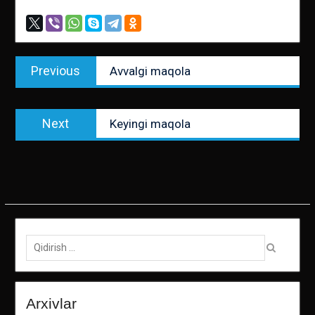
Post
Previous
Previous
Avvalgi maqola
menyusi
post:
Next
Next
Keyingi maqola
post:
Qidirish:
Arxivlar