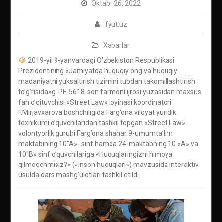
Oktabr 26, 2022
fyut.uz
Xabarlar
2019-yil 9-yanvardagi O’zbekiston Respublikasi
Prezidentining «Jamiyatda huquqiy ong va huquqiy
madaniyatni yuksaltirish tizimini tubdan takomillashtirish
to’g’risida»gi PF-5618-son farmoni ijrosi yuzasidan maxsus
fan o’qituvchisi «Street Law» loyihasi koordinatori
F.Mirjavxarova boshchiligida Farg’ona viloyat yuridik
texnikumi o’quvchilaridan tashkil topgan «Street Law»
volontyorlik guruhi Farg’ona shahar 9-umumta’lim
maktabining 10″A»- sinf hamda 24-maktabning 10 «A» va
10″B» sinf o’quvchilariga «Huquqlaringizni himoya
qilmoqchmisiz?» («Inson huquqlari») mavzusida interaktiv
usulda dars mashg’ulotlari tashkil etildi.