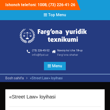
Skip
Ishonch telefoni: 1008; (73) 226-41-26
to
content
Top Menu
(73) 226-45-52
Navoiy ko`cha 18-uy
info@fyut.uz
Farg'ona shahar
Menu
Bosh sahifa
«Street Law» loyihasi
«Street Law» loyihasi