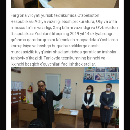
Fargʼona viloyati yuridik texnikumida Oʼzbekiston
Respublikasi Аdliya vazirligi, Bosh prokuratura, Oliy va oʼrta
maxsus taʼlim vazirligi, Xalq taʼlimi vazirldigi va Oʼzbekiston
Respublikasi Yoshlar ittifoqining 2019 yil 14 oktyabrdagi
qoʼshma qarorlari ijrosini taʼminlash maqsadida «Yoshlarda
korruptsiya va boshqa huquqbuzarliklarga qarshi
murosasizlik tuygʼusini shakllantirishga qaratilgan insholar
tanlovi» oʼtkazildi. Tanlovda texnikumning birinchi va
ikkinchi bosqich oʼquvchilari faol ishtirok etdilar.