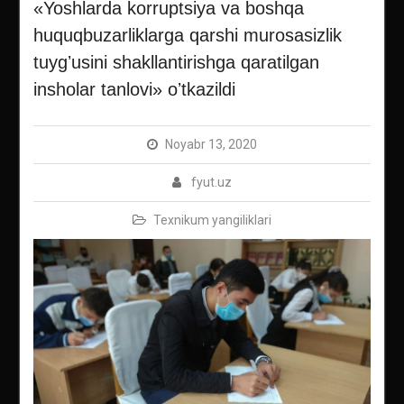
«Yoshlarda korruptsiya va boshqa
huquqbuzarliklarga qarshi murosasizlik
tuygʼusini shakllantirishga qaratilgan
insholar tanlovi» oʼtkazildi
Noyabr 13, 2020
fyut.uz
Texnikum yangiliklari