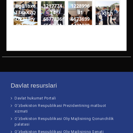
bgB1bxe
1217774
1228996
T3xaX7Q
14
31
kjhh
DkT71ry
6577836
6673639
9bIgkQj
6517631
1421828
18VQ
4
9
medium
2694594
5590477
4000333
2673314
73813 n
10252 n
Davlat resurslari
Davlat hukumat Portali
O‘zbekiston Respublikasi Prezidentining matbuot
xizmati
O‘zbekiston Respublikasi Oliy Majlisining Qonunchilik
palatasi
O‘zbekiston Respublikasi Oliy Majlisining Senati