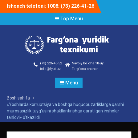
Skip
Ishonch telefoni: 1008; (73) 226-41-26
to
content
Top Menu
(73) 226-45-52
Navoiy ko`cha 18-uy
info@fyut.uz
Farg'ona shahar
Menu
Bosh sahifa
«Yoshlarda korruptsiya va boshqa huquqbuzarliklarga qarshi
murosasizlik tuygʼusini shakllantirishga qaratilgan insholar
tanlovi» oʼtkazildi