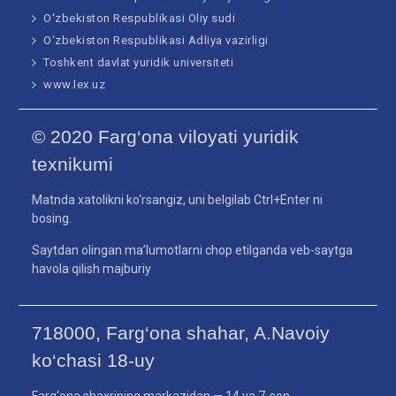
O‘zbekiston Respublikasi Oliy sudi
O‘zbekiston Respublikasi Adliya vazirligi
Toshkent davlat yuridik universiteti
www.lex.uz
© 2020 Farg‘ona viloyati yuridik
texnikumi
Matnda xatolikni ko‘rsangiz, uni belgilab Ctrl+Enter ni
bosing.
Saytdan olingan ma’lumotlarni chop etilganda veb-saytga
havola qilish majburiy
718000, Farg‘ona shahar, A.Navoiy
ko‘chasi 18-uy
Farg‘ona shaxrining markazidan — 14 va 7-son