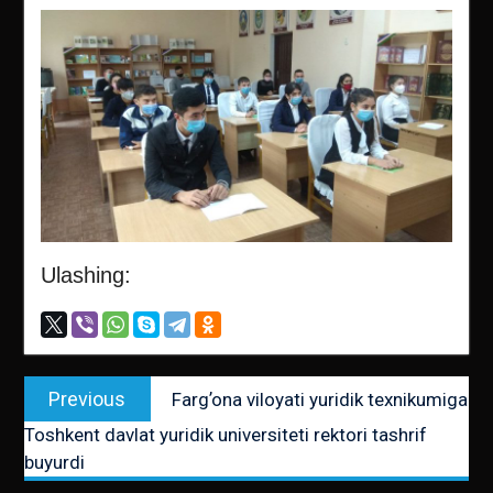
Ulashing:
Post
Previous
Previous
Fargʼona viloyati yuridik texnikumiga
menyusi
post:
Toshkent davlat yuridik universiteti rektori tashrif
buyurdi