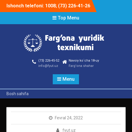
Skip
Ishonch telefoni: 1008; (73) 226-41-26
to
content
Top Menu
(73) 226-45-52
Navoiy ko`cha 18-uy
info@fyut.uz
Farg'ona shahar
Menu
Bosh sahifa
Fevral 24, 2022
fyut.uz