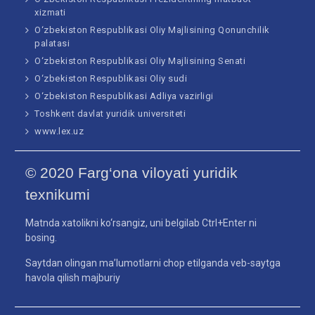
xizmati
O‘zbekiston Respublikasi Oliy Majlisining Qonunchilik
palatasi
O‘zbekiston Respublikasi Oliy Majlisining Senati
O‘zbekiston Respublikasi Oliy sudi
O‘zbekiston Respublikasi Adliya vazirligi
Toshkent davlat yuridik universiteti
www.lex.uz
© 2020 Farg‘ona viloyati yuridik
texnikumi
Matnda xatolikni ko‘rsangiz, uni belgilab Ctrl+Enter ni
bosing.
Saytdan olingan ma’lumotlarni chop etilganda veb-saytga
havola qilish majburiy