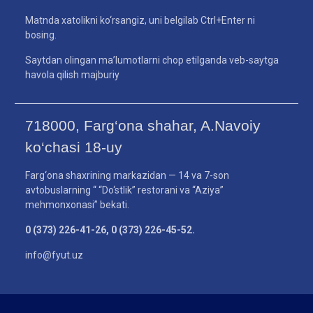
Matnda xatolikni ko‘rsangiz, uni belgilab Ctrl+Enter ni
bosing.
Saytdan olingan ma’lumotlarni chop etilganda veb-saytga
havola qilish majburiy
718000, Farg‘ona shahar, A.Navoiy
ko‘chasi 18-uy
Farg‘ona shaxrining markazidan — 14 va 7-son
avtobuslarning “ “Do‘stlik” restorani va “Aziya”
mehmonxonasi” bekati.
0 (373) 226-41-26, 0 (373) 226-45-52.
info@fyut.uz