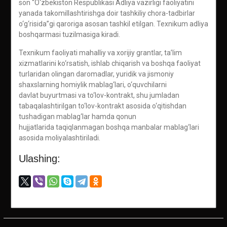
son “O‘zbekiston Respublikasi Adliya vazirligi faoliyatini
yanada takomillashtirishga doir tashkiliy chora-tadbirlar
o‘g‘risida”gi qaroriga asosan tashkil etilgan. Texnikum adliya
boshqarmasi tuzilmasiga kiradi.
Texnikum faoliyati mahalliy va xorijiy grantlar, ta’lim
xizmatlarini ko‘rsatish, ishlab chiqarish va boshqa faoliyat
turlaridan olingan daromadlar, yuridik va jismoniy
shaxslarning homiylik mablag‘lari, o‘quvchilarni
davlat buyurtmasi va to‘lov-kontrakt, shu jumladan
tabaqalashtirilgan to‘lov-kontrakt asosida o‘qitishdan
tushadigan mablag‘lar hamda qonun
hujjatlarida taqiqlanmagan boshqa manbalar mablag‘lari
asosida moliyalashtiriladi.
Ulashing: