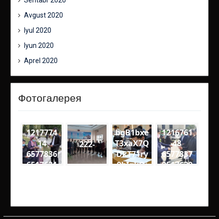
Avgust 2020
Iyul 2020
Iyun 2020
Aprel 2020
Фотогалерея
1217774
bgB1bxe
1216761
14
T3xaX7Q
48
222-
6577836
DkT71ry
6577837
6517631
9bIgkQj
9517630
4
18VQ
1
2694594
medium
1906141
4000333
2975788
73813 n
51652 n