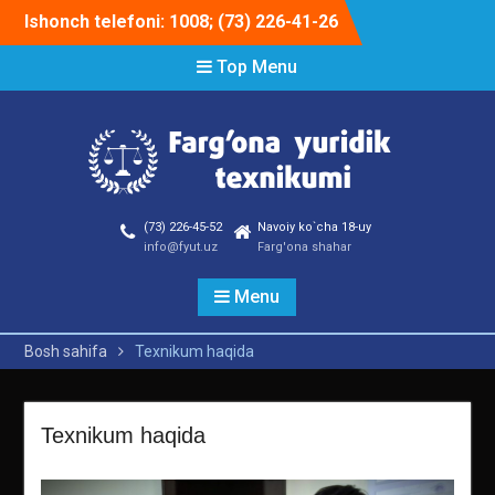
Skip
Ishonch telefoni: 1008; (73) 226-41-26
to
content
Top Menu
(73) 226-45-52
Navoiy ko`cha 18-uy
info@fyut.uz
Farg'ona shahar
Menu
Bosh sahifa
Texnikum haqida
Texnikum haqida