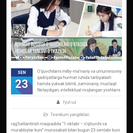
O‘quvchilarni milliy-ma’naviy va umuminsoniy
SEN
qadriyatlarga hurmat ruhida tarbiyalash
23
hamda yuksak bilimli, zamonaviy, mustaqil
fikrlaydigan, intellektual rivojlangan yoshlarni
fyut.uz
Texnikum yangiliklari
rag‘batlantirish maqsadida “1-oktabr – o‘qituvchi va
murabbiylar kuni” munosabati bilan bugun 23-sentabr kuni