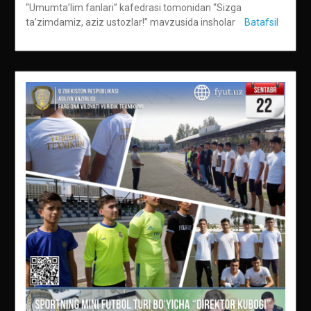
“Umumta’lim fanlari” kafedrasi tomonidan “Sizga
ta’zimdamiz, aziz ustozlar!” mavzusida insholar
Batafsil