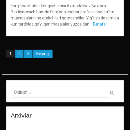
Farg’ona shahar kengashi raisi Axmadaliyev Baxrom
Baxtiyorovich hamda Farg’ona shahar professional ta’lim
muasasalarining etakchilari qatnashdilar. Yig’ilish davomida
kun tartibiga qo’yilgan masalalar yuzasidan
Batafsil
Maqolalar
2
3
Keyingi
1
bo‘yicha
harakatlanish
Qidirish:
Arxivlar