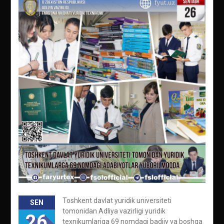
Toshkent davlat yuridik universiteti
SEN
tomonidan Adliya vazirligi yuridik
26
texnikumlariga 69 nomdagi badiiy va boshqa