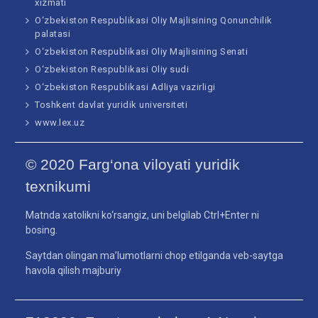
xizmati
O‘zbekiston Respublikasi Oliy Majlisining Qonunchilik
palatasi
O‘zbekiston Respublikasi Oliy Majlisining Senati
O‘zbekiston Respublikasi Oliy sudi
O‘zbekiston Respublikasi Adliya vazirligi
Toshkent davlat yuridik universiteti
www.lex.uz
© 2020 Farg‘ona viloyati yuridik
texnikumi
Matnda xatolikni ko‘rsangiz, uni belgilab Ctrl+Enter ni
bosing.
Saytdan olingan ma’lumotlarni chop etilganda veb-saytga
havola qilish majburiy