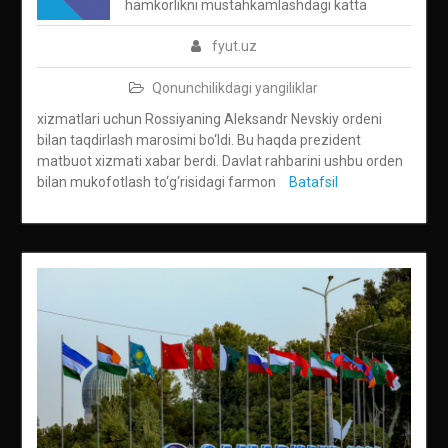
hamkorlikni mustahkamlashdagi katta
fyut.uz
Qonunchilikdagi yangiliklar
xizmatlari uchun Rossiyaning Aleksandr Nevskiy ordeni
bilan taqdirlash marosimi bo‘ldi. Bu haqda prezident
matbuot xizmati xabar berdi. Davlat rahbarini ushbu orden
bilan mukofotlash to‘g‘risidagi farmon
Batafsil