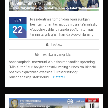
Prezidentimiz tomonidan ilgari surilgan
SEN
beshta muhim tashabbus ijrosini ta’minlash,
22
oʻquvchi-yoshlar oʻrtasida sog’lom turmush
tarzini targ’ib qilish hamda o’quvchilarning
fyut.uz
Texnikum yangiliklari
bo’sh vaqtlarini mazmunli o’tkazish maqsadida sportning
“Mini futbol” turi boʻyicha texnikumning birinchi va ikkinchi
bosqich oʻquvchilari oʻrtasida “Direktor kubogi”
musobaqasiga start berildi.
Batafsil