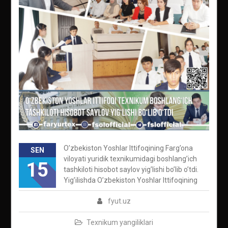
O’zbekiston Yoshlar Ittifoqining Farg’ona
SEN
viloyati yuridik texnikumidagi boshlang’ich
15
tashkiloti hisobot saylov yig’lishi bo’lib o’tdi.
Yig’ilishda O’zbekiston Yoshlar Ittifoqining
fyut.uz
Texnikum yangiliklari