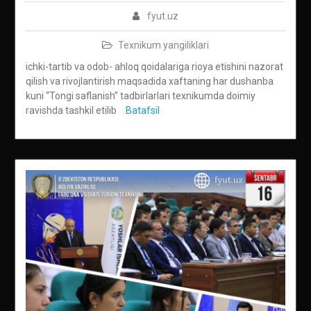
fyut.uz
Texnikum yangiliklari
ichki-tartib va odob- ahloq qoidalariga rioya etishini nazorat
qilish va rivojlantirish maqsadida xaftaning har dushanba
kuni “Tongi saflanish” tadbirlarlari texnikumda doimiy
ravishda tashkil etilib
Batafsil