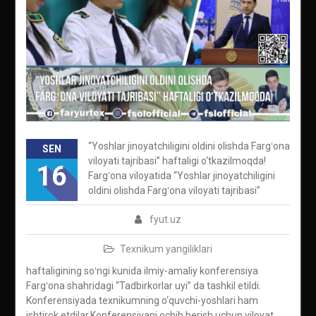
“Yoshlar jinoyatchiligini oldini olishda Fargʻona
SEN
viloyati tajribasi” haftaligi o‘tkazilmoqda!
16
Fargʻona viloyatida “Yoshlar jinoyatchiligini
oldini olishda Fargʻona viloyati tajribasi”
fyut.uz
Texnikum yangiliklari
haftaligining soʻngi kunida ilmiy-amaliy konferensiya
Fargʻona shahridagi “Tadbirkorlar uyi” da tashkil etildi.
Konferensiyada texnikumning o‘quvchi-yoshlari ham
ishtirok etdilar.Konferensiyani ochib berish uchun viloyat