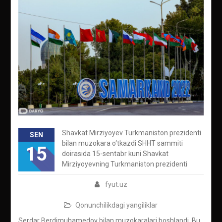
Shavkat Mirziyoyev Turkmaniston prezidenti
SEN
bilan muzokara o‘tkazdi SHHT sammiti
15
doirasida 15-sentabr kuni Shavkat
Mirziyoyevning Turkmaniston prezidenti
fyut.uz
Qonunchilikdagi yangiliklar
Serdar Berdimuhamedov bilan muzokaralari boshlandi. Bu