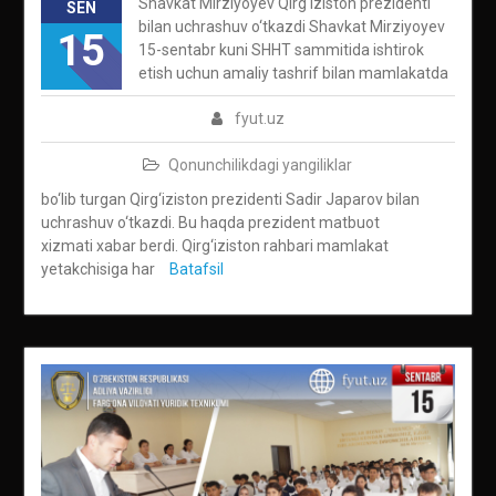
Shavkat Mirziyoyev Qirg‘iziston prezidenti
SEN
bilan uchrashuv o‘tkazdi Shavkat Mirziyoyev
15
15-sentabr kuni SHHT sammitida ishtirok
etish uchun amaliy tashrif bilan mamlakatda
fyut.uz
Qonunchilikdagi yangiliklar
bo‘lib turgan Qirg‘iziston prezidenti Sadir Japarov bilan
uchrashuv o‘tkazdi. Bu haqda prezident matbuot
xizmati xabar berdi. Qirg‘iziston rahbari mamlakat
yetakchisiga har
Batafsil