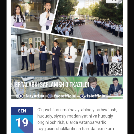
O’quvchilarni ma’naviy-ahloqiy tarbiyalash,
SEN
huquqiy, siyosiy madaniyatini va huquqiy
19
ongini oshirish, ularda vatanparvarlik
tuyg’usini shakllantirish hamda texnikum