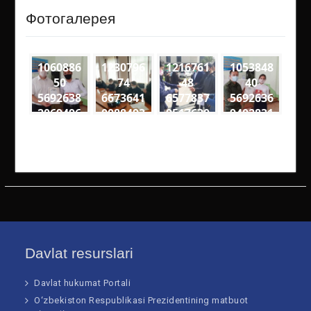
Фотогалерея
1060886
1230796
1216761
1053848
50
74
48
40
5692638
6673641
6577837
5692636
2069496
0088493
9517630
9402831
6
7
1
2
3274563
1600559
1906141
1389795
4818561
8342060
2975788
8136593
60108 n
46289 n
51652 n
62468 n
Davlat resurslari
Davlat hukumat Portali
O‘zbekiston Respublikasi Prezidentining matbuot