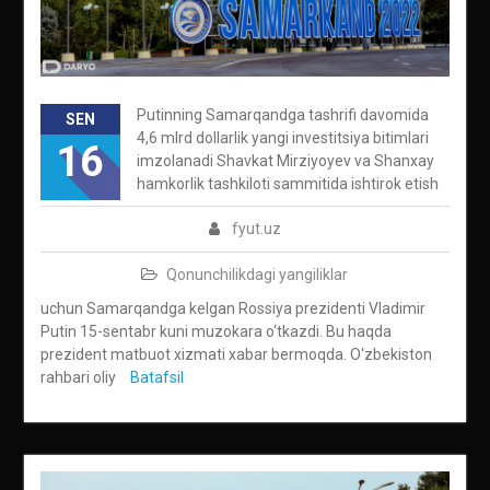
Putinning Samarqandga tashrifi davomida
SEN
4,6 mlrd dollarlik yangi investitsiya bitimlari
16
imzolanadi Shavkat Mirziyoyev va Shanxay
hamkorlik tashkiloti sammitida ishtirok etish
fyut.uz
Qonunchilikdagi yangiliklar
uchun Samarqandga kelgan Rossiya prezidenti Vladimir
Putin 15-sentabr kuni muzokara o‘tkazdi. Bu haqda
prezident matbuot xizmati xabar bermoqda. O‘zbekiston
rahbari oliy
Batafsil