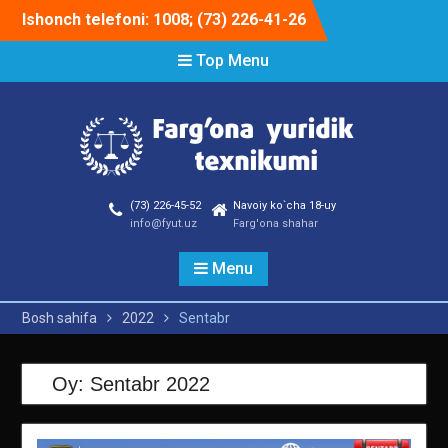
Skip
Ishonch telefoni: 1008; (73) 226-41-26
to
content
Top Menu
(73) 226-45-52
Navoiy ko`cha 18-uy
info@fyut.uz
Farg'ona shahar
Menu
Bosh sahifa
2022
Sentabr
Oy:
Sentabr 2022