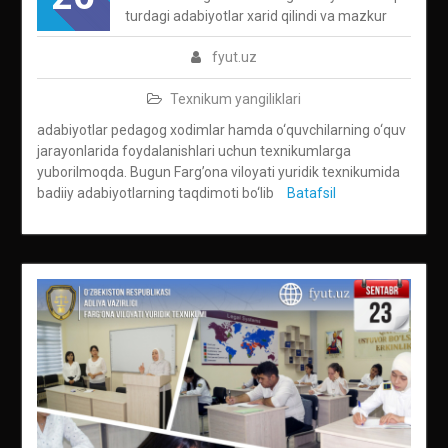
turdagi adabiyotlar xarid qilindi va mazkur
fyut.uz
Texnikum yangiliklari
adabiyotlar pedagog xodimlar hamda o‘quvchilarning o‘quv
jarayonlarida foydalanishlari uchun texnikumlarga
yuborilmoqda. Bugun Farg’ona viloyati yuridik texnikumida
badiiy adabiyotlarning taqdimoti bo‘lib
Batafsil