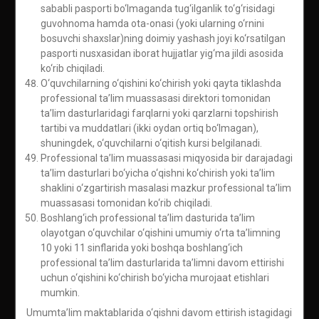
sababli pasporti bo‘lmaganda tug‘ilganlik to‘g‘risidagi
guvohnoma hamda ota-onasi (yoki ularning o‘rnini
bosuvchi shaxslar)ning doimiy yashash joyi ko‘rsatilgan
pasporti nusxasidan iborat hujjatlar yig‘ma jildi asosida
ko‘rib chiqiladi.
O‘quvchilarning o‘qishini ko‘chirish yoki qayta tiklashda
professional ta’lim muassasasi direktori tomonidan
ta’lim dasturlaridagi farqlarni yoki qarzlarni topshirish
tartibi va muddatlari (ikki oydan ortiq bo‘lmagan),
shuningdek, o‘quvchilarni o‘qitish kursi belgilanadi.
Professional ta’lim muassasasi miqyosida bir darajadagi
ta’lim dasturlari bo‘yicha o‘qishni ko‘chirish yoki ta’lim
shaklini o‘zgartirish masalasi mazkur professional ta’lim
muassasasi tomonidan ko‘rib chiqiladi.
Boshlang‘ich professional ta’lim dasturida ta’lim
olayotgan o‘quvchilar o‘qishini umumiy o‘rta ta’limning
10 yoki 11 sinflarida yoki boshqa boshlang‘ich
professional ta’lim dasturlarida ta’limni davom ettirishi
uchun o‘qishini ko‘chirish bo‘yicha murojaat etishlari
mumkin.
Umumta’lim maktablarida o‘qishni davom ettirish istagidagi