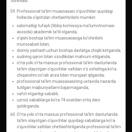
oshiriladi.
Professional ta’lim muassasasi o‘quvchilari quyidagi
hollarda o‘qishdan chetlashtirilishi mumkin:
salomatligi tufayli (tibbiy komissiya ma’lumotnomasi
asosida) akademik ta’til olganda;
o‘qishi boshqa ta’lim muassasasiga ko‘chirilishi
munosabati bilan;
doimiy yashash uchun boshqa davlatga chiqib ketganda;
sudning qarori bilan ozodlikdan mahrum etilganda;
o‘rta yoki o‘rta maxsus professional ta’lim dasturlarida
ta’lim olayotgan o‘quvchilar safidan o‘z xohishiga ko‘ra
chiqarishni so‘rab ariza bilan murojaat qilganda;
professional ta’lim muassasasining ustavida nazarda
tutilgan majburiyatlarni bajarmaganda;
vafot etganligi sababli;
uzrsiz sabablarga ko‘ra 74 soatdan ortiq dars
qoldirganda.
O‘rta yoki o‘rta maxsus professional ta’lim dasturlarida
ta’lim olayotgan o‘quvchilar quyidagi sabablarga ko‘ra
o‘quvchilar safidan chetlashtirilganda professional ta’lim