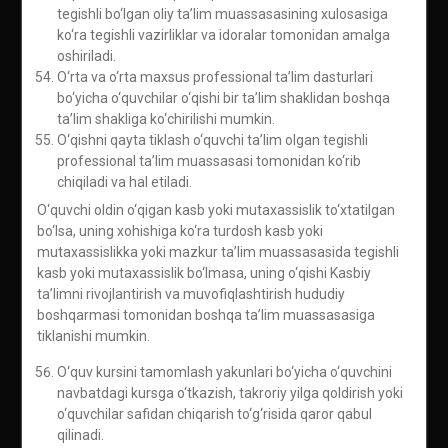
tegishli bo‘lgan oliy ta’lim muassasasining xulosasiga
ko‘ra tegishli vazirliklar va idoralar tomonidan amalga
oshiriladi.
O‘rta va o‘rta maxsus professional ta’lim dasturlari
bo‘yicha o‘quvchilar o‘qishi bir ta’lim shaklidan boshqa
ta’lim shakliga ko‘chirilishi mumkin.
O‘qishni qayta tiklash o‘quvchi ta’lim olgan tegishli
professional ta’lim muassasasi tomonidan ko‘rib
chiqiladi va hal etiladi.
O‘quvchi oldin o‘qigan kasb yoki mutaxassislik to‘xtatilgan
bo‘lsa, uning xohishiga ko‘ra turdosh kasb yoki
mutaxassislikka yoki mazkur ta’lim muassasasida tegishli
kasb yoki mutaxassislik bo‘lmasa, uning o‘qishi Kasbiy
ta’limni rivojlantirish va muvofiqlashtirish hududiy
boshqarmasi tomonidan boshqa ta’lim muassasasiga
tiklanishi mumkin.
O‘quv kursini tamomlash yakunlari bo‘yicha o‘quvchini
navbatdagi kursga o‘tkazish, takroriy yilga qoldirish yoki
o‘quvchilar safidan chiqarish to‘g‘risida qaror qabul
qilinadi.