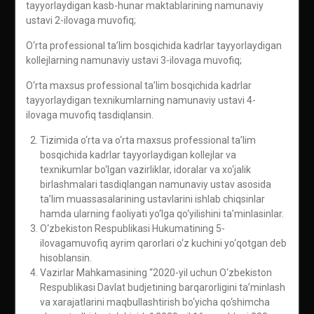
tayyorlaydigan kasb-hunar maktablarining namunaviy
ustavi 2-ilovaga muvofiq;
O‘rta professional ta’lim bosqichida kadrlar tayyorlaydigan
kollejlarning namunaviy ustavi 3-ilovaga muvofiq;
O‘rta maxsus professional ta’lim bosqichida kadrlar
tayyorlaydigan texnikumlarning namunaviy ustavi 4-
ilovaga muvofiq tasdiqlansin.
Tizimida o‘rta va o‘rta maxsus professional ta’lim
bosqichida kadrlar tayyorlaydigan kollejlar va
texnikumlar bo‘lgan vazirliklar, idoralar va xo‘jalik
birlashmalari tasdiqlangan namunaviy ustav asosida
ta’lim muassasalarining ustavlarini ishlab chiqsinlar
hamda ularning faoliyati yo‘lga qo‘yilishini ta’minlasinlar.
O‘zbekiston Respublikasi Hukumatining 5-
ilovagamuvofiq ayrim qarorlari o‘z kuchini yo‘qotgan deb
hisoblansin.
Vazirlar Mahkamasining “2020-yil uchun O‘zbekiston
Respublikasi Davlat budjetining barqarorligini ta’minlash
va xarajatlarini maqbullashtirish bo‘yicha qo‘shimcha