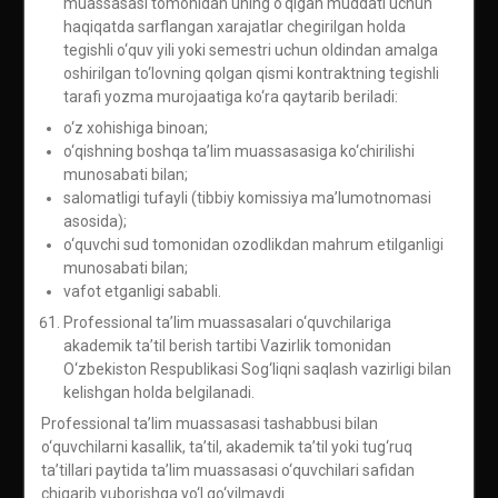
muassasasi tomonidan uning o‘qigan muddati uchun
haqiqatda sarflangan xarajatlar chegirilgan holda
tegishli o‘quv yili yoki semestri uchun oldindan amalga
oshirilgan to‘lovning qolgan qismi kontraktning tegishli
tarafi yozma murojaatiga ko‘ra qaytarib beriladi:
o‘z xohishiga binoan;
o‘qishning boshqa ta’lim muassasasiga ko‘chirilishi
munosabati bilan;
salomatligi tufayli (tibbiy komissiya ma’lumotnomasi
asosida);
o‘quvchi sud tomonidan ozodlikdan mahrum etilganligi
munosabati bilan;
vafot etganligi sababli.
Professional ta’lim muassasalari o‘quvchilariga
akademik ta’til berish tartibi Vazirlik tomonidan
O‘zbekiston Respublikasi Sog‘liqni saqlash vazirligi bilan
kelishgan holda belgilanadi.
Professional ta’lim muassasasi tashabbusi bilan
o‘quvchilarni kasallik, ta’til, akademik ta’til yoki tug‘ruq
ta’tillari paytida ta’lim muassasasi o‘quvchilari safidan
chiqarib yuborishga yo‘l qo‘yilmaydi.