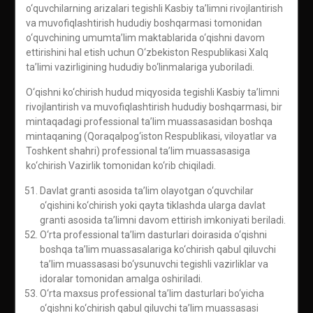
o‘quvchilarning arizalari tegishli Kasbiy ta’limni rivojlantirish
va muvofiqlashtirish hududiy boshqarmasi tomonidan
o‘quvchining umumta’lim maktablarida o‘qishni davom
ettirishini hal etish uchun O‘zbekiston Respublikasi Xalq
ta’limi vazirligining hududiy bo‘linmalariga yuboriladi.
O‘qishni ko‘chirish hudud miqyosida tegishli Kasbiy ta’limni
rivojlantirish va muvofiqlashtirish hududiy boshqarmasi, bir
mintaqadagi professional ta’lim muassasasidan boshqa
mintaqaning (Qoraqalpog‘iston Respublikasi, viloyatlar va
Toshkent shahri) professional ta’lim muassasasiga
ko‘chirish Vazirlik tomonidan ko‘rib chiqiladi.
Davlat granti asosida ta’lim olayotgan o‘quvchilar
o‘qishini ko‘chirish yoki qayta tiklashda ularga davlat
granti asosida ta’limni davom ettirish imkoniyati beriladi.
O‘rta professional ta’lim dasturlari doirasida o‘qishni
boshqa ta’lim muassasalariga ko‘chirish qabul qiluvchi
ta’lim muassasasi bo‘ysunuvchi tegishli vazirliklar va
idoralar tomonidan amalga oshiriladi.
O‘rta maxsus professional ta’lim dasturlari bo‘yicha
o‘qishni ko‘chirish qabul qiluvchi ta’lim muassasasi