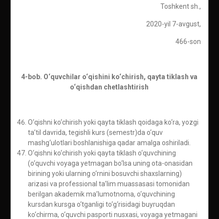
Toshkent sh.,
2020-yil 7-avgust,
466-son
4-bob. O‘quvchilar o‘qishini ko‘chirish, qayta tiklash va
o‘qishdan chetlashtirish
O‘qishni ko‘chirish yoki qayta tiklash qoidaga ko‘ra, yozgi
ta’til davrida, tegishli kurs (semestr)da o‘quv
mashg‘ulotlari boshlanishiga qadar amalga oshiriladi.
O‘qishni ko‘chirish yoki qayta tiklash o‘quvchining
(o‘quvchi voyaga yetmagan bo‘lsa uning ota-onasidan
birining yoki ularning o‘rnini bosuvchi shaxslarning)
arizasi va professional ta’lim muassasasi tomonidan
berilgan akademik ma’lumotnoma, o‘quvchining
kursdan kursga o‘tganligi to‘g‘risidagi buyruqdan
ko‘chirma, o‘quvchi pasporti nusxasi, voyaga yetmagani