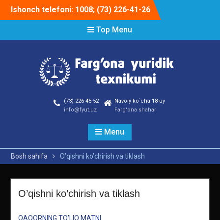
Skip
Ishonch telefoni: 1008; (73) 226-41-26
to
content
Top Menu
(73) 226-45-52
Navoiy ko`cha 18-uy
info@fyut.uz
Farg'ona shahar
Menu
Bosh sahifa
O’qishni ko’chirish va tiklash
O’qishni ko’chirish va tiklash
QAQORNING TO’LIQ MATNI