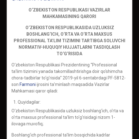
O‘ZBEKISTON RESPUBLIKASI VAZIRLAR
MAHKAMASINING
QARORI
O‘ZBEKISTON RESPUBLIKASIDA UZLUKSIZ
BOSHLANG‘ICH, O‘RTA VA O‘RTA MAXSUS
PROFESSIONAL TA’LIM TIZIMINI TARTIBGA SOLUVCHI
NORMATIV-HUQUQIY HUJJATLARNI TASDIQLASH
TO‘G‘RISIDA
O‘zbekiston Respublikasi Prezidentining “Professional
ta’lim tizimini yanada takomillashtirishga doir qo‘shimcha
chora-tadbirlar to‘g‘risida” 2019-yil 6-sentabrdagi PF-5812-
son
Farmoni
ijrosini ta’minlash maqsadida Vazirlar
Mahkamasi qaror qiladi:
Quyidagilar:
O‘zbekiston Respublikasida uzluksiz boshlang‘ich, o‘rta va
o‘rta maxsus professional ta’lim to‘g‘risidagi nizom 1-
ilovaga muvofiq;
Boshlang‘ich professional ta’lim bosqichida kadrlar