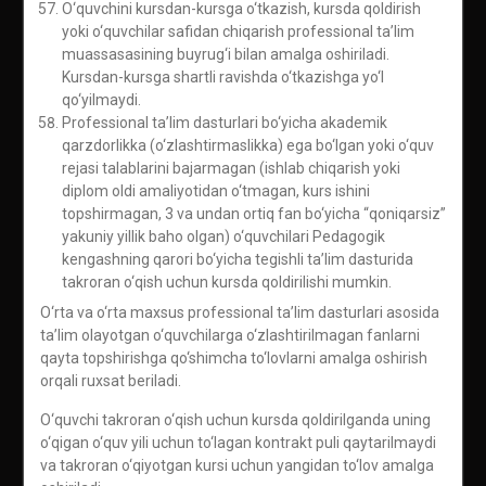
O‘quvchini kursdan-kursga o‘tkazish, kursda qoldirish
yoki o‘quvchilar safidan chiqarish professional ta’lim
muassasasining buyrug‘i bilan amalga oshiriladi.
Kursdan-kursga shartli ravishda o‘tkazishga yo‘l
qo‘yilmaydi.
Professional ta’lim dasturlari bo‘yicha akademik
qarzdorlikka (o‘zlashtirmaslikka) ega bo‘lgan yoki o‘quv
rejasi talablarini bajarmagan (ishlab chiqarish yoki
diplom oldi amaliyotidan o‘tmagan, kurs ishini
topshirmagan, 3 va undan ortiq fan bo‘yicha “qoniqarsiz”
yakuniy yillik baho olgan) o‘quvchilari Pedagogik
kengashning qarori bo‘yicha tegishli ta’lim dasturida
takroran o‘qish uchun kursda qoldirilishi mumkin.
O‘rta va o‘rta maxsus professional ta’lim dasturlari asosida
ta’lim olayotgan o‘quvchilarga o‘zlashtirilmagan fanlarni
qayta topshirishga qo‘shimcha to‘lovlarni amalga oshirish
orqali ruxsat beriladi.
O‘quvchi takroran o‘qish uchun kursda qoldirilganda uning
o‘qigan o‘quv yili uchun to‘lagan kontrakt puli qaytarilmaydi
va takroran o‘qiyotgan kursi uchun yangidan to‘lov amalga