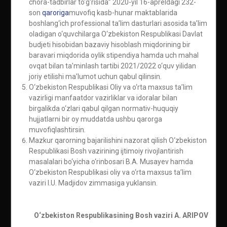
chora-tadbirlar to‘g‘risida” 2020-yil 16-apreldagi 232-
son
qaroriga
muvofiq kasb-hunar maktablarida
boshlang‘ich professional ta’lim dasturlari asosida ta’lim
oladigan o‘quvchilarga O‘zbekiston Respublikasi Davlat
budjeti hisobidan bazaviy hisoblash miqdorining bir
baravari miqdorida oylik stipendiya hamda uch mahal
ovqat bilan ta’minlash tartibi 2021/2022 o‘quv yilidan
joriy etilishi ma’lumot uchun qabul qilinsin.
O‘zbekiston Respublikasi Oliy va o‘rta maxsus ta’lim
vazirligi manfaatdor vazirliklar va idoralar bilan
birgalikda o‘zlari qabul qilgan normativ-huquqiy
hujjatlarni bir oy muddatda ushbu qarorga
muvofiqlashtirsin.
Mazkur qarorning bajarilishini nazorat qilish O‘zbekiston
Respublikasi Bosh vazirining ijtimoiy rivojlantirish
masalalari bo‘yicha o‘rinbosari B.A. Musayev hamda
O‘zbekiston Respublikasi oliy va o‘rta maxsus ta’lim
vaziri I.U. Madjidov zimmasiga yuklansin.
O‘zbekiston Respublikasining Bosh vaziri A. ARIPOV