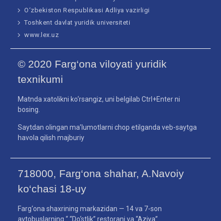
O‘zbekiston Respublikasi Adliya vazirligi
Toshkent davlat yuridik universiteti
www.lex.uz
© 2020 Farg‘ona viloyati yuridik
texnikumi
Matnda xatolikni ko‘rsangiz, uni belgilab Ctrl+Enter ni
bosing.
Saytdan olingan ma’lumotlarni chop etilganda veb-saytga
havola qilish majburiy
718000, Farg‘ona shahar, A.Navoiy
ko‘chasi 18-uy
Farg‘ona shaxrining markazidan — 14 va 7-son
avtobuslarning “ “Do‘stlik” restorani va “Aziya”