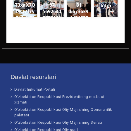
T3xaX7Q
87
31
kjhh
DkT71ry
5692640
6673639
9bIgkQj
2736161
1421828
18VQ
2
9
medium
3352078
5590477
5047062
2673314
99951 n
10252 n
Davlat resurslari
Davlat hukumat Portali
O‘zbekiston Respublikasi Prezidentining matbuot
xizmati
O‘zbekiston Respublikasi Oliy Majlisining Qonunchilik
palatasi
O‘zbekiston Respublikasi Oliy Majlisining Senati
O‘zbekiston Respublikasi Oliy sudi