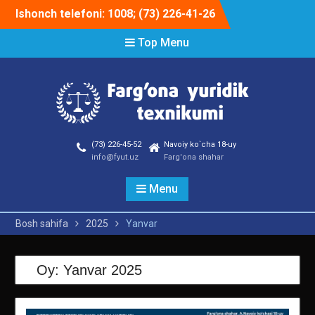
Skip
Ishonch telefoni: 1008; (73) 226-41-26
to
content
Top Menu
(73) 226-45-52
Navoiy ko`cha 18-uy
info@fyut.uz
Farg'ona shahar
Menu
Bosh sahifa
2025
Yanvar
Oy:
Yanvar 2025