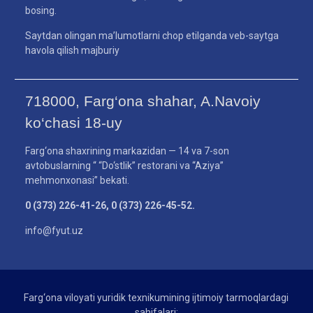
bosing.
Saytdan olingan ma’lumotlarni chop etilganda veb-saytga
havola qilish majburiy
718000, Farg‘ona shahar, A.Navoiy
ko‘chasi 18-uy
Farg‘ona shaxrining markazidan — 14 va 7-son
avtobuslarning “ “Do‘stlik” restorani va “Aziya”
mehmonxonasi” bekati.
0 (373) 226-41-26, 0 (373) 226-45-52.
info@fyut.uz
Farg‘ona viloyati yuridik texnikumining ijtimoiy tarmoqlardagi
sahifalari: