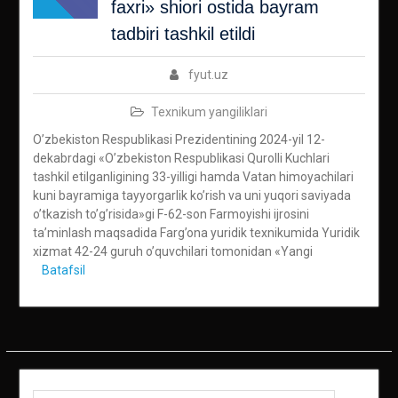
faxri» shiori ostida bayram
tadbiri tashkil etildi
fyut.uz
Texnikum yangiliklari
O’zbekiston Respublikasi Prezidentining 2024-yil 12-
dekabrdagi «O’zbekiston Respublikasi Qurolli Kuchlari
tashkil etilganligining 33-yilligi hamda Vatan himoyachilari
kuni bayramiga tayyorgarlik ko’rish va uni yuqori saviyada
o’tkazish to’g’risida»gi F-62-son Farmoyishi ijrosini
ta’minlash maqsadida Farg’ona yuridik texnikumida Yuridik
xizmat 42-24 guruh o’quvchilari tomonidan «Yangi
Batafsil
Qidirish: