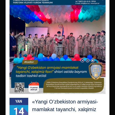
«Yangi O’zbekiston armiyasi-
YAN
14
mamlakat tayanchi, xalqimiz