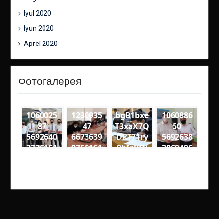
Iyul 2020
Iyun 2020
Aprel 2020
Фотогалерея
1060025
1230935
bgB1bxe
1060886
87
47
T3xaX7Q
50
5692640
6673639
DkT71ry
5692638
2736161
9755161
9bIgkQj
2069496
2
4
18VQ
6
3352078
4141727
medium
3274563
5047062
8201925
4818561
99951 n
61205 n
60108 n