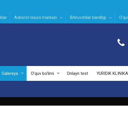
klar
Axborot resurs markazi
Bitiruvchilar bandligi
O‘quv
Galereya
O’quv bo’limi
Onlayn test
YURIDIK KLINIKA