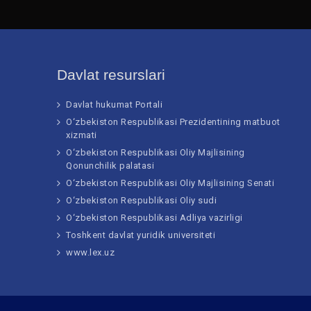
Davlat resurslari
Davlat hukumat Portali
O‘zbekiston Respublikasi Prezidentining matbuot
xizmati
O‘zbekiston Respublikasi Oliy Majlisining
Qonunchilik palatasi
O‘zbekiston Respublikasi Oliy Majlisining Senati
O‘zbekiston Respublikasi Oliy sudi
O‘zbekiston Respublikasi Adliya vazirligi
Toshkent davlat yuridik universiteti
www.lex.uz