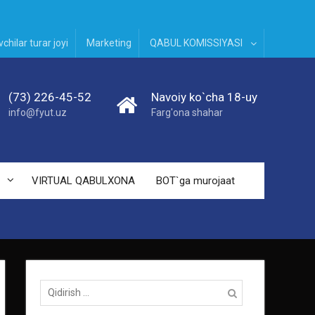
chilar turar joyi
Marketing
QABUL KOMISSIYASI
(73) 226-45-52
Navoiy ko`cha 18-uy
info@fyut.uz
Farg'ona shahar
VIRTUAL QABULXONA
BOT`ga murojaat
Qidirish: