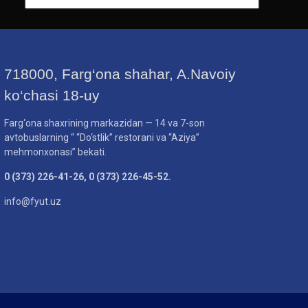
718000, Farg‘ona shahar, A.Navoiy
ko‘chasi 18-uy
Farg‘ona shaxrining markazidan — 14 va 7-son
avtobuslarning “ “Do‘stlik” restorani va “Aziya”
mehmonxonasi” bekati.
0 (373) 226-41-26, 0 (373) 226-45-52.
info@fyut.uz