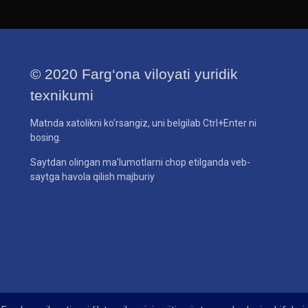
© 2020 Farg‘ona viloyati yuridik
texnikumi
Matnda xatolikni ko‘rsangiz, uni belgilab Ctrl+Enter ni
bosing.
Saytdan olingan ma’lumotlarni chop etilganda veb-
saytga havola qilish majburiy