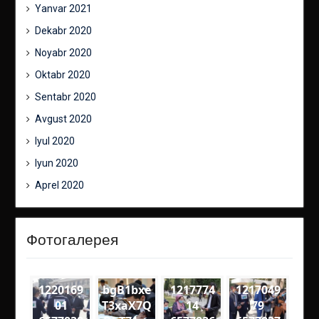
Yanvar 2021
Dekabr 2020
Noyabr 2020
Oktabr 2020
Sentabr 2020
Avgust 2020
Iyul 2020
Iyun 2020
Aprel 2020
Фотогалерея
1220169
bgB1bxe
1217774
1217049
01
T3xaX7Q
14
79