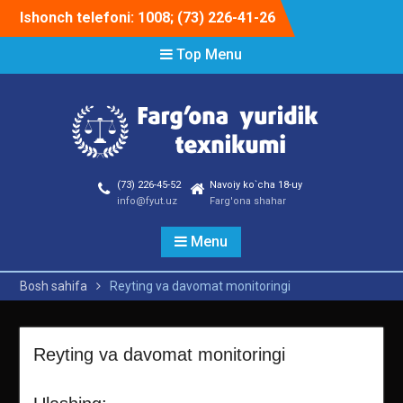
Skip
Ishonch telefoni: 1008; (73) 226-41-26
to
content
Top Menu
(73) 226-45-52
Navoiy ko`cha 18-uy
info@fyut.uz
Farg'ona shahar
Menu
Bosh sahifa
Reyting va davomat monitoringi
Reyting va davomat monitoringi