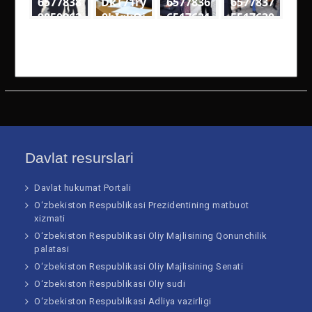
6577838
DkT71ry
6577836
6577837
9850962
9bIgkQj
6517631
5517630
4
18VQ
4
5
2290488
medium
2694594
7932638
3972382
4000333
0320066
79184 n
73813 n
74281 n
Davlat resurslari
Davlat hukumat Portali
O‘zbekiston Respublikasi Prezidentining matbuot
xizmati
O‘zbekiston Respublikasi Oliy Majlisining Qonunchilik
palatasi
O‘zbekiston Respublikasi Oliy Majlisining Senati
O‘zbekiston Respublikasi Oliy sudi
O‘zbekiston Respublikasi Adliya vazirligi