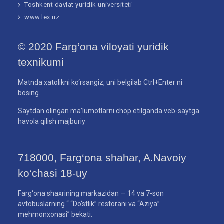
Toshkent davlat yuridik universiteti
www.lex.uz
© 2020 Farg‘ona viloyati yuridik
texnikumi
Matnda xatolikni ko‘rsangiz, uni belgilab Ctrl+Enter ni
bosing.
Saytdan olingan ma’lumotlarni chop etilganda veb-saytga
havola qilish majburiy
718000, Farg‘ona shahar, A.Navoiy
ko‘chasi 18-uy
Farg‘ona shaxrining markazidan — 14 va 7-son
avtobuslarning “ “Do‘stlik” restorani va “Aziya”
mehmonxonasi” bekati.