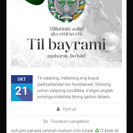
Til-xalqning, millatning eng buyuk
OKT
qadryatlaridan biri hisoblanadi. SHuning
21
uchun xalqning ozodlikka, o’zligini anglab
yetishga intilishda tilning qadrini tiklash,
fyut.uz
Texnikum yangiliklari
nufuzini yanada oshirish muhum o’rin tutadi.
O’zbek tili