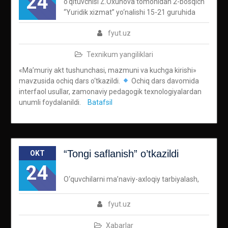
24
o‘qituvchisi Z.Oxunova tomonidan 2-bosqich
“Yuridik xizmat” yo‘nalishi 15-21 guruhida
fyut.uz
Texnikum yangiliklari
«Ma’muriy akt tushunchasi, mazmuni va kuchga kirishi»
mavzusida ochiq dars o‘tkazildi.
Ochiq dars davomida
interfaol usullar, zamonaviy pedagogik texnologiyalardan
unumli foydalanildi.
Batafsil
“Tongi saflanish” o’tkazildi
OKT
24
O‘quvchilarni ma’naviy-axloqiy tarbiyalash,
fyut.uz
Xabarlar