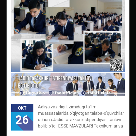
Adliya vazirligi tizimidagi ta’lim
OKT
muassasalarida o‘qiyotgan talaba-o‘quvchilar
26
uchun «Jadid tafakkuri» stipendiyasi tanlovi
bo‘lib o‘tdi. ESSE MAVZULARI Texnikumlar va