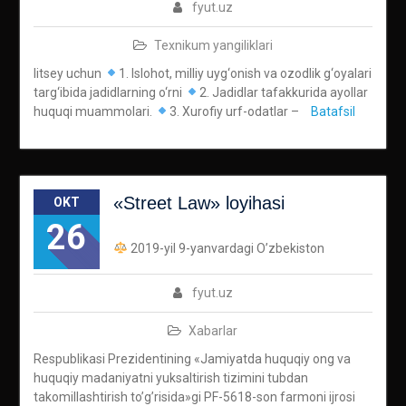
fyut.uz
Texnikum yangiliklari
litsey uchun
1. Islohot, milliy uyg‘onish va ozodlik g‘oyalari
targ‘ibida jadidlarning o‘rni
2. Jadidlar tafakkurida ayollar
huquqi muammolari.
3. Xurofiy urf-odatlar –
Batafsil
«Street Law» loyihasi
OKT
26
2019-yil 9-yanvardagi O’zbekiston
fyut.uz
Xabarlar
Respublikasi Prezidentining «Jamiyatda huquqiy ong va
huquqiy madaniyatni yuksaltirish tizimini tubdan
takomillashtirish to’g’risida»gi PF-5618-son farmoni ijrosi