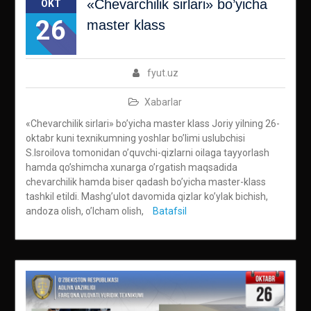
«Chevarchilik sirlari» bo’yicha
OKT
26
master klass
fyut.uz
Xabarlar
«Chevarchilik sirlari» bo’yicha master klass Joriy yilning 26-
oktabr kuni texnikumning yoshlar bo’limi uslubchisi
S.Isroilova tomonidan o’quvchi-qizlarni oilaga tayyorlash
hamda qo’shimcha xunarga o’rgatish maqsadida
chevarchilik hamda biser qadash bo’yicha master-klass
tashkil etildi. Mashg’ulot davomida qizlar ko’ylak bichish,
andoza olish, o’lcham olish,
Batafsil