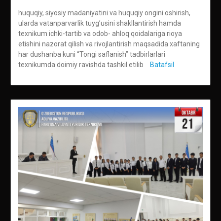
huquqiy, siyosiy madaniyatini va huquqiy ongini oshirish,
ularda vatanparvarlik tuyg’usini shakllantirish hamda
texnikum ichki-tartib va odob- ahloq qoidalariga rioya
etishini nazorat qilish va rivojlantirish maqsadida xaftaning
har dushanba kuni “Tongi saflanish” tadbirlarlari
texnikumda doimiy ravishda tashkil etilib
Batafsil