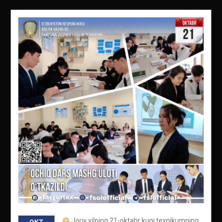
Joriy yilning 21-oktabr kuni texnikumning