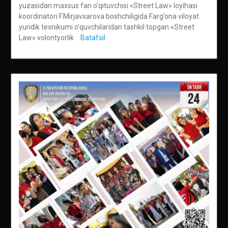
yuzasidan maxsus fan o’qituvchisi «Street Law» loyihasi
koordinatori F.Mirjavxarova boshchiligida Farg’ona viloyat
yuridik texnikumi o’quvchilaridan tashkil topgan «Street
Law» volontyorlik
Batafsil