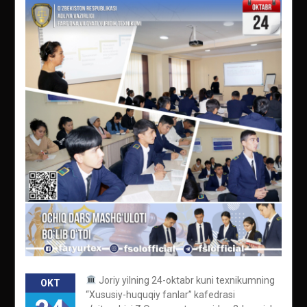
Joriy yilning 24-oktabr kuni texnikumning
OKT
“Xususiy-huquqiy fanlar” kafedrasi