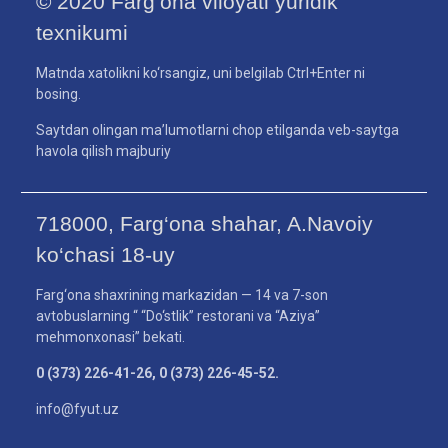
© 2020 Farg‘ona viloyati yuridik
texnikumi
Matnda xatolikni ko‘rsangiz, uni belgilab Ctrl+Enter ni
bosing.
Saytdan olingan ma’lumotlarni chop etilganda veb-saytga
havola qilish majburiy
718000, Farg‘ona shahar, A.Navoiy
ko‘chasi 18-uy
Farg‘ona shaxrining markazidan — 14 va 7-son
avtobuslarning “ “Do‘stlik” restorani va “Aziya”
mehmonxonasi” bekati.
0 (373) 226-41-26, 0 (373) 226-45-52.
info@fyut.uz