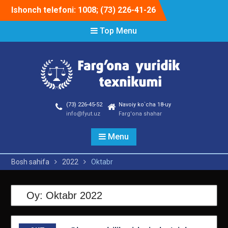
Skip
Ishonch telefoni: 1008; (73) 226-41-26
to
content
Top Menu
(73) 226-45-52
Navoiy ko`cha 18-uy
info@fyut.uz
Farg'ona shahar
Menu
Bosh sahifa
2022
Oktabr
Oy:
Oktabr 2022