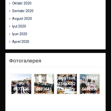
Oktabr 2020
Sentabr 2020
Avgust 2020
Iyul 2020
Iyun 2020
Aprel 2020
Фотогалерея
1219483
1230796
bgB1bxe
1053848
95
74
T3xaX7Q
40
6577836
6673641
DkT71ry
5692636
0517632
0088493
9bIgkQj
9402831
0
7
18VQ
2
9257049
1600559
medium
1389795
4611895
8342060
8136593