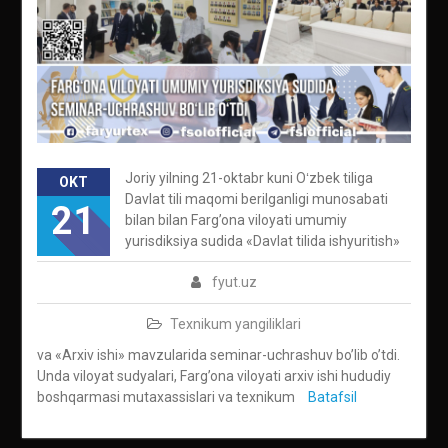
Joriy yilning 21-oktabr kuni Oʻzbek tiliga
OKT
Davlat tili maqomi berilganligi munosabati
21
bilan bilan Farg’ona viloyati umumiy
yurisdiksiya sudida «Davlat tilida ishyuritish»
fyut.uz
Texnikum yangiliklari
va «Arxiv ishi» mavzularida seminar-uchrashuv bo’lib o’tdi.
Unda viloyat sudyalari, Farg’ona viloyati arxiv ishi hududiy
boshqarmasi mutaxassislari va texnikum
Batafsil