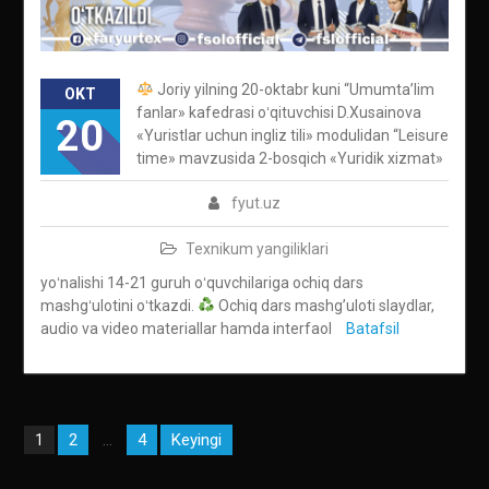
Joriy yilning 20-oktabr kuni “Umumta’lim
OKT
fanlar» kafedrasi oʻqituvchisi D.Xusainova
20
«Yuristlar uchun ingliz tili» modulidan “Leisure
time» mavzusida 2-bosqich «Yuridik xizmat»
fyut.uz
Texnikum yangiliklari
yoʻnalishi 14-21 guruh oʻquvchilariga ochiq dars
mashgʻulotini oʻtkazdi.
Ochiq dars mashg’uloti slaydlar,
audio va video materiallar hamda interfaol
Batafsil
Maqolalar
2
4
Keyingi
1
…
bo‘yicha