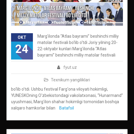
Marg‘ilonda “Atlas bayrami” beshinchi milliy
OKT
matolar festivali bo‘lib o‘tdi Joriy yilning 20-
24
22-oktyabr kunlari Marg‘ilonda “Atlas
bayrami” beshinchi milliy matolar festivali
fyut.uz
Texnikum yangiliklari
bo‘lib o’tdi. Ushbu festival Farg‘ona viloyati hokimligi,
YUNESKOning O‘zbekistondagi vakolatxonasi, “Hunarmand”
uyushmasi, Marg‘ilon shahar hokimligi tomonidan boshqa
xalqaro hamkorlar bilan
Batafsil