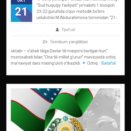
OKT
“Sud huquqiy faoliyati” yo‘nalishi 1-bosqich
21
23-22 guruhida o‘quv-metodik bo’limi
uslubchisi M.Abdurahimova tomonidan “21-
fyut.uz
Texnikum yangiliklari
oktabr – o’zbek tiliga Davlar tili maqomi berilgan kun“
munosabati bilan “Ona tili-millat g’ururi” mavzusida ochiq
ma’naviyat dars mashg’uloti o’tkazildi.
Ochiq
Batafsil