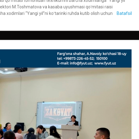
si qoʻmitasi tomonidan texnikumni barcha xodimlariga “Yangi yil”
m direktori M.Toshmatova va kasaba uyushmasi qoʻmitasi raisi
 xodimlari “Yangi yil”ni koʻtarinki ruhda kutib olish uchun
Batafsil