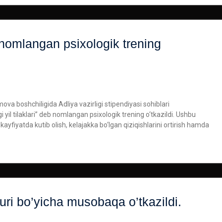
eb nomlangan psixologik trening
va boshchiligida Adliya vazirligi stipendiyasi sohiblari
l tilaklari” deb nomlangan psixologik trening o‘tkazildi. Ushbu
ayfiyatda kutib olish, kelajakka bo‘lgan qiziqishlarini ortirish hamda
ri bo’yicha musobaqa o’tkazildi.