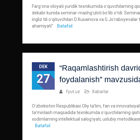
Fargʻona viloyati yuridik texnikumida oʻquvchilarning qishk
dekabr kunida seminar-mashgʻuloti boʻlib oʻtdi. Semina
ingliz tili oʻqituvchilari D.Xusainova va G.Joʻraboyevalar
ahamiyati”
Batafsil
“Raqamlashtirish davri
DEK
27
foydalanish” mavzusida
fyut.uz
Xabarlar
Oʻzbekiston Respublikasi Oliy taʼlim, fan va innovatsiyala
taʼminlash maqsadida texnikumda oʻquvchilarning qishki
xodimlarning intellektual salogʻiyati, uslubiy metodikas
Batafsil