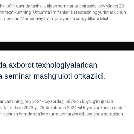
i taʼtili davrida tashkil etilgan seminarlar doirasida joriy yilning 28-
rni texnikumning “Umumtaʼlim fanlar” kafedrasining yuristlar uchun
 tomonidan “Zamonaviy taʼlim jarayonida xorijiy tillarni bilish
da axborot texnologiyalaridan
 seminar mashgʻuloti oʻtkazildi.
r vazirining joriy yil 24-noyabrdagi 507-son buyrugʻini ijrosini
 taʼtili davri 2023-yil 25-dekabrdan 2024-yil 6-yanvar kuniga qadar
ini oshirish hamda sogʻlom turmush tarzini olib borishga qaratilgan