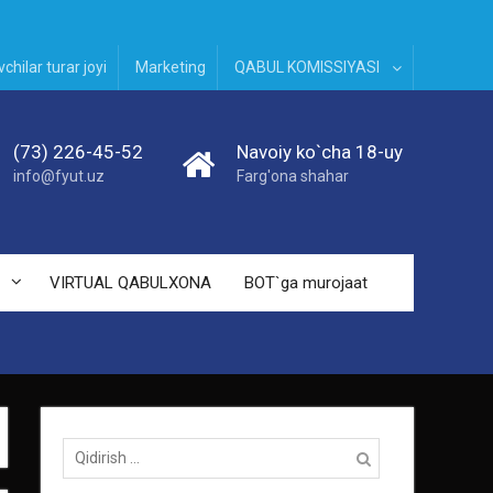
chilar turar joyi
Marketing
QABUL KOMISSIYASI
(73) 226-45-52
Navoiy ko`cha 18-uy
info@fyut.uz
Farg'ona shahar
VIRTUAL QABULXONA
BOT`ga murojaat
Qidirish: