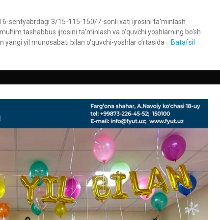
il 6-sentyabrdagi 3/15-115-150/7-sonli xati ijrosini ta‘minlash
uhim tashabbus ijrosini ta’minlash va o‘quvchi yoshlarning bo‘sh
n yangi yil munosabati bilan o‘quvchi-yoshlar o’rtasida
Batafsil