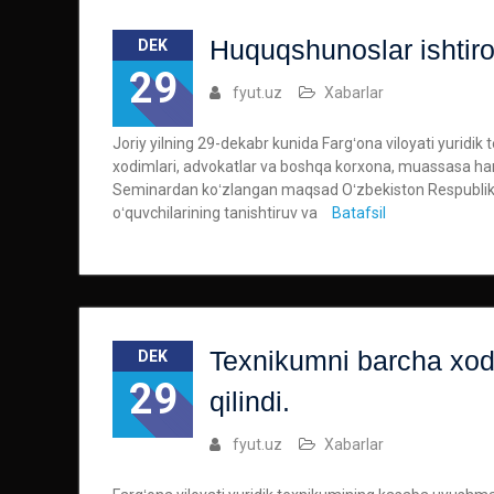
Huquqshunoslar ishtirok
DEK
29
fyut.uz
Xabarlar
Joriy yilning 29-dekabr kunida Fargʻona viloyati yuridi
xodimlari, advokatlar va boshqa korxona, muassasa hamd
Seminardan koʻzlangan maqsad Oʻzbekiston Respublikasi
oʻquvchilarining tanishtiruv va
Batafsil
Texnikumni barcha xodim
DEK
29
qilindi.
fyut.uz
Xabarlar