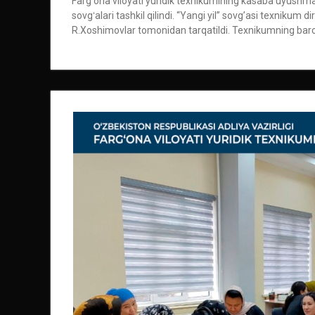
Fargʻona viloyati yuridik texnikumining kasaba uyushma
sovgʻalari tashkil qilindi. “Yangi yil” sovg’asi texniku
R.Xoshimovlar tomonidan tarqatildi. Texnikumning barcha