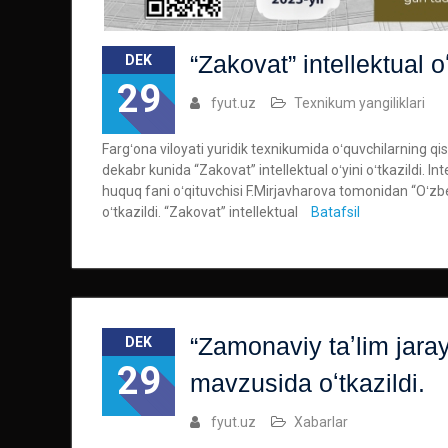
“Zakovat” intellektual oʻ
DEK
29
fyut.uz
Texnikum yangiliklari
Fargʻona viloyati yuridik texnikumida oʻquvchilarning qishk
dekabr kunida “Zakovat” intellektual oʻyini oʻtkazildi. In
huquq fani oʻqituvchisi F.Mirjavharova tomonidan “Oʻzbe
oʻtkazildi. “Zakovat” intellektual
Batafsil
“Zamonaviy taʼlim jarayo
DEK
29
mavzusida oʻtkazildi.
fyut.uz
Xabarlar