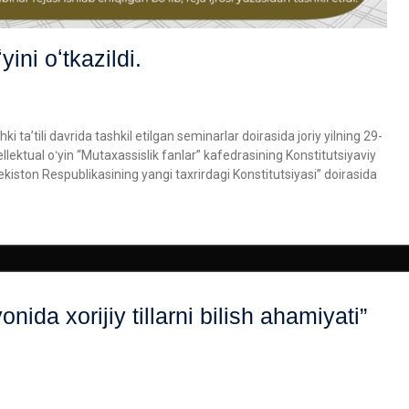
yini oʻtkazildi.
i taʼtili davrida tashkil etilgan seminarlar doirasida joriy yilning 29-
tellektual oʻyin “Mutaxassislik fanlar” kafedrasining Konstitutsiyaviy
kiston Respublikasining yangi taxrirdagi Konstitutsiyasi” doirasida
nida xorijiy tillarni bilish ahamiyati”