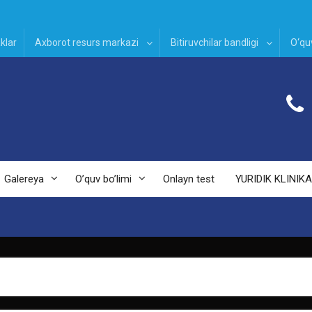
klar
Axborot resurs markazi
Bitiruvchilar bandligi
O‘quv
Galereya
O’quv bo’limi
Onlayn test
YURIDIK KLINIKA