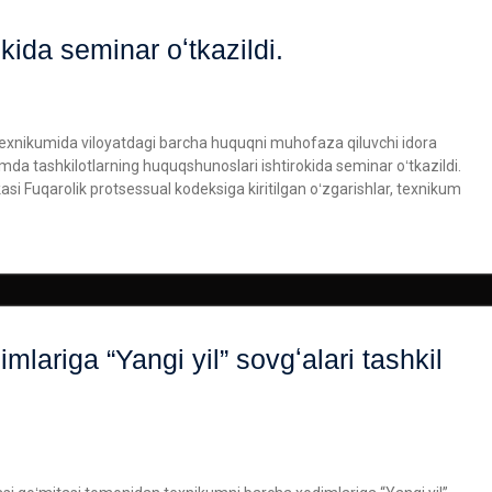
ida seminar oʻtkazildi.
k texnikumida viloyatdagi barcha huquqni muhofaza qiluvchi idora
a tashkilotlarning huquqshunoslari ishtirokida seminar oʻtkazildi.
 Fuqarolik protsessual kodeksiga kiritilgan oʻzgarishlar, texnikum
lariga “Yangi yil” sovgʻalari tashkil