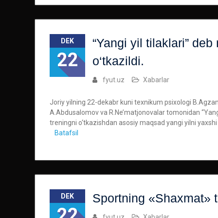
“Yangi yil tilaklari” d
DEK
22
o‘tkazildi.
fyut.uz
Xabarlar
Joriy yilning 22-dekabr kuni texnikum psixologi B.Agzamo
A.Abdusalomov va R.Ne’matjonovalar tomonidan “Yangi yi
treningni o‘tkazishdan asosiy maqsad yangi yilni yaxshi k
Batafsil
Sportning «Shaxmat» tu
DEK
22
fyut.uz
Xabarlar