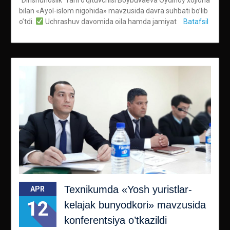
bilan «Ayol-islom nigohida» mavzusida davra suhbati bo’lib
o’tdi.
Uchrashuv davomida oila hamda jamiyat
Batafsil
Texnikumda «Yosh yuristlar-
APR
12
kelajak bunyodkori» mavzusida
konferentsiya o’tkazildi