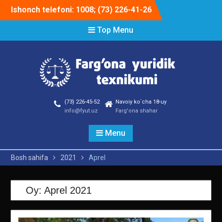
Skip
Ishonch telefoni: 1008; (73) 226-41-26
to
content
Top Menu
(73) 226-45-52
Navoiy ko`cha 18-uy
info@fyut.uz
Farg'ona shahar
Menu
Bosh sahifa
2021
Aprel
Oy:
Aprel 2021