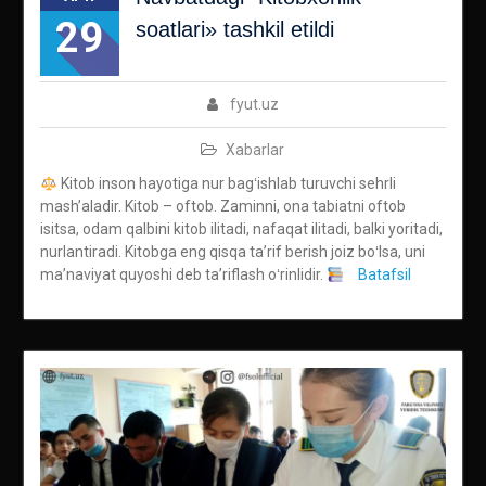
29
soatlari» tashkil etildi
fyut.uz
Xabarlar
Kitob inson hayotiga nur bagʻishlab turuvchi sehrli
mashʼaladir. Kitob – oftob. Zaminni, ona tabiatni oftob
isitsa, odam qalbini kitob ilitadi, nafaqat ilitadi, balki yoritadi,
nurlantiradi. Kitobga eng qisqa taʼrif berish joiz boʻlsa, uni
maʼnaviyat quyoshi deb taʼriflash oʻrinlidir.
Batafsil