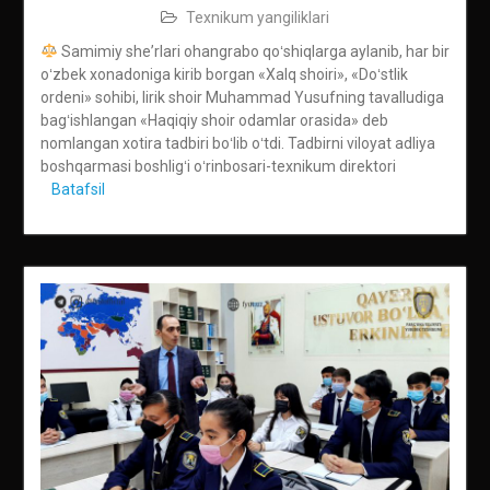
Texnikum yangiliklari
Samimiy sheʼrlari ohangrabo qoʻshiqlarga aylanib, har bir
oʻzbek xonadoniga kirib borgan «Xalq shoiri», «Doʻstlik
ordeni» sohibi, lirik shoir Muhammad Yusufning tavalludiga
bagʻishlangan «Haqiqiy shoir odamlar orasida» deb
nomlangan xotira tadbiri boʻlib oʻtdi. Tadbirni viloyat adliya
boshqarmasi boshligʻi oʻrinbosari-texnikum direktori
Batafsil