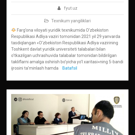
fyut.uz
Texnikum yangiliklari
Farg’ona viloyati yuridik texnikumida O’zbekiston
Respublikasi Adliya vaziri tomonidan 2021 yil 29 yanvarda
tasdiqlangan «O’zbekiston Respublikasi Adliya vazirining
Toshkent davlat yuridik universiteti talabalari bilan
o’tkazilgan uchrashuvida talabalar tomonidan bildirilgan
takliflarni amalga oshirish bo’yicha yo’l xaritasi»ning 5-bandi
ijrosini ta’minlash hamda
Batafsil