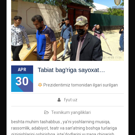
Tabiat bag’riga sayoxat…
APR
30
Prezidentimiz tomonidan ilgari surilgan
fyut.uz
Texnikum yangiliklari
beshta muhim tashabbus , yaʼni yoshlarning musiqa,
rassomlik, adabiyot, teatr va sanʼatning boshqa turlariga
qiziqishlarini oshirishga, isteʼdodlarini yuzaga chiqarish