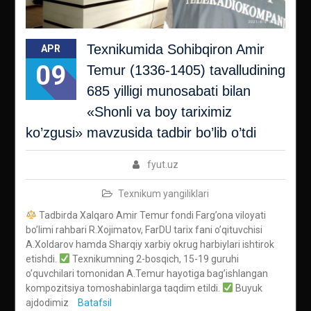
Texnikumida Sohibqiron Amir
APR
09
Temur (1336-1405) tavalludining
685 yilligi munosabati bilan
«Shonli va boy tariximiz
ko’zgusi» mavzusida tadbir bo’lib o’tdi
fyut.uz
Texnikum yangiliklari
Tadbirda Xalqaro Amir Temur fondi Farg’ona viloyati
bo’limi rahbari R.Xojimatov, FarDU tarix fani o’qituvchisi
A.Xoldarov hamda Sharqiy xarbiy okrug harbiylari ishtirok
etishdi.
Texnikumning 2-bosqich, 15-19 guruhi
o’quvchilari tomonidan A.Temur hayotiga bag’ishlangan
kompozitsiya tomoshabinlarga taqdim etildi.
Buyuk
ajdodimiz
Batafsil