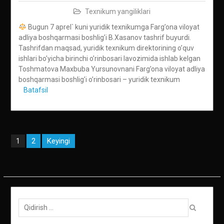
Texnikum yangiliklari
Bugun 7 aprel` kuni yuridik texnikumga Farg’ona viloyat
adliya boshqarmasi boshlig’i B.Xasanov tashrif buyurdi.
Tashrifdan maqsad, yuridik texnikum direktorining o’quv
ishlari bo’yicha birinchi o’rinbosari lavozimida ishlab kelgan
Toshmatova Maxbuba Yursunovnani Farg’ona viloyat adliya
boshqarmasi boshlig’i o’rinbosari – yuridik texnikum
Batafsil
Maqolalar
2
Keyingi
1
bo‘yicha
harakatlanish
Qidirish: