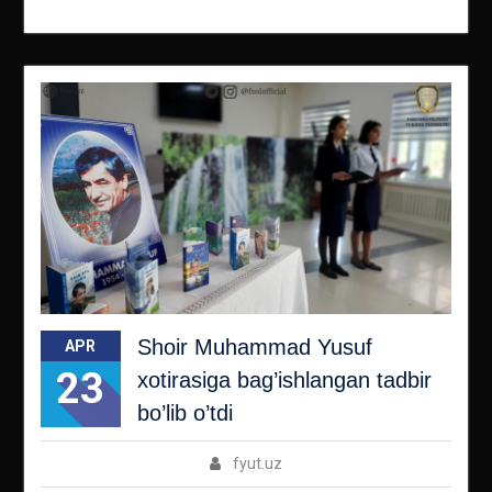
Shoir Muhammad Yusuf
APR
23
xotirasiga bag’ishlangan tadbir
bo’lib o’tdi
fyut.uz