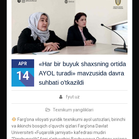
«Har bir buyuk shaxsning ortida
APR
14
AYOL turadi» mavzusida davra
suhbati o’tkazildi
fyut.uz
Texnikum yangiliklari
Farg’ona viloyati yuridik texnikumi ayol ustozlari, birinchi
va ikkinchi bosqich o’quvchi qizlari Farg’ona Davlat
Universiteti «Fuqarolik jamiyati» kafedrasi mudiri
“Dinshunoslik” fani o’qituvchisi Boybuvaeva Oydinoy xojiona