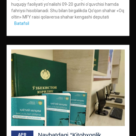
huquqiy faoliyati yo’nalishi 09-20 gurihi o’quvchisi hamda
fahriysi hisoblanadi. Shu bilan birgalikda Qo’qon shahar «Oq
oltin» MFY raisi qolaversa shahar kengashi deputati
Batafsil
Navbatdagi “Kitobxonlik
APR