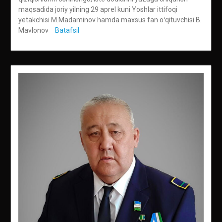
maqsadida joriy yilning 29 aprel kuni Yoshlar ittifoqi
yetakchisi M.Madaminov hamda maxsus fan oʻqituvchisi B.
Mavlonov
Batafsil