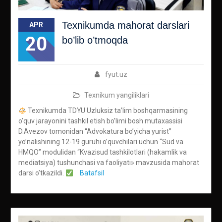
Texnikumda mahorat darslari
APR
20
bo’lib o’tmoqda
fyut.uz
Texnikum yangiliklari
Texnikumda TDYU Uzluksiz ta’lim boshqarmasining
o’quv jarayonini tashkil etish bo’limi bosh mutaxassisi
D.Avezov tomonidan “Advokatura bo’yicha yurist”
yo’nalishining 12-19 guruhi o’quvchilari uchun “Sud va
HMQO” modulidan “Kvazisud tashkilotlari (hakamlik va
mediatsiya) tushunchasi va faoliyati» mavzusida mahorat
darsi o’tkazildi.
Batafsil