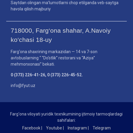
Saytdan olingan ma’lumotlarni chop etilganda veb-saytga
havola qilish majburiy
718000, Farg‘ona shahar, A.Navoiy
ko‘chasi 18-uy
Farg‘ona shaxrining markazidan — 14 va 7-son
avtobuslarning “ “Do‘stlik” restorani va “Aziya”
mehmonxonasi” bekati.
0 (373) 226-41-26, 0 (373) 226-45-52.
info@fyut.uz
Farg‘ona viloyati yuridik texnikumining ijtimoiy tarmoqlardagi
sahifalari:
Facebook |
Youtube |
Instagram |
Telegram