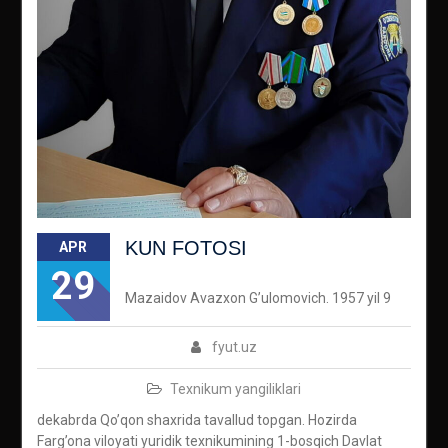
KUN FOTOSI
APR
29
Mazaidov Avazxon G’ulomovich. 1957 yil 9
fyut.uz
Texnikum yangiliklari
dekabrda Qo’qon shaxrida tavallud topgan. Hozirda
Farg’ona viloyati yuridik texnikumining 1-bosqich Davlat