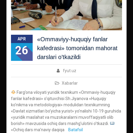
«Ommaviyy-huquqiy fanlar
APR
26
kafedrasi» tomonidan mahorat
darslari o’tkazildi
fyut.uz
Xabarlar
Farg’ona viloyati yuridik texnikum «Ommaviy-huquqiy
fanlar kafedrasi» o’qituvchisi Sh.Jiyanova «Huquqiy
ko’nikma va metodologiyai» modulidan texnikumning
«Davlat xizmatlari bo’yicha yurist» yo’nalishi 10-19 guruhida
«yuridik maslahat va muzokaralarni muvoffaqiyatli olib
borish» mavzusida ochiq dars mashg’ulotini o’tkazdi.
«Ochiq dars ma’naviy daqiqa
Batafsil