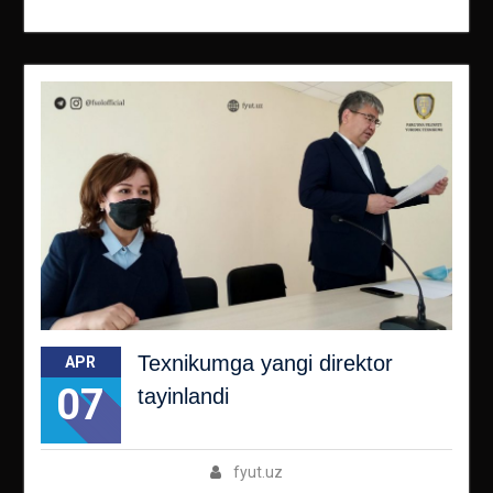
Texnikumga yangi direktor
APR
07
tayinlandi
fyut.uz