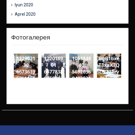
Iyun 2020
Aprel 2020
Фотогалерея
1229021
1220169
1053848
bgB1bxe
30
01
40
T3xaX7Q
6673639
6577838
5692636
DkT71ry
5755161
9850962
9402831
9bIgkQj
8
4
2
18VQ
2715270
2290488
1389795
medium
2916086
3972382
8136593
19574 n
79184 n
62468 n