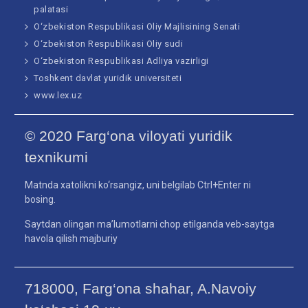
palatasi
O‘zbekiston Respublikasi Oliy Majlisining Senati
O‘zbekiston Respublikasi Oliy sudi
O‘zbekiston Respublikasi Adliya vazirligi
Toshkent davlat yuridik universiteti
www.lex.uz
© 2020 Farg‘ona viloyati yuridik
texnikumi
Matnda xatolikni ko‘rsangiz, uni belgilab Ctrl+Enter ni
bosing.
Saytdan olingan ma’lumotlarni chop etilganda veb-saytga
havola qilish majburiy
718000, Farg‘ona shahar, A.Navoiy