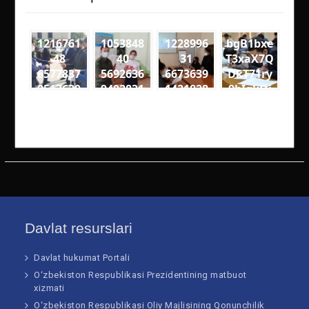
1216761
1053848
1228996
bgB1bxe
48
40
31
T3xaX7Q
6577837
5692636
6673639
DkT71ry
9517630
9402831
1421828
9bIgkQj
1
2
9
18VQ
1906141
1389795
5590477
medium
2975788
8136593
2673314
51652 n
62468 n
10252 n
Davlat resurslari
Davlat hukumat Portali
O‘zbekiston Respublikasi Prezidentining matbuot
xizmati
O‘zbekiston Respublikasi Oliy Majlisining Qonunchilik