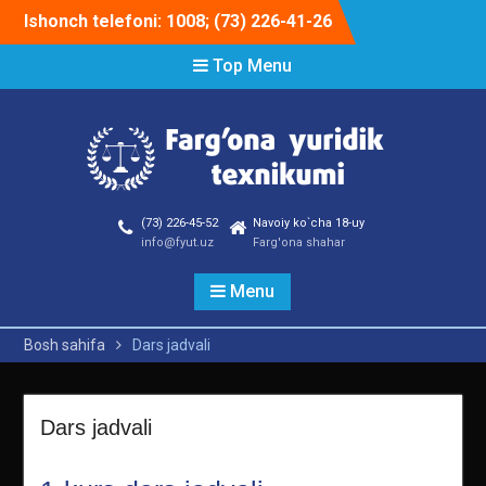
Skip
Ishonch telefoni: 1008; (73) 226-41-26
to
content
Top Menu
(73) 226-45-52
Navoiy ko`cha 18-uy
info@fyut.uz
Farg'ona shahar
Menu
Bosh sahifa
Dars jadvali
Dars jadvali